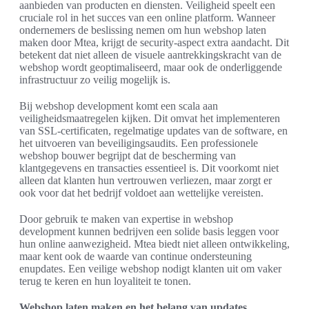
aanbieden van producten en diensten. Veiligheid speelt een
cruciale rol in het succes van een online platform. Wanneer
ondernemers de beslissing nemen om hun webshop laten
maken door Mtea, krijgt de security-aspect extra aandacht. Dit
betekent dat niet alleen de visuele aantrekkingskracht van de
webshop wordt geoptimaliseerd, maar ook de onderliggende
infrastructuur zo veilig mogelijk is.
Bij webshop development komt een scala aan
veiligheidsmaatregelen kijken. Dit omvat het implementeren
van SSL-certificaten, regelmatige updates van de software, en
het uitvoeren van beveiligingsaudits. Een professionele
webshop bouwer begrijpt dat de bescherming van
klantgegevens en transacties essentieel is. Dit voorkomt niet
alleen dat klanten hun vertrouwen verliezen, maar zorgt er
ook voor dat het bedrijf voldoet aan wettelijke vereisten.
Door gebruik te maken van expertise in webshop
development kunnen bedrijven een solide basis leggen voor
hun online aanwezigheid. Mtea biedt niet alleen ontwikkeling,
maar kent ook de waarde van continue ondersteuning
enupdates. Een veilige webshop nodigt klanten uit om vaker
terug te keren en hun loyaliteit te tonen.
Webshop laten maken en het belang van updates