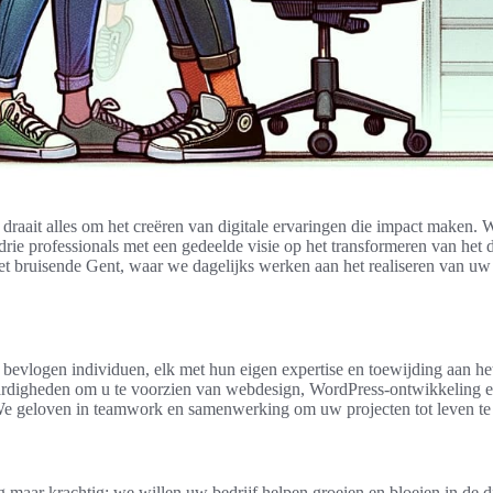
aait alles om het creëren van digitale ervaringen die impact maken. W
rie professionals met een gedeelde visie op het transformeren van het 
het bruisende Gent, waar we dagelijks werken aan het realiseren van uw 
e bevlogen individuen, elk met hun eigen expertise en toewijding aan h
rdigheden om u te voorzien van webdesign, WordPress-ontwikkeling e
e geloven in teamwork en samenwerking om uw projecten tot leven te
 maar krachtig: we willen uw bedrijf helpen groeien en bloeien in de d