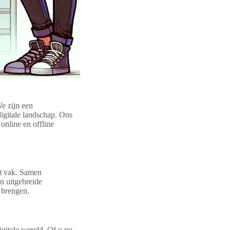
e zijn een
digitale landschap. Ons
online en offline
et vak. Samen
n uitgebreide
 brengen.
igitale wereld. Of u nu