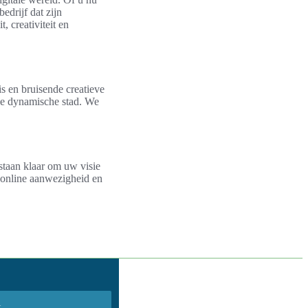
drijf dat zijn
 creativiteit en
is en bruisende creatieve
eze dynamische stad. We
staan klaar om uw visie
 online aanwezigheid en