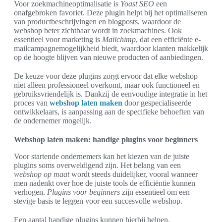
Voor zoekmachineoptimalisatie is
Yoast SEO
een
onafgebroken favoriet. Deze plugin helpt bij het optimaliseren
van productbeschrijvingen en blogposts, waardoor de
webshop beter zichtbaar wordt in zoekmachines. Ook
essentieel voor marketing is
Mailchimp
, dat een efficiënte e-
mailcampagnemogelijkheid biedt, waardoor klanten makkelijk
op de hoogte blijven van nieuwe producten of aanbiedingen.
De keuze voor deze plugins zorgt ervoor dat elke webshop
niet alleen professioneel overkomt, maar ook functioneel en
gebruiksvriendelijk is. Dankzij de eenvoudige integratie in het
proces van
webshop laten maken
door gespecialiseerde
ontwikkelaars, is aanpassing aan de specifieke behoeften van
de ondernemer mogelijk.
Webshop laten maken: handige plugins voor beginners
Voor startende ondernemers kan het kiezen van de juiste
plugins soms overweldigend zijn. Het belang van een
webshop op maat
wordt steeds duidelijker, vooral wanneer
men nadenkt over hoe de juiste tools de efficiëntie kunnen
verhogen.
Plugins voor beginners
zijn essentieel om een
stevige basis te leggen voor een succesvolle webshop.
Een aantal handige plugins kunnen hierbij helpen.