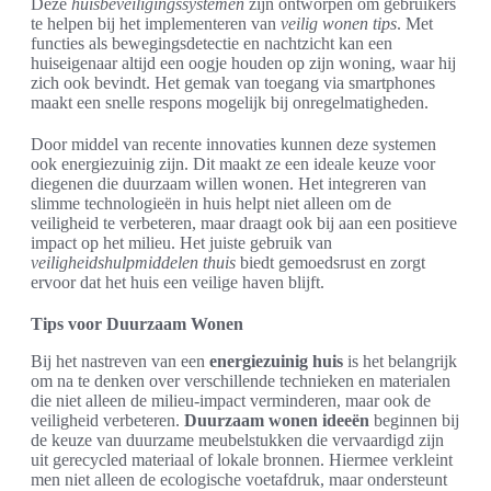
Deze
huisbeveiligingssystemen
zijn ontworpen om gebruikers
te helpen bij het implementeren van
veilig wonen tips
. Met
functies als bewegingsdetectie en nachtzicht kan een
huiseigenaar altijd een oogje houden op zijn woning, waar hij
zich ook bevindt. Het gemak van toegang via smartphones
maakt een snelle respons mogelijk bij onregelmatigheden.
Door middel van recente innovaties kunnen deze systemen
ook energiezuinig zijn. Dit maakt ze een ideale keuze voor
diegenen die duurzaam willen wonen. Het integreren van
slimme technologieën in huis helpt niet alleen om de
veiligheid te verbeteren, maar draagt ook bij aan een positieve
impact op het milieu. Het juiste gebruik van
veiligheidshulpmiddelen thuis
biedt gemoedsrust en zorgt
ervoor dat het huis een veilige haven blijft.
Tips voor Duurzaam Wonen
Bij het nastreven van een
energiezuinig huis
is het belangrijk
om na te denken over verschillende technieken en materialen
die niet alleen de milieu-impact verminderen, maar ook de
veiligheid verbeteren.
Duurzaam wonen ideeën
beginnen bij
de keuze van duurzame meubelstukken die vervaardigd zijn
uit gerecycled materiaal of lokale bronnen. Hiermee verkleint
men niet alleen de ecologische voetafdruk, maar ondersteunt