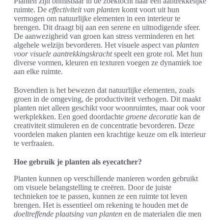
Planten zijn onmisbaar in de zoektocht naar een aantrekkelijke
ruimte. De
effectiviteit van planten
komt voort uit hun
vermogen om natuurlijke elementen in een interieur te
brengen. Dit draagt bij aan een serene en uitnodigende sfeer.
De aanwezigheid van groen kan stress verminderen en het
algehele welzijn bevorderen. Het visuele aspect van
planten
voor visuele aantrekkingskracht
speelt een grote rol. Met hun
diverse vormen, kleuren en texturen voegen ze dynamiek toe
aan elke ruimte.
Bovendien is het bewezen dat natuurlijke elementen, zoals
groen in de omgeving, de productiviteit verhogen. Dit maakt
planten niet alleen geschikt voor woonruimtes, maar ook voor
werkplekken. Een goed doordachte
groene decoratie
kan de
creativiteit stimuleren en de concentratie bevorderen. Deze
voordelen maken planten een krachtige keuze om elk interieur
te verfraaien.
Hoe gebruik je planten als eyecatcher?
Planten kunnen op verschillende manieren worden gebruikt
om visuele belangstelling te creëren. Door de juiste
technieken toe te passen, kunnen ze een ruimte tot leven
brengen. Het is essentieel om rekening te houden met de
doeltreffende plaatsing van planten
en de materialen die men