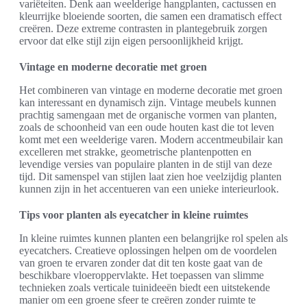
variëteiten. Denk aan weelderige hangplanten, cactussen en
kleurrijke bloeiende soorten, die samen een dramatisch effect
creëren. Deze extreme contrasten in plantegebruik zorgen
ervoor dat elke stijl zijn eigen persoonlijkheid krijgt.
Vintage en moderne decoratie met groen
Het combineren van vintage en moderne decoratie met groen
kan interessant en dynamisch zijn. Vintage meubels kunnen
prachtig samengaan met de organische vormen van planten,
zoals de schoonheid van een oude houten kast die tot leven
komt met een weelderige varen. Modern accentmeubilair kan
excelleren met strakke, geometrische plantenpotten en
levendige versies van populaire planten in de stijl van deze
tijd. Dit samenspel van stijlen laat zien hoe veelzijdig planten
kunnen zijn in het accentueren van een unieke interieurlook.
Tips voor planten als eyecatcher in kleine ruimtes
In kleine ruimtes kunnen planten een belangrijke rol spelen als
eyecatchers. Creatieve oplossingen helpen om de voordelen
van groen te ervaren zonder dat dit ten koste gaat van de
beschikbare vloeroppervlakte. Het toepassen van slimme
technieken zoals verticale tuinideeën biedt een uitstekende
manier om een groene sfeer te creëren zonder ruimte te