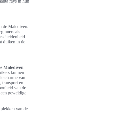
anta rays in hun
n de Malediven.
eginners als
erscheidenheid
at duiken in de
es Malediven
uikers kunnen
 de charme van
 transport en
hoonheid van de
t een geweldige
ikplekken van de