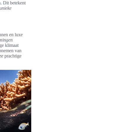
. Dit betekent
unieke
nnen en luxe
mingen
ge klimaat
 opnemen van
e prachtige