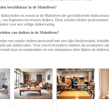
olen beschikbaar in de Malediven?
an duikscholen en resorts in de Malediven die gecertificeerde duikcursu
s, van beginners tot ervaren duikers. Deze scholen bieden professioneel
iteiten voor een veilige duikervaring.
ordelen van duiken in de Malediven?
den een unieke onderwaterwereld met een rijke biodiversiteit, kristalh
id aan duiklocaties. Voor zowel recreatieve duikers als avonturiers zijn
venals luxe accommodaties en een ontspannen sfeer tijdens de duikrei