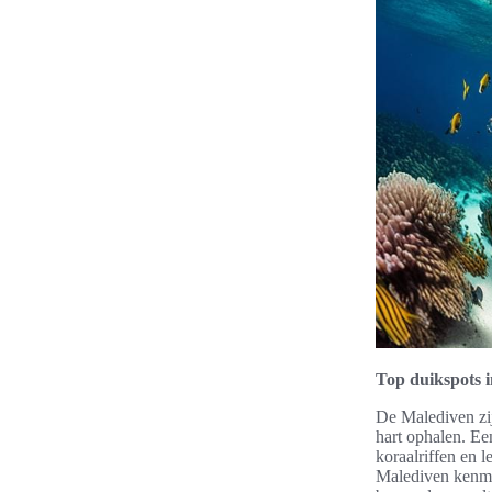
Top duikspots 
De Malediven zi
hart ophalen. E
koraalriffen en 
Malediven kenmer