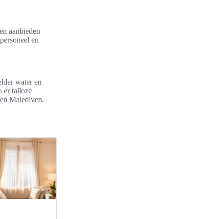
ssen aanbieden
 personeel en
elder water en
 er talloze
zen Malediven.