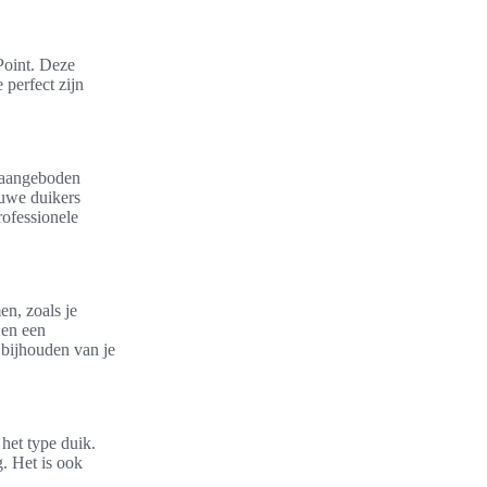
Point. Deze
 perfect zijn
t aangeboden
euwe duikers
rofessionele
en, zoals je
 en een
 bijhouden van je
het type duik.
. Het is ook