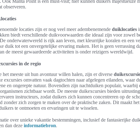
 Ook Manta Point is een must-visit; hier kunnen duikers majestueuze m
at observeren.
locaties
enoemde locaties zijn er nog veel meer adembenemende
duiklocaties
i
kken biedt verschillende duikvoorwaarden die ideaal zijn voor zowel b
 De onderwaterwereld is rijk aan leven, met kleurrijke koralen en een v
lke duik tot een onvergetelijke ervaring maken. Het is geen verrassing d
n de meest gewaardeerde activiteiten is onder reizigers wereldwijd.
xcursies in de regio
 het meeste uit hun avontuur willen halen, zijn er diverse
duikexcursi
e excursies omvatten vaak dagtochten naar afgelegen eilanden, waar d
ene en ongerepte natuur. Bovendien zijn nachtduiken populair, waarbij
organismen zichtbaar wordt. De meeste duikexcursies bieden uitrusting,
ervaren instructeurs, zodat duikers zich kunnen concentreren op de sc
 zonder zich zorgen te maken over de praktische zaken. Dit maakt he
uikers te ontmoeten en ervaringen uit te wisselen.
atie over unieke vakantie bestemmingen, inclusief de fantasierijke du
en dan deze
informatiebron
.