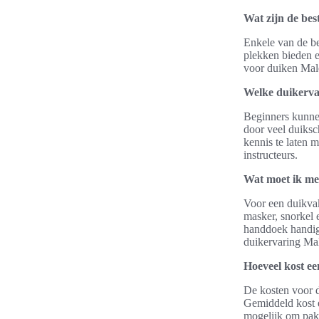
Wat zijn de bes
Enkele van de b
plekken bieden e
voor duiken Mal
Welke duikerva
Beginners kunne
door veel duiksc
kennis te laten 
instructeurs.
Wat moet ik me
Voor een duikvak
masker, snorkel 
handdoek handig 
duikervaring Ma
Hoeveel kost ee
De kosten voor d
Gemiddeld kost e
mogelijk om pakk