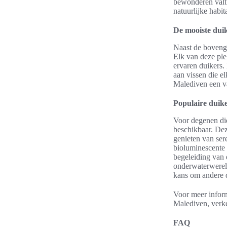
bewonderen valt.
natuurlijke habit
De mooiste duik
Naast de boveng
Elk van deze ple
ervaren duikers.
aan vissen die e
Malediven een va
Populaire duike
Voor degenen die
beschikbaar. Dez
genieten van ser
bioluminescente 
begeleiding van 
onderwaterwereld
kans om andere d
Voor meer inform
Malediven, verk
FAQ