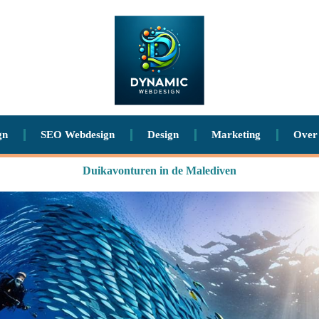
gn
SEO Webdesign
Design
Marketing
Over
Duikavonturen in de Malediven