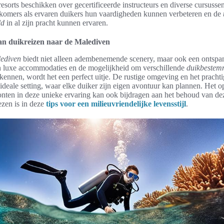
esorts beschikken over gecertificeerde instructeurs en diverse cursussen
komers als ervaren duikers hun vaardigheden kunnen verbeteren en de
ld
in al zijn pracht kunnen ervaren.
an duikreizen naar de Malediven
lediven
biedt niet alleen adembenemende scenery, maar ook een ontspa
an luxe accommodaties en de mogelijkheid om verschillende
duikbestem
kennen, wordt het een perfect uitje. De rustige omgeving en het prachti
ideale setting, waar elke duiker zijn eigen avontuur kan plannen. Het
ten in deze unieke ervaring kan ook bijdragen aan het behoud van dez
lezen is in deze
tips voor een milieuvriendelijke levensstijl
.