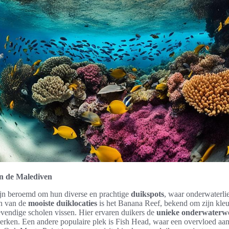
in de Malediven
jn beroemd om hun diverse en prachtige
duikspots
, waar onderwaterli
en van de
mooiste duiklocaties
is het Banana Reef, bekend om zijn kleu
levendige scholen vissen. Hier ervaren duikers de
unieke onderwaterw
ken. Een andere populaire plek is Fish Head, waar een overvloed aan