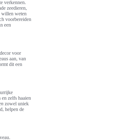
te verkennen.
nde zeedieren,
 willen weten
ich voorbereiden
an een
 decor voor
veaus aan, van
ormt dit een
urrijke
 en zelfs haaien
en
zowel uniek
d, helpen de
iveau.