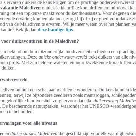
als ervaren duikers de kans krijgen om de prachtige onderwaterwereld 
vakantie Malediven
ontdek je kleurrijke koraalriffen en indrukwekke
ming tot een topkeuze maakt voor duikenthousiasten. Voor degenen die
verende ervaring kunnen plannen, zorgt hij of zij er goed voor dat ze z
id van de Malediven te ervaren. Wil je meer weten over het plannen v
akantie? Bekijk dan
deze handige tips
.
voor duikavonturen in de Malediven?
an bekend om hun uitzonderlijke biodiversiteit en bieden een prachtig
duikervaringen. Deze
unieke onderwaterwereld
trekt duikers van alle ni
varen profs. Met zijn heldere wateren en indrukwekkende koraalriffen v
e duiken.
erwaterwereld
ediven onthult een schat aan maritieme wonderen. Duikers kunnen kle
kennen, terwijl ze bijzondere zeedieren zoals mantaroggen, schildpadden
ngelooflijke biodiversiteit zorgt ervoor dat elke
duikervaring Malediv
s. De beschermde natuurparken, waaronder het UNESCO-werelderfgoe
emen te behouden.
ervaringen voor alle niveaus
ieden
duikexcursies Malediven
die geschikt zijn voor elk vaardigheidsn