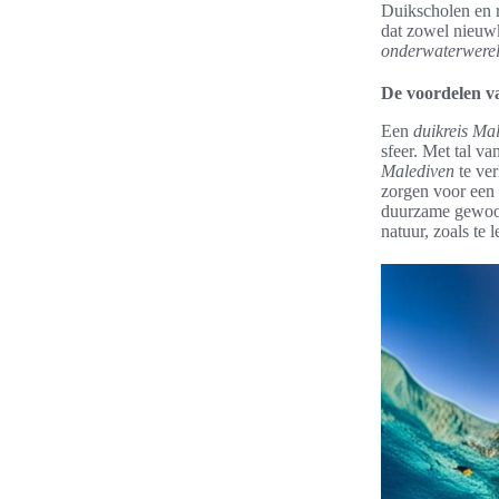
Duikscholen en r
dat zowel nieuw
onderwaterwere
De voordelen v
Een
duikreis Ma
sfeer. Met tal v
Malediven
te ver
zorgen voor een 
duurzame gewoon
natuur, zoals te 