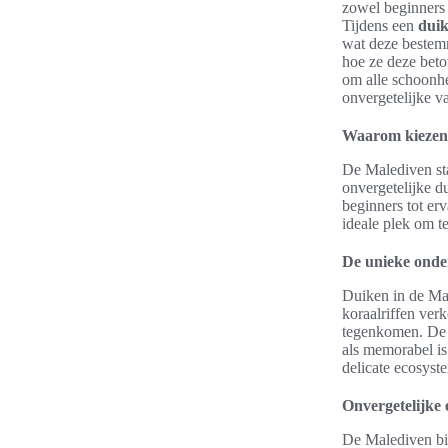
zowel beginners 
Tijdens een
duik
wat deze bestem
hoe ze deze beto
om alle schoonhe
onvergetelijke v
Waarom kiezen 
De Malediven sta
onvergetelijke 
beginners tot er
ideale plek om t
De unieke ond
Duiken in de Mal
koraalriffen ver
tegenkomen. De o
als memorabel i
delicate ecosyst
Onvergetelijke 
De Malediven b