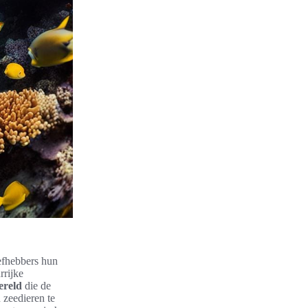
efhebbers hun
rrijke
ereld
die de
 zeedieren te