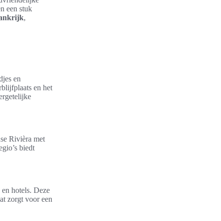
en een stuk
ankrijk
,
djes en
blijfplaats en het
rgetelijke
se Rivièra met
egio’s biedt
n en hotels. Deze
t zorgt voor een