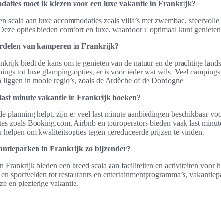
aties moet ik kiezen voor een luxe vakantie in Frankrijk?
een scala aan luxe accommodaties zoals villa’s met zwembad, sfeervolle
Deze opties bieden comfort en luxe, waardoor u optimaal kunt genieten 
ordelen van kamperen in Frankrijk?
krijk biedt de kans om te genieten van de natuur en de prachtige lan
ngs tot luxe glamping-opties, er is voor ieder wat wils. Veel camping
 liggen in mooie regio’s, zoals de Ardèche of de Dordogne.
last minute vakantie in Frankrijk boeken?
 planning helpt, zijn er veel last minute aanbiedingen beschikbaar voo
tes zoals Booking.com, Airbnb en touroperators bieden vaak last minute
 u helpen om kwaliteitsopties tegen gereduceerde prijzen te vinden.
ntieparken in Frankrijk zo bijzonder?
 Frankrijk bieden een breed scala aan faciliteiten en activiteiten voor h
n sportvelden tot restaurants en entertainmentprogramma’s, vakantiep
ze en plezierige vakantie.