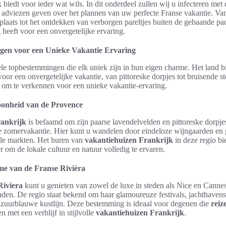
 biedt voor ieder wat wils. In dit onderdeel zullen wij u infecteren met 
 adviezen geven over het plannen van uw perfecte Franse vakantie. Va
jfplaats tot het ontdekken van verborgen pareltjes buiten de gebaande p
 heeft voor een onvergetelijke ervaring.
en voor een Unieke Vakantie Ervaring
ele topbestemmingen die elk uniek zijn in hun eigen charme. Het land bi
voor een onvergetelijke vakantie, van pittoreske dorpjes tot bruisende st
 om te verkennen voor een unieke vakantie-ervaring.
onheid van de Provence
ankrijk
is befaamd om zijn paarse lavendelvelden en pittoreske dorpje
e zomervakantie. Hier kunt u wandelen door eindeloze wijngaarden en 
le markten. Het huren van
vakantiehuizen Frankrijk
in deze regio bi
 om de lokale cultuur en natuur volledig te ervaren.
me van de Franse Rivièra
Riviera
kunt u genieten van zowel de luxe in steden als Nice en Cannes
anden. De regio staat bekend om haar glamoureuze festivals, jachthavens
azuurblauwe kustlijn. Deze bestemming is ideaal voor degenen die
reiz
 met een verblijf in stijlvolle
vakantiehuizen Frankrijk
.