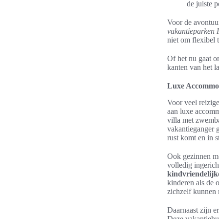
de juiste 
Voor de avontuur
vakantieparken 
niet om flexibel 
Of het nu gaat 
kanten van het l
Luxe Accommoda
Voor veel reizige
aan luxe accommo
villa met zwemba
vakantieganger 
rust komt en in s
Ook gezinnen met
volledig ingeri
kindvriendelijk
kinderen als de 
zichzelf kunnen
Daarnaast zijn e
Deze vakantiehui