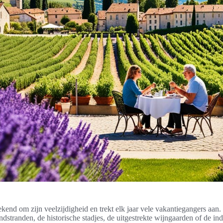
ekend om zijn veelzijdigheid en trekt elk jaar vele vakantiegangers aan.
ndstranden, de historische stadjes, de uitgestrekte wijngaarden of de 