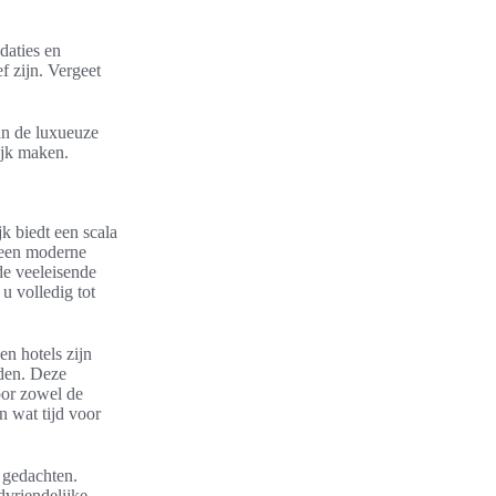
daties en
f zijn. Vergeet
an de luxueuze
ijk maken.
jk biedt een scala
 een moderne
de veeleisende
u volledig tot
n hotels zijn
den. Deze
oor zowel de
n wat tijd voor
 gedachten.
vriendelijke