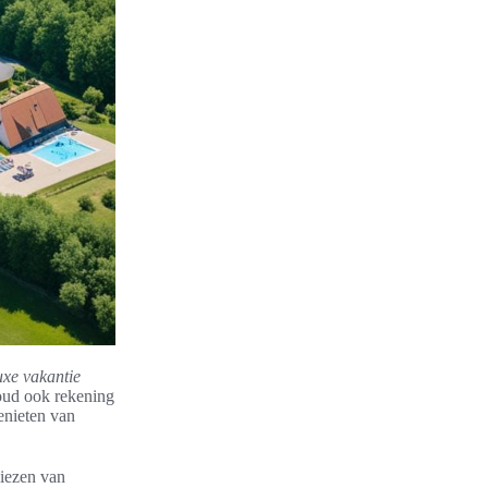
uxe vakantie
oud ook rekening
genieten van
kiezen van