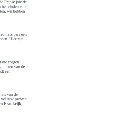
de Franse joie de
n het vinden van
aden, wij hebben
edt reizigers een
eden. Hier zijn
s die zorgen
genieten van de
edt een
 als van de
 vol luxe jachten
en Frankrijk