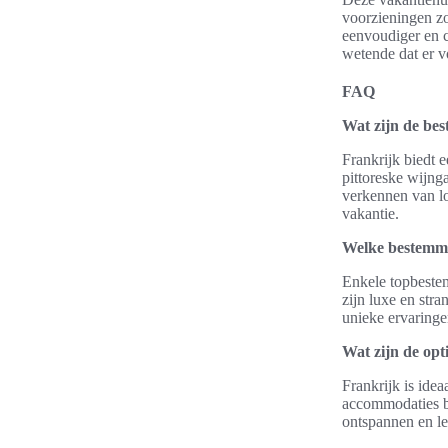
voorzieningen zo
eenvoudiger en 
wetende dat er vo
FAQ
Wat zijn de bes
Frankrijk biedt e
pittoreske wijnga
verkennen van lo
vakantie.
Welke bestemmi
Enkele topbestem
zijn luxe en str
unieke ervaring
Wat zijn de opt
Frankrijk is ide
accommodaties b
ontspannen en le