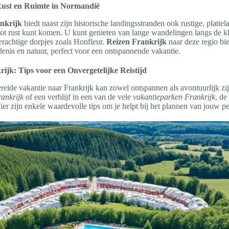
Rust en Ruimte in Normandië
nkrijk
biedt naast zijn historische landingsstranden ook rustige, plattel
tot rust kunt komen. U kunt genieten van lange wandelingen langs de kl
erachtige dorpjes zoals Honfleur.
Reizen Frankrijk
naar deze regio bie
enis en natuur, perfect voor een ontspannende vakantie.
ijk: Tips voor een Onvergetelijke Reistijd
eide vakantie naar Frankrijk kan zowel ontspannen als avontuurlijk zijn
ankrijk
of een verblijf in een van de vele
vakantieparken Frankrijk
, de
ier zijn enkele waardevolle tips om je helpt bij het plannen van jouw per