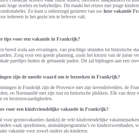
als hoge stoelen en babybedjes. Dit maakt het reizen met jonge kinder
comfortabeler. Zo kunt u onbezorgd genieten van uw
luxe vakantie Fr
or iedereen in het gezin iets te beleven valt.
te tips voor een vakantie in Frankrijk?
en breed scala aan ervaringen, van prachtige stranden tot historische sta
arden. Zorg voor een goede planning, zoals het kiezen van de juiste ver
kale pareltjes buiten de gebaande paden. Dit zal bijdragen aan een onve
ngen zijn de moeite waard om te bezoeken in Frankrijk?
mingen in Frankrijk zijn de Provence met zijn lavendelvelden, de Fran
anden, en Normandië met zijn rust en historische plekken. Elk van deze r
en en bezienswaardigheden.
ies voor een kindvriendelijke vakantie in Frankrijk?
aal voor gezinsvakanties dankzij de vele kindvriendelijke vakantieparke
ieden vaak speeltuinen, animatieprogramma’s en kinderzwembaden, wa
uke vakantie voor zowel ouders als kinderen.