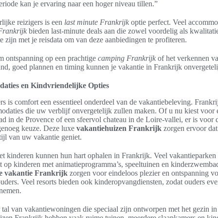
periode kan je ervaring naar een hoger niveau tillen.”
lijke reizigers is een
last minute Frankrijk
optie perfect. Veel accommo
Frankrijk
bieden last-minute deals aan die zowel voordelig als kwalitatie
te zijn met je reisdata om van deze aanbiedingen te profiteren.
om ontspanning op een prachtige
camping Frankrijk
of het verkennen v
and, goed plannen en timing kunnen je vakantie in Frankrijk onvergetel
ties en Kindvriendelijke Opties
rs is comfort een essentieel onderdeel van de vakantiebeleving. Frankri
daties die uw verblijf onvergetelijk zullen maken. Of u nu kiest voor
d in de Provence of een sfeervol chateau in de Loire-vallei, er is voor 
genoeg keuze. Deze luxe
vakantiehuizen Frankrijk
zorgen ervoor dat 
tijl van uw vakantie geniet.
 kinderen kunnen hun hart ophalen in Frankrijk. Veel vakantieparken e
cht op kinderen met animatieprogramma’s, speeltuinen en kinderzwemba
e vakantie Frankrijk
zorgen voor eindeloos plezier en ontspanning v
ouders. Veel resorts bieden ook kinderopvangdiensten, zodat ouders eve
 nemen.
r tal van vakantiewoningen die speciaal zijn ontworpen met het gezin in
zen Frankrijk hebben vaak ruime tuinen, meerdere slaapkamers en kind