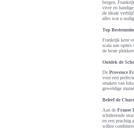
bergen, Frankrijk
vivre en handige
de ideale verbli
alles wat u nodig
Top Bestemming
Frankrijk kent v
scala aan opties 
de beste plekken
Ontdek de Scho
De
Provence Fr
voor een perfect
smaken van loka
geweldige manier
Beleef de Char
Aan de
Franse 
schitterende str
en een prachtig 
willen combineren