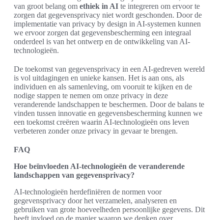
van groot belang om
ethiek in AI
te integreren om ervoor te
zorgen dat gegevensprivacy niet wordt geschonden. Door de
implementatie van privacy by design in AI-systemen kunnen
we ervoor zorgen dat gegevensbescherming een integraal
onderdeel is van het ontwerp en de ontwikkeling van AI-
technologieën.
De toekomst van gegevensprivacy in een AI-gedreven wereld
is vol uitdagingen en unieke kansen. Het is aan ons, als
individuen en als samenleving, om vooruit te kijken en de
nodige stappen te nemen om onze privacy in deze
veranderende landschappen te beschermen. Door de balans te
vinden tussen innovatie en gegevensbescherming kunnen we
een toekomst creëren waarin AI-technologieën ons leven
verbeteren zonder onze privacy in gevaar te brengen.
FAQ
Hoe beïnvloeden AI-technologieën de veranderende
landschappen van gegevensprivacy?
AI-technologieën herdefiniëren de normen voor
gegevensprivacy door het verzamelen, analyseren en
gebruiken van grote hoeveelheden persoonlijke gegevens. Dit
heeft invloed op de manier waarop we denken over