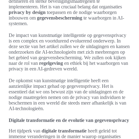
definiëren en sterke beveiligingsmaatregelen te
implementeren. Het is van cruciaal belang dat organisaties
privacy by design
toepassen en de nodige waarborgen
inbouwen om
gegevensbescherming
te waarborgen in AI-
systemen.
De impact van kunstmatige intelligentie op gegevensprivacy
is een complex en voortdurend evoluerend onderwerp. In
deze sectie van het artikel zullen we de uitdagingen en kansen
onderzoeken die AI-technologieën met zich meebrengen op
het gebied van gegevensbescherming. We zullen ook kijken
naar de rol van
regelgeving
en ethiek bij het waarborgen van
privacy in een AI-gedreven wereld.
De opkomst van kunstmatige intelligentie heeft een
aanzienlijke impact gehad op gegevensprivacy. Het is
essentieel dat we ons bewust zijn van de uitdagingen en de
nodige maatregelen nemen om de privacy van individuen te
beschermen in een wereld die steeds meer afhankelijk is van
AI-technologieën.
Digitale transformatie en de evolutie van gegevensprivacy
Het tijdperk van
digitale transformatie
heeft geleid tot
immense veranderingen in de manier waarop organisaties