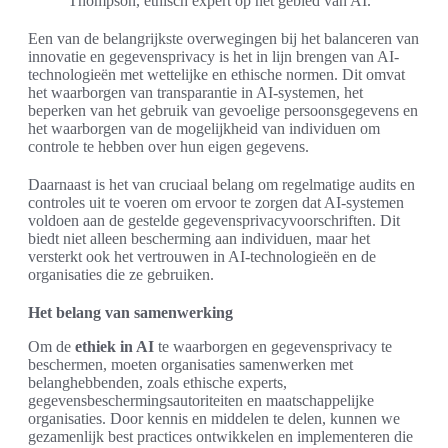
Thompson, ethisch expert op het gebied van AI.
Een van de belangrijkste overwegingen bij het balanceren van
innovatie en gegevensprivacy is het in lijn brengen van AI-
technologieën met wettelijke en ethische normen. Dit omvat
het waarborgen van transparantie in AI-systemen, het
beperken van het gebruik van gevoelige persoonsgegevens en
het waarborgen van de mogelijkheid van individuen om
controle te hebben over hun eigen gegevens.
Daarnaast is het van cruciaal belang om regelmatige audits en
controles uit te voeren om ervoor te zorgen dat AI-systemen
voldoen aan de gestelde gegevensprivacyvoorschriften. Dit
biedt niet alleen bescherming aan individuen, maar het
versterkt ook het vertrouwen in AI-technologieën en de
organisaties die ze gebruiken.
Het belang van samenwerking
Om de
ethiek in AI
te waarborgen en gegevensprivacy te
beschermen, moeten organisaties samenwerken met
belanghebbenden, zoals ethische experts,
gegevensbeschermingsautoriteiten en maatschappelijke
organisaties. Door kennis en middelen te delen, kunnen we
gezamenlijk best practices ontwikkelen en implementeren die