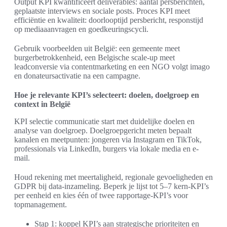
Output KPI kwantificeert deliverables: aantal persberichten,
geplaatste interviews en sociale posts. Proces KPI meet
efficiëntie en kwaliteit: doorlooptijd persbericht, responstijd
op mediaaanvragen en goedkeuringscycli.
Gebruik voorbeelden uit België: een gemeente meet
burgerbetrokkenheid, een Belgische scale-up meet
leadconversie via contentmarketing en een NGO volgt imago
en donateursactivatie na een campagne.
Hoe je relevante KPI’s selecteert: doelen, doelgroep en
context in België
KPI selectie communicatie start met duidelijke doelen en
analyse van doelgroep. Doelgroepgericht meten bepaalt
kanalen en meetpunten: jongeren via Instagram en TikTok,
professionals via LinkedIn, burgers via lokale media en e-
mail.
Houd rekening met meertaligheid, regionale gevoeligheden en
GDPR bij data-inzameling. Beperk je lijst tot 5–7 kern-KPI’s
per eenheid en kies één of twee rapportage-KPI’s voor
topmanagement.
Stap 1: koppel KPI’s aan strategische prioriteiten en