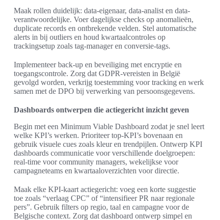
Maak rollen duidelijk: data-eigenaar, data-analist en data-
verantwoordelijke. Voer dagelijkse checks op anomalieën,
duplicate records en ontbrekende velden. Stel automatische
alerts in bij outliers en houd kwartaalcontroles op
trackingsetup zoals tag-manager en conversie-tags.
Implementeer back-up en beveiliging met encryptie en
toegangscontrole. Zorg dat GDPR-vereisten in België
gevolgd worden, verkrijg toestemming voor tracking en werk
samen met de DPO bij verwerking van persoonsgegevens.
Dashboards ontwerpen die actiegericht inzicht geven
Begin met een Minimum Viable Dashboard zodat je snel leert
welke KPI’s werken. Prioriteer top-KPI’s bovenaan en
gebruik visuele cues zoals kleur en trendpijlen. Ontwerp KPI
dashboards communicatie voor verschillende doelgroepen:
real-time voor community managers, wekelijkse voor
campagneteams en kwartaaloverzichten voor directie.
Maak elke KPI-kaart actiegericht: voeg een korte suggestie
toe zoals “verlaag CPC” of “intensifieer PR naar regionale
pers”. Gebruik filters op regio, taal en campagne voor de
Belgische context. Zorg dat dashboard ontwerp simpel en