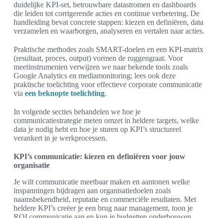
duidelijke KPI-set, betrouwbare datastromen en dashboards
die leiden tot corrigerende acties en continue verbetering. De
handleiding bevat concrete stappen: kiezen en definiëren, data
verzamelen en waarborgen, analyseren en vertalen naar acties.
Praktische methodes zoals SMART-doelen en een KPI-matrix
(resultaat, proces, output) vormen de ruggengraat. Voor
meetinstrumenten verwijzen we naar bekende tools zoals
Google Analytics en mediamonitoring; lees ook deze
praktische toelichting voor effectieve corporate communicatie
via
een beknopte toelichting
.
In volgende secties behandelen we hoe je
communicatiestrategie meten omzet in heldere targets, welke
data je nodig hebt en hoe je sturen op KPI’s structureel
verankert in je werkprocessen.
KPI’s communicatie: kiezen en definiëren voor jouw
organisatie
Je wilt communicatie meetbaar maken en aantonen welke
inspanningen bijdragen aan organisatiedoelen zoals
naamsbekendheid, reputatie en commerciële resultaten. Met
heldere KPI’s creëer je een brug naar management, toon je
ROI communicatie aan en kun je budgetten onderbouwen.