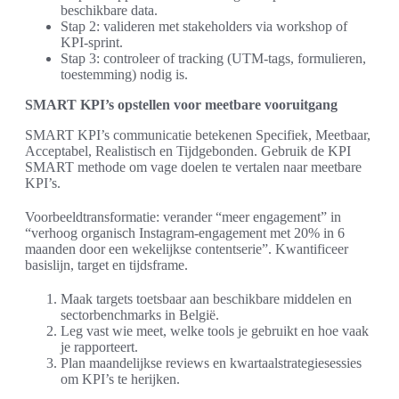
beschikbare data.
Stap 2: valideren met stakeholders via workshop of
KPI-sprint.
Stap 3: controleer of tracking (UTM-tags, formulieren,
toestemming) nodig is.
SMART KPI’s opstellen voor meetbare vooruitgang
SMART KPI’s communicatie betekenen Specifiek, Meetbaar,
Acceptabel, Realistisch en Tijdgebonden. Gebruik de KPI
SMART methode om vage doelen te vertalen naar meetbare
KPI’s.
Voorbeeldtransformatie: verander “meer engagement” in
“verhoog organisch Instagram-engagement met 20% in 6
maanden door een wekelijkse contentserie”. Kwantificeer
basislijn, target en tijdsframe.
Maak targets toetsbaar aan beschikbare middelen en
sectorbenchmarks in België.
Leg vast wie meet, welke tools je gebruikt en hoe vaak
je rapporteert.
Plan maandelijkse reviews en kwartaalstrategiesessies
om KPI’s te herijken.