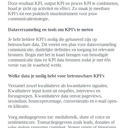
Door resultaat KPI, output KPI en proces KPI te combineren,
houd je zicht op activiteit en effect. Zo maak je meetbare
KPI’s tot een praktisch stuurinstrument voor jouw
communicatiestrategie.
Dataverzameling en tools om KPI’s te meten
Je hebt heldere KPI’s nodig die gebaseerd zijn op
betrouwbare data. Dit vereist een plan voor dataverzameling
communicatie, duidelijke definities en toegang tot relevante
bronnen. Begin met het in kaart brengen van benodigde
communicatie data en KPI data bronnen zodat je met één
versie van de waarheid werkt.
Welke data je nodig hebt voor betrouwbare KPI’s
Verzamel zowel kwalitatieve als kwantitatieve signalen.
Kwalitatieve input komt uit enquêtes, interviews en
focusgroepen. Kwantitatieve data omvat pageviews,
sessieduur, bouncepercentage, conversieratio en e-mail open-
en klikratio.
Voeg mediagegevens toe: mediabereik, share of voice en
sentimentscore. Transactiegegevens zoals leads, donaties of
sales maken rapporten compleet. Noteer origin of timestamp