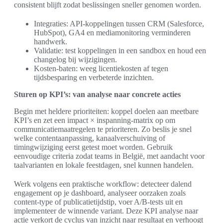
consistent blijft zodat beslissingen sneller genomen worden.
Integraties: API-koppelingen tussen CRM (Salesforce,
HubSpot), GA4 en mediamonitoring verminderen
handwerk.
Validatie: test koppelingen in een sandbox en houd een
changelog bij wijzigingen.
Kosten-baten: weeg licentiekosten af tegen
tijdsbesparing en verbeterde inzichten.
Sturen op KPI’s: van analyse naar concrete acties
Begin met heldere prioriteiten: koppel doelen aan meetbare
KPI’s en zet een impact × inspanning-matrix op om
communicatiemaatregelen te prioriteren. Zo beslis je snel
welke contentaanpassing, kanaalverschuiving of
timingwijziging eerst getest moet worden. Gebruik
eenvoudige criteria zodat teams in België, met aandacht voor
taalvarianten en lokale feestdagen, snel kunnen handelen.
Werk volgens een praktische workflow: detecteer dalend
engagement op je dashboard, analyseer oorzaken zoals
content-type of publicatietijdstip, voer A/B-tests uit en
implementeer de winnende variant. Deze KPI analyse naar
actie verkort de cyclus van inzicht naar resultaat en verhoogt