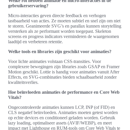
Welke rol hebben animatie en micro-interacties in de
gebruikerservaring?
Micro-interacties geven directe feedback en verhogen
tastbaarheid van acties. Ze moeten subtiel en snel zijn om niet
te storen. Geanimeerde SVG’s en parallax kunnen storytelling
versterken als ze performant worden toegepast. Skeleton
screens en progress indicators verminderen de waargenomen
laadtijd en verbeteren retentie.
Welke tools en libraries zijn geschikt voor animaties?
Voor lichte animaties volstaan CSS-transities. Voor
complexere bewegingen zijn libraries zoals GSAP en Framer
Motion geschikt. Lottie is handig voor animaties vanuit After
Effects, en SVG-combinaties bieden schaalbaarheid zonder
kwaliteitsverlies.
Hoe beïnvloeden animaties de performance en Core Web
Vitals?
Ongecontroleerde animaties kunnen LCP, INP (of FID) en
CLS negatief beïnvloeden. Animaties moeten getest worden
op echte devices en conditioneel geladen worden. Gebruik
lazy loading, optimaliseer assets (AVIF/WEBP), en meet
impact met Lighthouse en RUM-tools om Core Web Vitals te