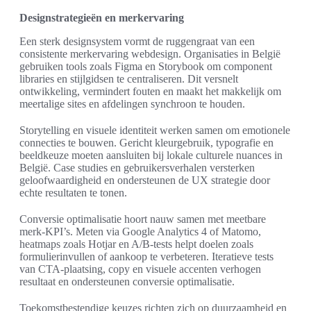
Designstrategieën en merkervaring
Een sterk designsystem vormt de ruggengraat van een
consistente merkervaring webdesign. Organisaties in België
gebruiken tools zoals Figma en Storybook om component
libraries en stijlgidsen te centraliseren. Dit versnelt
ontwikkeling, vermindert fouten en maakt het makkelijk om
meertalige sites en afdelingen synchroon te houden.
Storytelling en visuele identiteit werken samen om emotionele
connecties te bouwen. Gericht kleurgebruik, typografie en
beeldkeuze moeten aansluiten bij lokale culturele nuances in
België. Case studies en gebruikersverhalen versterken
geloofwaardigheid en ondersteunen de UX strategie door
echte resultaten te tonen.
Conversie optimalisatie hoort nauw samen met meetbare
merk-KPI’s. Meten via Google Analytics 4 of Matomo,
heatmaps zoals Hotjar en A/B-tests helpt doelen zoals
formulierinvullen of aankoop te verbeteren. Iteratieve tests
van CTA-plaatsing, copy en visuele accenten verhogen
resultaat en ondersteunen conversie optimalisatie.
Toekomstbestendige keuzes richten zich op duurzaamheid en