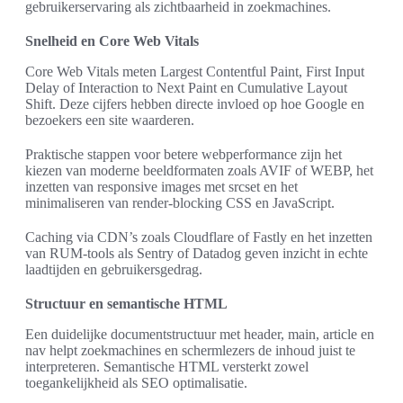
gebruikerservaring als zichtbaarheid in zoekmachines.
Snelheid en Core Web Vitals
Core Web Vitals meten Largest Contentful Paint, First Input
Delay of Interaction to Next Paint en Cumulative Layout
Shift. Deze cijfers hebben directe invloed op hoe Google en
bezoekers een site waarderen.
Praktische stappen voor betere webperformance zijn het
kiezen van moderne beeldformaten zoals AVIF of WEBP, het
inzetten van responsive images met srcset en het
minimaliseren van render-blocking CSS en JavaScript.
Caching via CDN’s zoals Cloudflare of Fastly en het inzetten
van RUM-tools als Sentry of Datadog geven inzicht in echte
laadtijden en gebruikersgedrag.
Structuur en semantische HTML
Een duidelijke documentstructuur met header, main, article en
nav helpt zoekmachines en schermlezers de inhoud juist te
interpreteren. Semantische HTML versterkt zowel
toegankelijkheid als SEO optimalisatie.