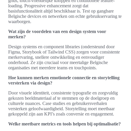
grids, touch-vriendelijke knoppen en conditionele feature-
loading. Progressive enhancement zorgt dat
basisfunctionaliteit altijd beschikbaar is. Test op gangbare
Belgische devices en netwerken om echte gebruikservaring te
waarborgen.
Wat zijn de voordelen van een design system voor
merken?
Design systems en component libraries (ondersteund door
Figma, Storybook of Tailwind CSS) zorgen voor consistente
merkervaring, snellere ontwikkeling en eenvoudiger
onderhoud. Ze zijn cruciaal voor meertalige Belgische
organisaties met meerdere teams en touchpoints.
Hoe kunnen merken emotionele connectie en storytelling
versterken via design?
Door visuele identiteit, consistente typografie en zorgvuldig
gekozen beeldmateriaal af te stemmen op de doelgroep en
culturele nuances. Case studies en gebruikersverhalen
versterken geloofwaardigheid. Storytelling moet meetbaar
gekoppeld zijn aan KPI’s zoals conversie en engagement.
Welke meetbare metrics en tools helpen bij optimalisatie?