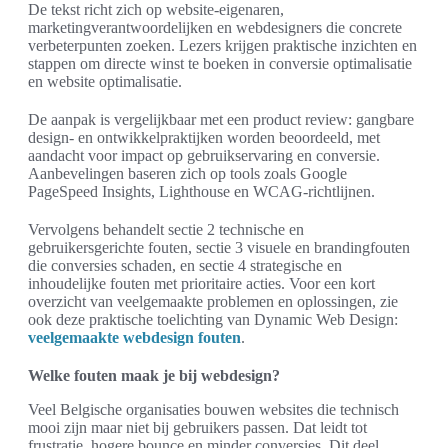
De tekst richt zich op website-eigenaren,
marketingverantwoordelijken en webdesigners die concrete
verbeterpunten zoeken. Lezers krijgen praktische inzichten en
stappen om directe winst te boeken in conversie optimalisatie
en website optimalisatie.
De aanpak is vergelijkbaar met een product review: gangbare
design- en ontwikkelpraktijken worden beoordeeld, met
aandacht voor impact op gebruikservaring en conversie.
Aanbevelingen baseren zich op tools zoals Google
PageSpeed Insights, Lighthouse en WCAG-richtlijnen.
Vervolgens behandelt sectie 2 technische en
gebruikersgerichte fouten, sectie 3 visuele en brandingfouten
die conversies schaden, en sectie 4 strategische en
inhoudelijke fouten met prioritaire acties. Voor een kort
overzicht van veelgemaakte problemen en oplossingen, zie
ook deze praktische toelichting van Dynamic Web Design:
veelgemaakte webdesign fouten
.
Welke fouten maak je bij webdesign?
Veel Belgische organisaties bouwen websites die technisch
mooi zijn maar niet bij gebruikers passen. Dat leidt tot
frustratie, hogere bounce en minder conversies. Dit deel