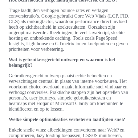
Trage laadtijden verhogen bounce rates en verlagen
conversieratio’s. Google gebruikt Core Web Vitals (LCP, FID,
CLS) als rankingfactor, waardoor performance direct invloed
heeft op zichtbaarheid in zoekresultaten. Oorzaken zijn
ongeoptimaliseerde afbeeldingen, te veel JavaScript, slechte
hosting en ontbrekende caching. Tools zoals PageSpeed
Insights, Lighthouse en GTmetrix tonen knelpunten en geven
prioriteiten voor verbetering.
Wat is gebruikersgericht ontwerp en waarom is het
belangrijk?
Gebruikersgericht ontwerp plaatst echte behoeften en
verwachtingen centraal in plaats van interne voorkeuren. Het
voorkomt choice overload, maakt informatie snel vindbaar en
verhoogt conversies. Praktische stappen zijn het opstellen van
persona’s, user journeys, simpele gebruikerstesten en
heatmaps met Hotjar of Microsoft Clarity om knelpunten te
identificeren en op te lossen.
Welke simpele optimalisaties verbeteren laadtijden snel?
Enkele snelle wins: afbeeldingen converteren naar WebP en
comprimeren, lazy loading toepassen, CSS/JS minificeren,