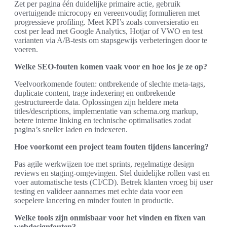
Zet per pagina één duidelijke primaire actie, gebruik
overtuigende microcopy en vereenvoudig formulieren met
progressieve profiling. Meet KPI’s zoals conversieratio en
cost per lead met Google Analytics, Hotjar of VWO en test
varianten via A/B-tests om stapsgewijs verbeteringen door te
voeren.
Welke SEO-fouten komen vaak voor en hoe los je ze op?
Veelvoorkomende fouten: ontbrekende of slechte meta-tags,
duplicate content, trage indexering en ontbrekende
gestructureerde data. Oplossingen zijn heldere meta
titles/descriptions, implementatie van schema.org markup,
betere interne linking en technische optimalisaties zodat
pagina’s sneller laden en indexeren.
Hoe voorkomt een project team fouten tijdens lancering?
Pas agile werkwijzen toe met sprints, regelmatige design
reviews en staging-omgevingen. Stel duidelijke rollen vast en
voer automatische tests (CI/CD). Betrek klanten vroeg bij user
testing en valideer aannames met echte data voor een
soepelere lancering en minder fouten in productie.
Welke tools zijn onmisbaar voor het vinden en fixen van
webdesignfouten?