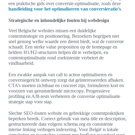
een praktische gids over conversie-optimalisatie, zoals deze
handleiding voor het optimaliseren van conversieratio’s
.
Strategische en inhoudelijke fouten bij webdesign
Veel Belgische websites missen een duidelijke
contentstrategie en positionering. Bezoekers begrijpen niet
snel genoeg welke waarde een dienst biedt, wat de conversie
schaadt. Een sterke value proposition op de homepage en
heldere H1/H2-structuren helpen dit te verhelpen, en
contentoptimalisatie rond zoekintentie verbetert de
vindbaarheid.
Een zwakke aanpak van call to action optimaliseren en
conversiegericht ontwerp zorgt dat geïnteresseerden afhaken.
CTA’s moeten zichtbaar en concreet zijn, formulieren kort en
voorzien van geruststellende microcopy. Progressieve
profiling en A/B-tests verbeteren de conversie optimalisatie
strategie stap voor stap.
Slechte SEO-fouten website en gebrekkige contentpraktijken
beperken bereik. Correct gebruik van meta title en description,
gestructureerde data volgens schema.org en consistente
interne linking verhogen indexering. Voor België is lokale
signalering en tweetalige content met hreflang essentieel voor