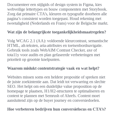
Documenteer een stijlgids of design system in Figma, kies
webveilige lettertypes en bouw componenten met Storybook.
Zorg dat primaire CTA’s, kleuren en typografie doorheen alle
pagina’s consistent worden toegepast. Houd rekening met
tweetaligheid (Nederlands en Frans) voor de Belgische markt.
Wat zijn de belangrijkste toegankelijkheidsmaatregelen?
Volg WCAG 2.1 (AA): voldoende kleurcontrast, semantische
HTML, alt-teksten, aria-attributes en toetsenbordnavigatie.
Gebruik tools zoals WebAIM Contrast Checker, axe of
tota11y voor audits en plan gefaseerde verbeteringen met
prioriteit op grootste knelpunten.
Waarom mislukt contentstrategie vaak en wat helpt?
Websites missen soms een heldere propositie of spreken niet
de juiste zoekintentie aan. Dat leidt tot verwarring en slechte
SEO. Het helpt om een duidelijke value proposition op de
homepage te plaatsen, H1/H2-structuren te optimaliseren en
content te plannen met Semrush of Ahrefs. Content moet
aansluitend zijn op de buyer journey en conversiedoelen.
Hoe verbeteren bedrijven hun conversiefocus en CTA’s?