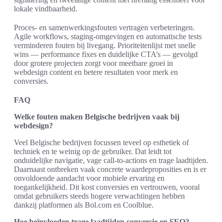
lokale vindbaarheid.
Proces- en samenwerkingsfouten vertragen verbeteringen.
Agile workflows, staging-omgevingen en automatische tests
verminderen fouten bij livegang. Prioriteitenlijst met snelle
wins — performance fixes en duidelijke CTA’s — gevolgd
door grotere projecten zorgt voor meetbare groei in
webdesign content en betere resultaten voor merk en
conversies.
FAQ
Welke fouten maken Belgische bedrijven vaak bij
webdesign?
Veel Belgische bedrijven focussen teveel op esthetiek of
techniek en te weinig op de gebruiker. Dat leidt tot
onduidelijke navigatie, vage call-to-actions en trage laadtijden.
Daarnaast ontbreken vaak concrete waardeproposities en is er
onvoldoende aandacht voor mobiele ervaring en
toegankelijkheid. Dit kost conversies en vertrouwen, vooral
omdat gebruikers steeds hogere verwachtingen hebben
dankzij platformen als Bol.com en Coolblue.
Hoe beïnvloeden trage laadtijden conversie en SEO?