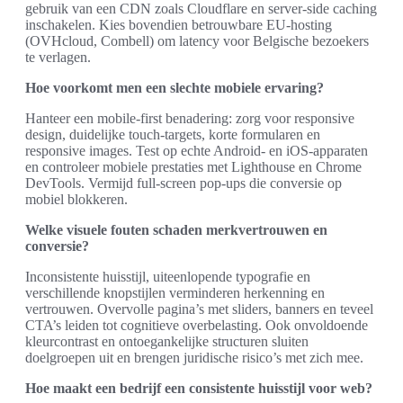
gebruik van een CDN zoals Cloudflare en server-side caching
inschakelen. Kies bovendien betrouwbare EU-hosting
(OVHcloud, Combell) om latency voor Belgische bezoekers
te verlagen.
Hoe voorkomt men een slechte mobiele ervaring?
Hanteer een mobile-first benadering: zorg voor responsive
design, duidelijke touch-targets, korte formularen en
responsive images. Test op echte Android- en iOS-apparaten
en controleer mobiele prestaties met Lighthouse en Chrome
DevTools. Vermijd full-screen pop-ups die conversie op
mobiel blokkeren.
Welke visuele fouten schaden merkvertrouwen en
conversie?
Inconsistente huisstijl, uiteenlopende typografie en
verschillende knopstijlen verminderen herkenning en
vertrouwen. Overvolle pagina’s met sliders, banners en teveel
CTA’s leiden tot cognitieve overbelasting. Ook onvoldoende
kleurcontrast en ontoegankelijke structuren sluiten
doelgroepen uit en brengen juridische risico’s met zich mee.
Hoe maakt een bedrijf een consistente huisstijl voor web?