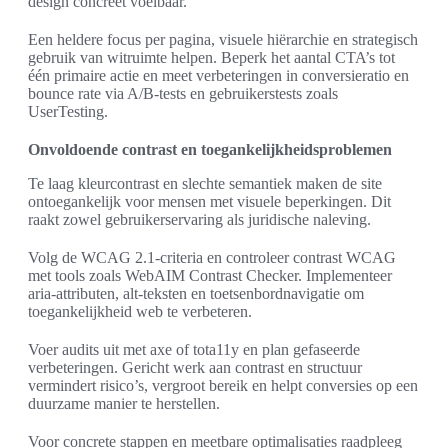
design concreet voelbaar.
Een heldere focus per pagina, visuele hiërarchie en strategisch
gebruik van witruimte helpen. Beperk het aantal CTA’s tot
één primaire actie en meet verbeteringen in conversieratio en
bounce rate via A/B-tests en gebruikerstests zoals
UserTesting.
Onvoldoende contrast en toegankelijkheidsproblemen
Te laag kleurcontrast en slechte semantiek maken de site
ontoegankelijk voor mensen met visuele beperkingen. Dit
raakt zowel gebruikerservaring als juridische naleving.
Volg de WCAG 2.1-criteria en controleer contrast WCAG
met tools zoals WebAIM Contrast Checker. Implementeer
aria-attributen, alt-teksten en toetsenbordnavigatie om
toegankelijkheid web te verbeteren.
Voer audits uit met axe of tota11y en plan gefaseerde
verbeteringen. Gericht werk aan contrast en structuur
vermindert risico’s, vergroot bereik en helpt conversies op een
duurzame manier te herstellen.
Voor concrete stappen en meetbare optimalisaties raadpleeg