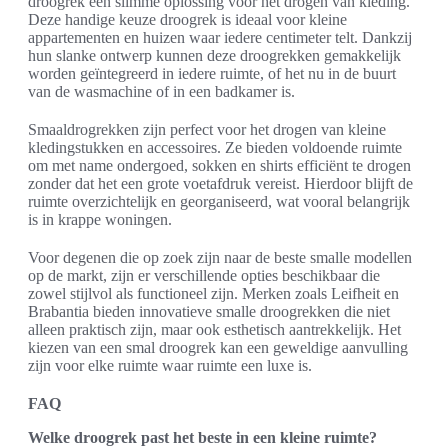
droogrek een slimme oplossing voor het drogen van kleding.
Deze handige keuze droogrek is ideaal voor kleine
appartementen en huizen waar iedere centimeter telt. Dankzij
hun slanke ontwerp kunnen deze droogrekken gemakkelijk
worden geïntegreerd in iedere ruimte, of het nu in de buurt
van de wasmachine of in een badkamer is.
Smaaldrogrekken zijn perfect voor het drogen van kleine
kledingstukken en accessoires. Ze bieden voldoende ruimte
om met name ondergoed, sokken en shirts efficiënt te drogen
zonder dat het een grote voetafdruk vereist. Hierdoor blijft de
ruimte overzichtelijk en georganiseerd, wat vooral belangrijk
is in krappe woningen.
Voor degenen die op zoek zijn naar de beste smalle modellen
op de markt, zijn er verschillende opties beschikbaar die
zowel stijlvol als functioneel zijn. Merken zoals Leifheit en
Brabantia bieden innovatieve smalle droogrekken die niet
alleen praktisch zijn, maar ook esthetisch aantrekkelijk. Het
kiezen van een smal droogrek kan een geweldige aanvulling
zijn voor elke ruimte waar ruimte een luxe is.
FAQ
Welke droogrek past het beste in een kleine ruimte?