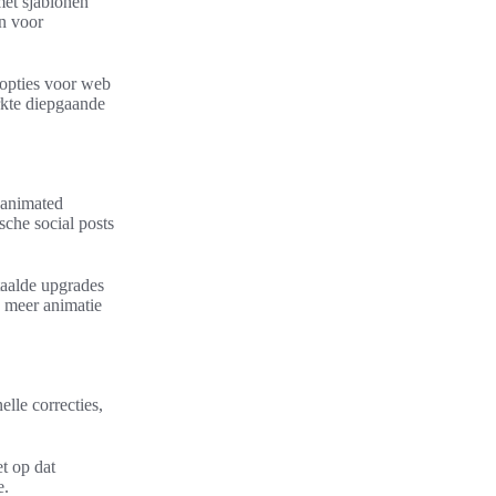
met sjablonen
en voor
topties voor web
rkte diepgaande
p animated
sche social posts
taalde upgrades
e meer animatie
lle correcties,
t op dat
e.