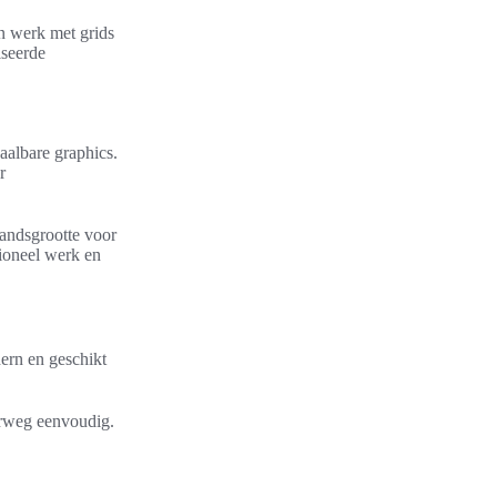
en werk met grids
iseerde
haalbare graphics.
r
tandsgrootte voor
ioneel werk en
ern en geschikt
erweg eenvoudig.