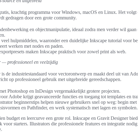
-source en uitgebreid
 gratis, krachtig programma voor Windows, macOS en Linux. Het volg
rdt gedragen door een grote community.
adenbewerking en objectmanipulatie, ideaal zodra men verder wil gaan
en.
 veel hulpmiddelen, waaronder een duidelijke Inkscape tutorial voor be
leert werken met nodes en paden.
 exportpresets maken Inkscape praktisch voor zowel print als web.
r — professioneel en veelzijdig
r is de industriestandaard voor vectorontwerp en maakt deel uit van Ad
richt op professioneel gebruik met uitgebreide gereedschappen.
 met Photoshop en InDesign vergemakkelijkt grotere projecten.
voor Adobe krijgt geavanceerde functies en toegang tot templates en tra
strator beginnerstips helpen nieuwe gebruikers snel op weg: begin met 
sisvormen en Pathfinder, en werk systematisch met lagen en symbolen.
len budget en leercurve een grote rol. Inkscape en Gravit Designer biede
jk voor starters. Illustrators die professionele features en integratie nod
.