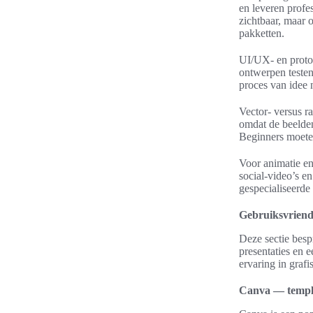
en leveren profe
zichtbaar, maar 
pakketten.
UI/UX- en proto
ontwerpen teste
proces van idee 
Vector- versus ra
omdat de beelden
Beginners moeten
Voor animatie e
social-video’s e
gespecialiseerde
Gebruiksvriende
Deze sectie besp
presentaties en 
ervaring in graf
Canva — templa