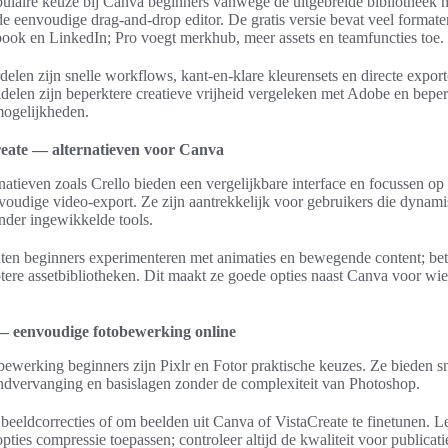
ulaire keuze bij Canva beginners vanwege de uitgebreide bibliotheek 
de eenvoudige drag-and-drop editor. De gratis versie bevat veel format
ook en LinkedIn; Pro voegt merkhub, meer assets en teamfuncties toe.
delen zijn snelle workflows, kant-en-klare kleurensets en directe expor
elen zijn beperktere creatieve vrijheid vergeleken met Adobe en bepe
ogelijkheden.
reate — alternatieven voor Canva
rnatieven zoals Crello bieden een vergelijkbare interface en focussen o
voudige video-export. Ze zijn aantrekkelijk voor gebruikers die dynami
nder ingewikkelde tools.
aten beginners experimenteren met animaties en bewegende content; be
tere assetbibliotheken. Dit maakt ze goede opties naast Canva voor wi
 — eenvoudige fotobewerking online
bewerking beginners zijn Pixlr en Fotor praktische keuzes. Ze bieden sne
rondvervanging en basislagen zonder de complexiteit van Photoshop.
beeldcorrecties of om beelden uit Canva of VistaCreate te finetunen. Le
ties compressie toepassen; controleer altijd de kwaliteit voor publicati