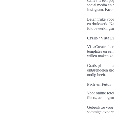
Canva is een pop
social media en 
Instagram, Faceb
Belangrijke voor
en drukwerk. Nad
fotobewerkingsm
Crello / VistaC
VistaCreate alte
templates en een
willen maken zo
Gratis plannen l
ontgrendelen gro
nodig heeft.
Pixlr en Fotor
Voor online foto
filters, achterg
Gebruik ze voor 
sommige exportop