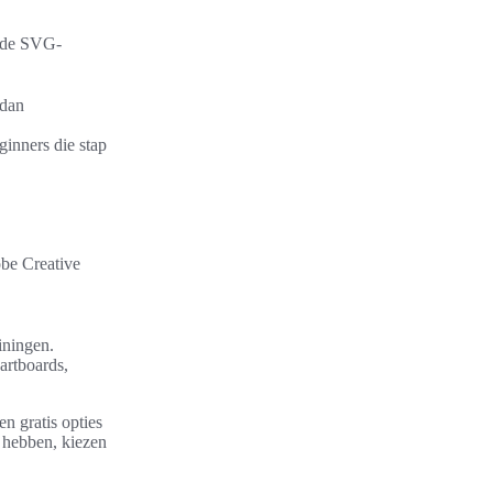
t de SVG-
 dan
ginners die stap
obe Creative
iningen.
artboards,
n gratis opties
ig hebben, kiezen