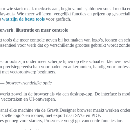
voor wie start: maak merksets aan, begin vanuit sjablonen social media 
lay-outs. Wie meer wil leren, vergelijkt functies en prijzen op gespecial
ls
wat zijn de beste tools
voor grafisch.
orwerk, illustratie en meer controle
kt tools die meer controle geven bij het maken van logo’s, iconen en sc
 essentieel voor werk dat op verschillende groottes gebruikt wordt zonde
ctortools zijn onder meer scherpe lijnen op elke schaal en kleinere bes
n precisiegereedschap voor paden en ankerpunten, handig voor profess
rt met vectorontwerp beginners.
— browservriendelijke optie
werkt zowel in de browser als via een desktop-app. De interface is mod
 vectortaken en UI-ontwerpen.
anaf elke machine via de Gravit Designer browser maakt werken ond
 snelle logo’s en iconen, met export naar SVG en PDF.
ies genoeg voor starters, Pro-versie voegt geavanceerde functies toe.