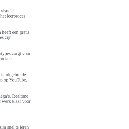
 visuele
 het leerproces,
heeft een gratis
es zijn
ertypes zorgt voor
ruciale
s, uitgebreide
ulp op YouTube,
lega’s. Realtime
 werk klaar voor
ijn snel te leren