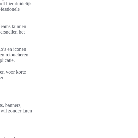
dt hier duidelijk
fessionele
 Teams kunnen
rsnellen het
go’s en iconen
en retoucheren.
licatie.
en voor korte
er
ts, banners,
 wil zonder jaren