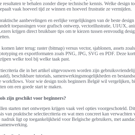
e resultaten te behalen zonder diepe technische kennis. Welke design to
epaalt vaak hoeveel tijd ze winnen en hoeveel frustratie ze vermijden.
 praktische aanbevelingen en eerlijke vergelijkingen van de beste design
handelt toepassingen voor grafisch ontwerp, vectorillustratie, UI/UX, an
ezers krijgen direct bruikbare tips om te kiezen tussen eenvoudig desi
etten.
omen later terug: raster (bitmap) versus vector, sjablonen, assets zoals
prototyping en exportformaten zoals PNG, JPG, SVG en PDF. Deze korte
grijpen welke tool bij welke taak past.
tiecriteria die in het artikel uitgevouwen worden zijn gebruiksvriendeli
etaald), beschikbare tutorials, samenwerkingsmogelijkheden en bestandsc
e workflows. Voor wie design tools beginners België wil vergelijken, bi
ten om een goede start te maken.
ols zijn geschikt voor beginners?
llen starten met ontwerpen krijgen vaak veel opties voorgeschoteld. Dit 
sis van praktische selectiecriteria en wat men concreet kan verwachten 
e nadruk ligt op toegankelijkheid voor Belgische gebruikers, met aandac
n samenwerking.