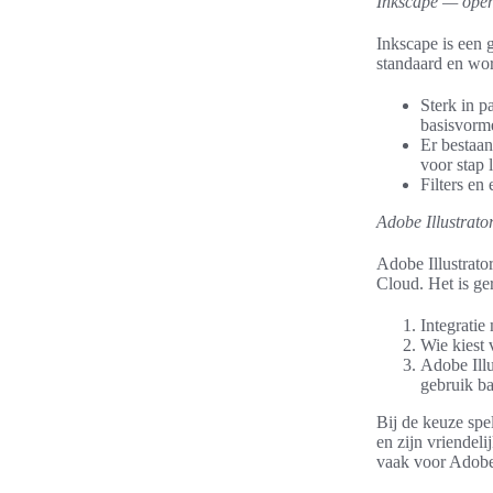
Inkscape — open
Inkscape is een
standaard en wo
Sterk in p
basisvorm
Er bestaan
voor stap 
Filters en
Adobe Illustrato
Adobe Illustrato
Cloud. Het is ge
Integratie
Wie kiest 
Adobe Illu
gebruik ba
Bij de keuze spe
en zijn vriendeli
vaak voor Adobe