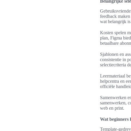
Belangrijke sele
Gebruiksvriendel
feedback maken he
wat belangrijk is
Kosten spelen m
plan, Figma biedt
betaalbare abonn
Sjablonen en asse
consistentie in p
selectiecriteria d
Leermateriaal be
helpcentra en ee
officiële handlei
Samenwerken en e
samenwerken, co
web en print.
Wat beginners 
Template-gedreven