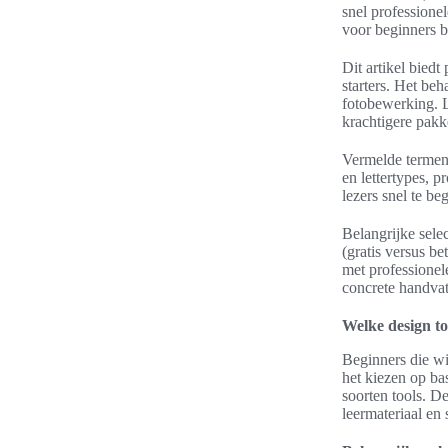
snel professionel
voor beginners b
Dit artikel biedt
starters. Het be
fotobewerking. L
krachtigere pakk
Vermelde termen k
en lettertypes, 
lezers snel te be
Belangrijke selec
(gratis versus b
met professionel
concrete handvat
Welke design to
Beginners die wi
het kiezen op ba
soorten tools. D
leermateriaal e