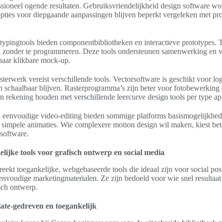
ssioneel ogende resultaten. Gebruiksvriendelijkheid design software wor
opties voor diepgaande aanpassingen blijven beperkt vergeleken met pro
typingtools bieden componentbibliotheken en interactieve prototypes.
n zonder te programmeren. Deze tools ondersteunen samenwerking en ve
naar klikbare mock-up.
sterwerk vereist verschillende tools. Vectorsoftware is geschikt voor lo
 schaalbaar blijven. Rasterprogramma’s zijn beter voor fotobewerking 
 rekening houden met verschillende leercurve design tools per type app
n eenvoudige video-editing bieden sommige platforms basismogelijkhed
n simpele animaties. Wie complexere motion design wil maken, kiest bet
 software.
lijke tools voor grafisch ontwerp en social media
reekt toegankelijke, webgebaseerde tools die ideaal zijn voor social pos
eenvoudige marketingmaterialen. Ze zijn bedoeld voor wie snel resultaat
isch ontwerp.
te-gedreven en toegankelijk