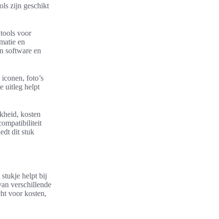
ols zijn geschikt
 tools voor
imatie en
gn software en
 iconen, foto’s
 uitleg helpt
jkheid, kosten
ompatibiliteit
edt dit stuk
stukje helpt bij
van verschillende
ht voor kosten,