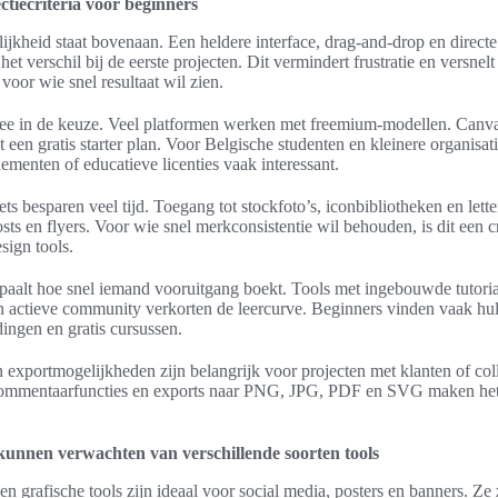
ctiecriteria voor beginners
ijkheid staat bovenaan. Een heldere interface, drag-and-drop en directe
t verschil bij de eerste projecten. Dit vermindert frustratie en versnelt
 voor wie snel resultaat wil zien.
ee in de keuze. Veel platformen werken met freemium-modellen. Canva 
 een gratis starter plan. Voor Belgische studenten en kleinere organisati
ementen of educatieve licenties vaak interessant.
ts besparen veel tijd. Toegang tot stockfoto’s, iconbibliotheken en lett
osts en flyers. Voor wie snel merkconsistentie wil behouden, is dit een c
esign tools.
paalt hoe snel iemand vooruitgang boekt. Tools met ingebouwde tutorial
n actieve community verkorten de leercurve. Beginners vinden vaak h
dingen en gratis cursussen.
xportmogelijkheden zijn belangrijk voor projecten met klanten of col
mmentaarfuncties en exports naar PNG, JPG, PDF en SVG maken het
kunnen verwachten van verschillende soorten tools
 grafische tools zijn ideaal voor social media, posters en banners. Ze z