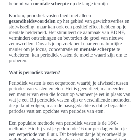
behoud van
mentale scherpte
op de lange termijn.
Kortom, periodiek vasten biedt niet alleen
gezondheidsvoordelen
op het gebied van gewichtsverlies en
stofwisseling, maar kan ook een positief effect hebben op je
mentale helderheid. Het stimuleert de aanmaak van BDNF,
vermindert ontstekingen en bevordert de groei van nieuwe
zenuwcellen. Dus als je op zoek bent naar een natuurlijke
manier om je focus, concentratie en
mentale scherpte
te
verbeteren, kan periodiek vasten de moeite waard zijn om te
proberen.
Wat is periodiek vasten?
Periodiek vasten is een eetpatroon waarbij je afwisselt tussen
periodes van vasten en eten. Het is geen dieet, maar eerder
een manier van eten die focust op wanneer je eet in plaats van
wat je eet. Bij periodiek vasten zijn er verschillende methoden
die je kunt volgen, maar de basisgedachte is dat je bepaalde
periodes vast ten opzichte van periodes van eten.
Een populaire methode van periodiek vasten is de 16/8-
methode. Hierbij vast je gedurende 16 uur per dag en heb je
een eetperiode van 8 uur. Dit betekent dat je bijvoorbeeld je
ontbijt uitstelt tot later op de dag en je maaltijden beperkt tot