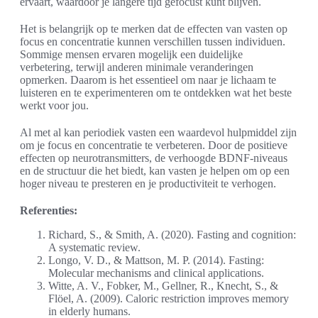
ervaart, waardoor je langere tijd gefocust kunt blijven.
Het is belangrijk op te merken dat de effecten van vasten op
focus en concentratie kunnen verschillen tussen individuen.
Sommige mensen ervaren mogelijk een duidelijke
verbetering, terwijl anderen minimale veranderingen
opmerken. Daarom is het essentieel om naar je lichaam te
luisteren en te experimenteren om te ontdekken wat het beste
werkt voor jou.
Al met al kan periodiek vasten een waardevol hulpmiddel zijn
om je focus en concentratie te verbeteren. Door de positieve
effecten op neurotransmitters, de verhoogde BDNF-niveaus
en de structuur die het biedt, kan vasten je helpen om op een
hoger niveau te presteren en je productiviteit te verhogen.
Referenties:
Richard, S., & Smith, A. (2020). Fasting and cognition:
A systematic review.
Longo, V. D., & Mattson, M. P. (2014). Fasting:
Molecular mechanisms and clinical applications.
Witte, A. V., Fobker, M., Gellner, R., Knecht, S., &
Flöel, A. (2009). Caloric restriction improves memory
in elderly humans.