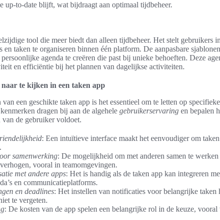
ie up-to-date blijft, wat bijdraagt aan optimaal tijdbeheer.
lzijdige tool die meer biedt dan alleen tijdbeheer. Het stelt gebruikers 
ies en taken te organiseren binnen één platform. De aanpasbare sjablone
persoonlijke agenda te creëren die past bij unieke behoeften. Deze ag
iteit en efficiëntie bij het plannen van dagelijkse activiteiten.
aar te kijken in een taken app
n van een geschikte taken app is het essentieel om te letten op specifiek
 kenmerken dragen bij aan de algehele
gebruikerservaring
en bepalen h
 van de gebruiker voldoet.
iendelijkheid
: Een intuïtieve interface maakt het eenvoudiger om taken
.
voor samenwerking
: De mogelijkheid om met anderen samen te werken
e verhogen, vooral in teamomgevingen.
satie met andere apps
: Het is handig als de taken app kan integreren me
nda’s en communicatieplatforms.
ngen en deadlines
: Het instellen van notificaties voor belangrijke taken
niet te vergeten.
ng
: De kosten van de app spelen een belangrijke rol in de keuze, vooral