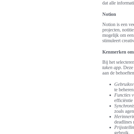
dat alle informat
Notion
Notion is een vee
projecten, notit
mogelijk om een 
stimuleert creativ
Kenmerken om n
Bij het selectere
taken app
. Deze
aan de behoeften
Gebruiksvr
te beheren
Functies 
efficiënti
Synchroni
zoals age
Herinneri
deadlines 
Prijsstelli
gebruik.