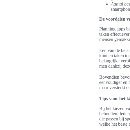
Aantal be
smartphones
De voordelen v
Planning apps bi
taken effectieve
mensen gemakkeli
Een van de belan
kunnen taken toev
belangrijke verpl
men dankzij dez
Bovendien bevor
eenvoudiger en he
maar versterkt o
Tips voor het k
Bij het kiezen v
behoeften. Ieder
die passen bij s
welke het beste 