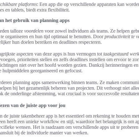
schikbare platforms
: Een app die op verschillende apparaten kan worden
 en tablets, biedt extra flexibiliteit.
an het gebruik van planning apps
eden talloze
voordelen
voor zowel individuen als teams. Ze helpen geb
r te organiseren en hun tijd optimaal te benutten. Door
productiviteit te 
jker hun doelen bereiken en deadlines respecteren.
grijkste aspecten van deze apps is hun vermogen tot
taakgestuurd wer
oegen, prioriteiten stellen en zelfs deadlines instellen om ervoor te zo
ichtingen niet over het hoofd worden gezien. Dankzij herinneringen en no
e hulpmiddelen georganiseerd en gefocust.
deren planning apps samenwerking binnen teams. Ze maken communic
lpen bij het gezamenlijk beheren van projecten. Dit verhoogt niet allee
ok de onderlinge afstemming, wat cruciaal is voor succesvolle resultaten
iezen van de juiste app voor jou
an de juiste takenbeheer app is het essentieel om rekening te houden met
een heeft een unieke workflow en stijl, waardoor het belangrijk is om 
pecifieke wensen. Het is raadzaam om verschillende apps uit te probere
aansluit bij de individuele manier van werken.