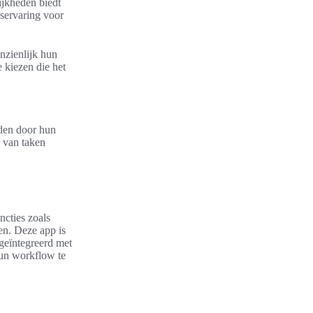
ijkheden biedt
kservaring voor
nzienlijk hun
e kiezen die het
iden door hun
n van taken
ncties zoals
ren. Deze app is
geïntegreerd met
hun workflow te