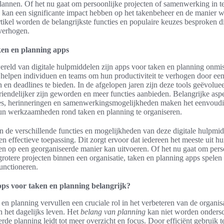
 plannen. Of het nu gaat om persoonlijke projecten of samenwerking in t
p kan een significante impact hebben op het takenbeheer en de manier w
artikel worden de belangrijkste functies en populaire keuzes besproken 
 verhogen.
aken en planning apps
reld van digitale hulpmiddelen zijn apps voor taken en planning onm
 helpen individuen en teams om hun productiviteit te verhogen door een
 en deadlines te bieden. In de afgelopen jaren zijn deze tools geëvolue
riendelijker zijn geworden en meer functies aanbieden. Belangrijke asp
ies, herinneringen en samenwerkingsmogelijkheden maken het eenvoudi
un werkzaamheden rond taken en planning te organiseren.
n de verschillende functies en mogelijkheden van deze digitale hulpmid
en effectieve toepassing. Dit zorgt ervoor dat iedereen het meeste uit hu
en op een georganiseerde manier kan uitvoeren. Of het nu gaat om pers
grotere projecten binnen een organisatie, taken en planning apps spelen 
functioneren.
ps voor taken en planning belangrijk?
en planning vervullen een cruciale rol in het verbeteren van de organisa
n het dagelijks leven. Het
belang van planning
kan niet worden ondersc
rde planning leidt tot meer overzicht en focus. Door efficiënt gebruik 