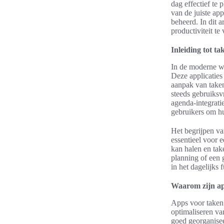
dag effectief te
van de juiste ap
beheerd. In dit 
productiviteit te
Inleiding tot t
In de moderne we
Deze applicaties
aanpak van taken
steeds gebruiksv
agenda-integrat
gebruikers om h
Het begrijpen va
essentieel voor e
kan halen en tak
planning of een 
in het dagelijks 
Waarom zijn ap
Apps voor taken 
optimaliseren va
goed georganisee