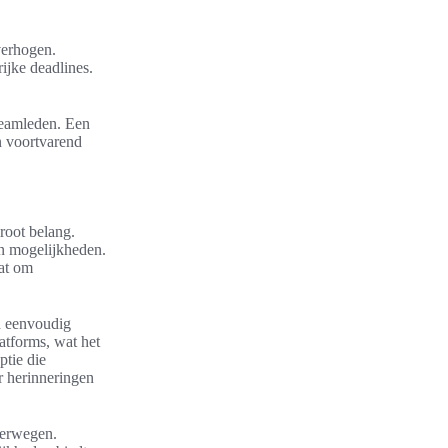
 verhogen.
ijke deadlines.
teamleden. Een
n voortvarend
root belang.
an mogelijkheden.
aat om
n eenvoudig
atforms, wat het
ptie die
r herinneringen
verwegen.