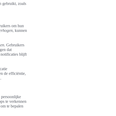
 gebruikt, zoals
ruikers om hun
verhogen
, kunnen
ken
. Gebruikers
rgen dat
tificaties blijft
atie
n de efficiëntie,
.
 persoonlijke
apps te verkennen
n om te bepalen