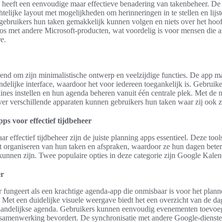
heeft een eenvoudige maar effectieve benadering van takenbeheer. De
htelijke layout met mogelijkheden om herinneringen in te stellen en lijs
 gebruikers hun taken gemakkelijk kunnen volgen en niets over het hoof
oos met andere Microsoft-producten, wat voordelig is voor mensen die 
e.
end om zijn minimalistische ontwerp en veelzijdige functies. De app m
ndelijke interface, waardoor het voor iedereen toegankelijk is. Gebruik
ines instellen en hun agenda beheren vanuit één centrale plek. Met de m
ver verschillende apparaten kunnen gebruikers hun taken waar zij ook z
ps voor effectief tijdbeheer
aar effectief tijdbeheer zijn de juiste planning apps essentieel. Deze too
et organiseren van hun taken en afspraken, waardoor ze hun dagen bete
kunnen zijn. Twee populaire opties in deze categorie zijn Google Kalen
er
fungeert als een krachtige agenda-app die onmisbaar is voor het plan
Met een duidelijke visuele weergave biedt het een overzicht van de dag
aandelijkse agenda. Gebruikers kunnen eenvoudig evenementen toevoe
 samenwerking bevordert. De synchronisatie met andere Google-dienste