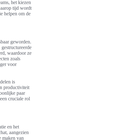
eams, het kiezen
aarop tijd wordt
die helpen om de
isbaar geworden.
 gestructureerde
erd, waardoor ze
ecten zoals
ger voor
delen is
n productiviteit
oonlijke paar
een cruciale rol
tie en het
hat, aangezien
te maken van