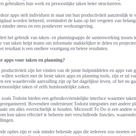
en gebruikers hun werk en persoonlijke taken beter structureren.
deze apps stelt individuen in staat om hun productiviteit aanzienlijk te
gitaal worden beheerd, vermindert de kans op het vergeten van belangr
an minder stress en een positievere werkomgeving.
dert het gebruik van taken- en planningsapps de samenwerking tussen 
e
van taken helpt teams om informatie makkelijker te delen en projecte
t resultaat is een snellere voortgang en betere resultaten.
te apps voor taken en planning?
 productiviteit zijn het vinden van de juiste hulpmiddelen en apps van g
 willen werken met de beste taken apps en planning tools, zijn er tal v
 een waardevolle aanvulling zijn op het dagelijkse leven, of het nu g
ersoonlijke taken of zelfs huishoudelijke zaken.
 zoals Todoist bieden een gebruiksvriendelijke interface waarmee take
organiseerd. Bovendien ondersteunt Todoist integraties met andere pl
akt om alles overzichtelijk te houden. Microsoft To Do is een andere o
 om hun taken effectief te beheren met verschillende functies, waaronde
llingen.
nde opties zijn er ook minder bekende apps die iedereen zou moeten o