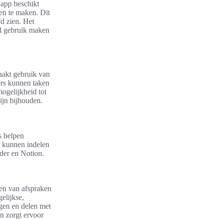
 app beschikt
ten te maken. Dit
d zien. Het
al gebruik maken
aakt gebruik van
ers kunnen taken
ogelijkheid tot
ijn bijhouden.
ls helpen
r kunnen indelen
der en Notion.
nen van afspraken
elijkse,
gen en delen met
n zorgt ervoor