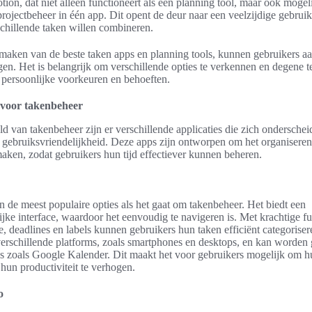
tion, dat niet alleen functioneert als een planning tool, maar ook mogel
 projectbeheer in één app. Dit opent de deur naar een veelzijdige gebrui
chillende taken willen combineren.
maken van de beste taken apps en planning tools, kunnen gebruikers aa
gen. Het is belangrijk om verschillende opties te verkennen en degene t
ij persoonlijke voorkeuren en behoeften.
 voor takenbeheer
ld van takenbeheer zijn er verschillende applicaties die zich ondersche
en gebruiksvriendelijkheid. Deze apps zijn ontworpen om het organisere
aken, zodat gebruikers hun tijd effectiever kunnen beheren.
n de meest populaire opties als het gaat om takenbeheer. Het biedt een
ijke interface, waardoor het eenvoudig te navigeren is. Met krachtige fu
e, deadlines en labels kunnen gebruikers hun taken efficiënt categorise
erschillende platforms, zoals smartphones en desktops, en kan worden 
es zoals Google Kalender. Dit maakt het voor gebruikers mogelijk om 
 hun productiviteit te verhogen.
o