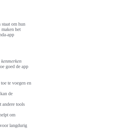
in staat om hun
n maken het
enda-app
e
kenmerken
oe goed de app
 toe te voegen en
 kan de
t andere tools
 helpt om
 voor langdurig