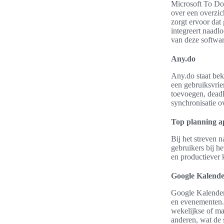
Microsoft To Do 
over een overzic
zorgt ervoor dat
integreert naadl
van deze softwar
Any.do
Any.do staat bek
een gebruiksvrie
toevoegen, deadl
synchronisatie o
Top planning ap
Bij het streven n
gebruikers bij h
en productiever 
Google Kalend
Google Kalender 
en evenementen. 
wekelijkse of m
anderen, wat de