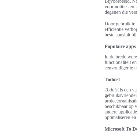
Bijvoorbeeld, No
voor notities en
degenen die vers
Door gebruik te 
efficiëntie verho
beste aansluit b
Populaire apps
In de brede were
functionaliteit 
eenvoudiger te m
Todoist
Todoist
is een va
gebruiksvriendel
projectorganisati
beschikbaar op v
andere applicati
optimaliseren en
Microsoft To D