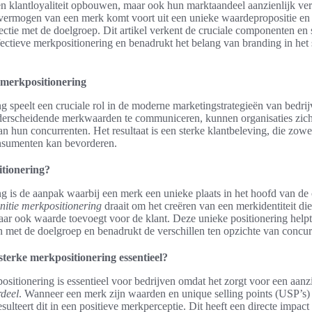
en klantloyaliteit opbouwen, maar ook hun marktaandeel aanzienlijk ve
vermogen van een merk komt voort uit een unieke waardepropositie en
ctie met de doelgroep. Dit artikel verkent de cruciale componenten en s
fectieve merkpositionering en benadrukt het belang van branding in het
 merkpositionering
g speelt een cruciale rol in de moderne marketingstrategieën van bedri
derscheidende merkwaarden te communiceren, kunnen organisaties zich 
n hun concurrenten. Het resultaat is een sterke klantbeleving, die zowe
onsumenten kan bevorderen.
itionering?
g is de aanpak waarbij een merk een unieke plaats in het hoofd van d
initie merkpositionering
draait om het creëren van een merkidentiteit die
aar ook waarde toevoegt voor de klant. Deze unieke positionering helpt 
 met de doelgroep en benadrukt de verschillen ten opzichte van concu
terke merkpositionering essentieel?
ositionering is essentieel voor bedrijven omdat het zorgt voor een aanzi
rdeel
. Wanneer een merk zijn waarden en unique selling points (USP’s)
ulteert dit in een positieve merkperceptie. Dit heeft een directe impact