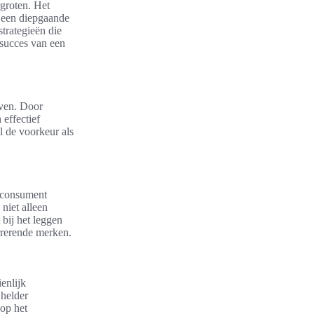
rgroten. Het
 een diepgaande
trategieën die
 succes van een
jven. Door
effectief
l de voorkeur als
e consument
 niet alleen
bij het leggen
rrerende merken.
enlijk
 helder
 op het