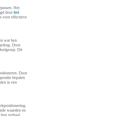
epassen. Het
olgd door
het
s voor effectieve
 en wat hen
gedrag. Door
doelgroep. Dit
ositioneren. Door
positie bepalen
iden in een
erkpositionering.
gende waarden en
 hun verhaal