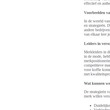
effectief en aut
Voorbeelden va
In de wereld van
en strategieën. 
andere bedrijven
van elkaar leer 
Leiders in vers
Merkleiders in d
in de mode, hebb
merkpositionerin
competitieve mar
voor koffie kom
met kwaliteitspr
Wat kunnen we 
De strategieën v
merk willen vers
Duidelijke
Verbindin