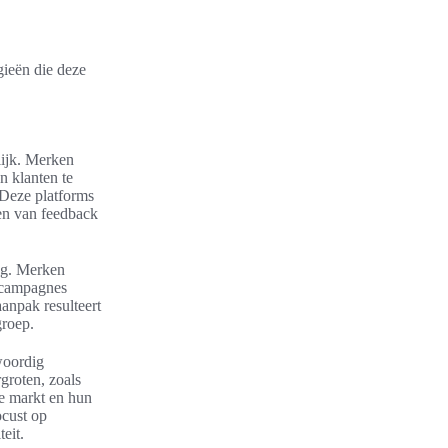
gieën die deze
lijk. Merken
n klanten te
 Deze platforms
gen van feedback
ing. Merken
 campagnes
anpak resulteert
groep.
woordig
groten, zoals
e markt en hun
ocust op
eit.