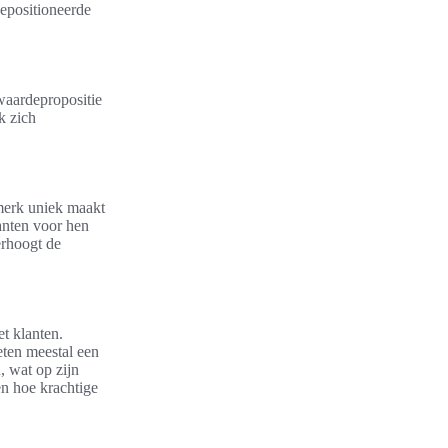
epositioneerde
waardepropositie
k zich
merk uniek maakt
anten voor hen
erhoogt de
et klanten.
ten meestal een
, wat op zijn
en hoe krachtige