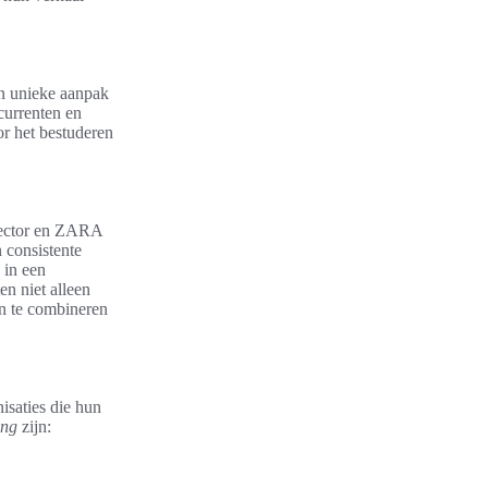
un unieke aanpak
currenten en
or het bestuderen
esector en ZARA
 consistente
 in een
en niet alleen
n te combineren
isaties die hun
ing
zijn: