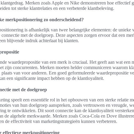
klantgedrag. Merken zoals Apple en Nike demonstreren hoe effectief g
iden tot sterke klantrelaties en een verbeterde klantbeleving.
ke merkpositionering zo onderscheidend?
ositionering is afhankelijk van twee belangrijke elementen: de unieke 
 connectie met de doelgroep. Deze aspecten zorgen ervoor dat een mer
en blijvende indruk achterlaat bij klanten.
ropositie
de waardepropositie van een merk is cruciaal. Het geeft aan wat een 
 met zijn concurrenten. Merken moeten helder communiceren waarom kl
 plaats van voor anderen. Een goed geformuleerde waardepropositie v
n een significante impact hebben op de klantloyaliteit.
nectie met de doelgroep
ting speelt een essentiële rol in het opbouwen van een sterke relatie m
moties van hun doelgroep aanspreken, zoals vertrouwen en vreugde, we
ng te ontwikkelen. Dit soort connectie kan de klantloyaliteit versterken
aan de algehele merkwaarde. Merken zoals Coca-Cola en Dove illustrer
n de effectiviteit van marketingstrategieën kunnen verbeteren.
r effectieve merkpositionering