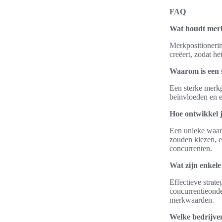
FAQ
Wat houdt merk
Merkpositionerin
creëert, zodat h
Waarom is een s
Een sterke merkp
beïnvloeden en ee
Hoe ontwikkel 
Een unieke waar
zouden kiezen, e
concurrenten.
Wat zijn enkele
Effectieve strat
concurrentieonde
merkwaarden.
Welke bedrijven