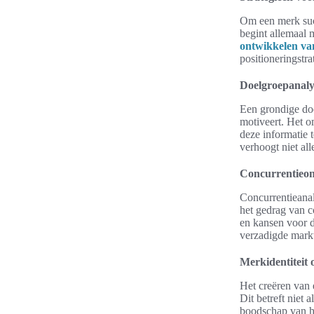
Om een merk succ
begint allemaal 
ontwikkelen van
positioneringstra
Doelgroepanaly
Een grondige doe
motiveert. Het 
deze informatie 
verhoogt niet all
Concurrentieond
Concurrentieanal
het gedrag van 
en kansen voor di
verzadigde mark
Merkidentiteit
Het creëren van 
Dit betreft niet
boodschap van he