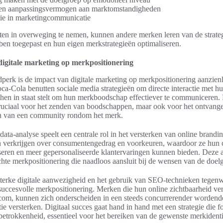
 en aanpassingsvermogen aan marktomstandigheden
tie in marketingcommunicatie
en in overweging te nemen, kunnen andere merken leren van de strate
ben toegepast en hun eigen merkstrategieën optimaliseren.
igitale marketing op merkpositionering
ijdperk is de impact van digitale marketing op merkpositionering aanzien
ca-Cola benutten sociale media strategieën om directe interactie met hu
hen in staat stelt om hun merkboodschap effectiever te communiceren.
 cruciaal voor het zenden van boodschappen, maar ook voor het ontvan
 van een community rondom het merk.
data-analyse speelt een centrale rol in het versterken van online brand
n verkrijgen over consumentengedrag en voorkeuren, waardoor ze hun
eren en meer gepersonaliseerde klantervaringen kunnen bieden. Deze a
chte merkpositionering die naadloos aansluit bij de wensen van de doel
sterke digitale aanwezigheid en het gebruik van SEO-technieken tegen
uccesvolle merkpositionering. Merken die hun online zichtbaarheid ver
com, kunnen zich onderscheiden in een steeds concurrerender wordend
ie versterken. Digitaal succes gaat hand in hand met een strategie die f
 betrokkenheid, essentieel voor het bereiken van de gewenste merkidentit