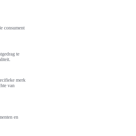
 de consument
ntgedrag te
iteit.
ecifieke merk
chte van
ementen en