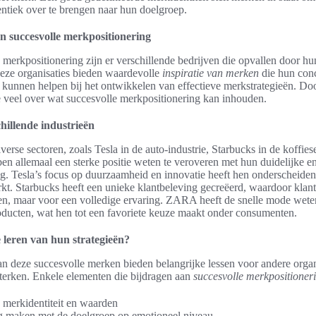
hentiek over te brengen naar hun doelgroep.
n succesvolle merkpositionering
 merkpositionering zijn er verschillende bedrijven die opvallen door h
Deze organisaties bieden waardevolle
inspiratie van merken
die hun con
 kunnen helpen bij het ontwikkelen van effectieve merkstrategieën. Do
je veel over wat succesvolle merkpositionering kan inhouden.
chillende industrieën
iverse sectoren, zoals Tesla in de auto-industrie, Starbucks in de koffi
en allemaal een sterke positie weten te veroveren met hun duidelijke en
g. Tesla’s focus op duurzaamheid en innovatie heeft hen onderscheiden
kt. Starbucks heeft een unieke klantbeleving gecreëerd, waardoor klant
en, maar voor een volledige ervaring. ZARA heeft de snelle mode wete
oducten, wat hen tot een favoriete keuze maakt onder consumenten.
leren van hun strategieën?
an deze succesvolle merken bieden belangrijke lessen voor andere organ
terken. Enkele elementen die bijdragen aan
succesvolle merkpositioner
 merkidentiteit en waarden
g maken met de doelgroep op emotioneel niveau