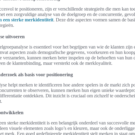
esvol te positioneren, zijn er verschillende strategieën die men kan to
met een zorgvuldige analyse van de doelgroep en de concurrentie, gev
 een sterke merkidentiteit
. Deze drie aspecten vormen samen de basi
tegieën.
se uitvoeren
lgroepanalyse is essentieel voor het begrijpen van wie de klanten zijn
omvat aspecten zoals demografische gegevens, voorkeuren en hun koop
te verzamelen, kunnen merken beter inspelen op de behoeften van hun 
een de klantenbinding, maar versterkt ook de merkloyaliteit.
erzoek als basis voor positionering
yse helpt merken te identificeren hoe andere spelers in de markt zich p
concurrenten te observeren, kunnen merken hun eigen unieke waardepro
fferentiatie ontdekken. Dit inzicht is cruciaal om zichzelf te ondersche
t.
 ontwikkelen
een sterke merkidentiteit is een belangrijk onderdeel van succesvolle m
 alleen visuele elementen zoals logo’s en kleuren, maar ook de onderlig
t merk. Een goed gedefinieerde merkidentiteit stelt merken in staat om