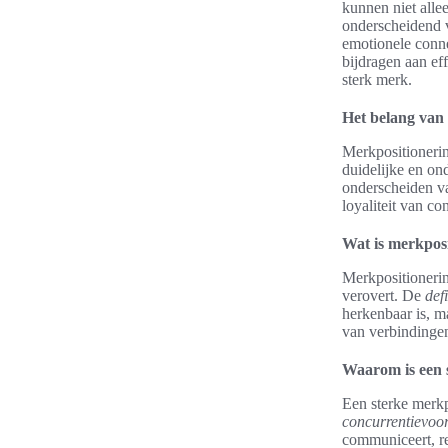
kunnen niet alle
onderscheidend 
emotionele conne
bijdragen aan ef
sterk merk.
Het belang van
Merkpositionerin
duidelijke en on
onderscheiden va
loyaliteit van c
Wat is merkpos
Merkpositionerin
verovert. De
def
herkenbaar is, m
van verbindingen
Waarom is een s
Een sterke merkp
concurrentievoo
communiceert, res