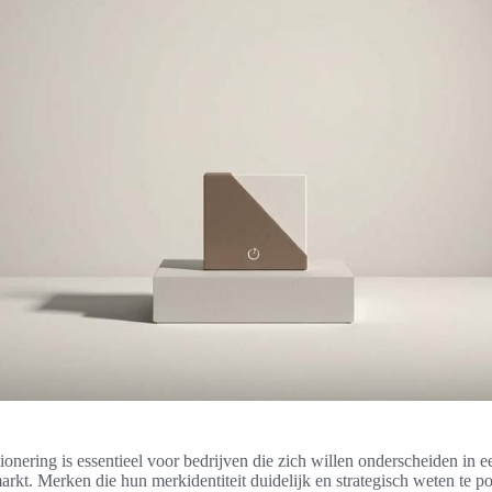
ionering is essentieel voor bedrijven die zich willen onderscheiden in e
arkt. Merken die hun merkidentiteit duidelijk en strategisch weten te po