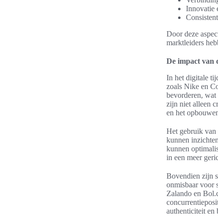
Innovatie
Consisten
Door deze aspect
marktleiders heb
De impact van d
In het digitale t
zoals Nike en Co
bevorderen, wat 
zijn niet alleen
en het opbouwen
Het gebruik van 
kunnen inzichte
kunnen optimalis
in een meer geri
Bovendien zijn 
onmisbaar voor s
Zalando en Bol.
concurrentieposit
authenticiteit en