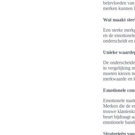
beïnvloeden van 
merken kunnen le
Wat maakt ster
Een sterke merkp
en de emotionele
onderscheidt en e
Unieke waardep
De onderscheiden
in vergelijking
moeten kiezen in
merkwaarde en ka
Emotionele con
Emotionele marke
Merken die de e
trouwe klantenkri
beurt bijdraagt 
emotionele bande
Strategieën voo