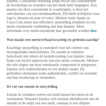
klanten. Consistente branding zorgt ervoor dat consumenten
de boodschap en waarden van het merk beter begrijpen. Een
manier om deze consistentie te waarborgen, is door het
ontwikkelen van een merkhandboek. Dit biedt richtlijnen voor
logo’s, kleuren en tone of voice. Merken zoals Apple en
Coca-Cola tonen hoe effectieve storytelling resulteert in een
sterke emotionele verbinding met hun klanten. Meer
informatie over merkconsistentie kan gevonden worden
hier
.
Wat maakt een merkverhaal krachtig en gedenkwaardig?
Krachtige storytelling is essentieel voor het creëren van
onvergetelijke merkverhalen. De emotie in verhalen
beïnvloedt niet alleen de besluitvorming van klanten, maar
helpt ook bij het opbouwen van een sterke connectie. Merken
die erin slagen om deze emotionele component te integreren,
kunnen zich onderscheiden in een drukke markt. Zij
gebruiken elementen zoals authenticiteit, conflict en resolutie
om hun boodschap te versterken.
De rol van emotie in storytelling
Emotie in verhalen creëert een band tussen het merk en de
consument. Wanneer klanten zich kunnen identificeren met de
situatie of de strijd van een merk, ontstaat er een diepere