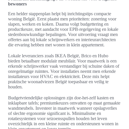
bewoners
Een helder stappenplan helpt bij inrichtingstips compacte
woning België. Eerst plaatst men prioriteiten: zonering voor
slapen, werken en koken. Daarna volgt budgettering en
productkeuze, met aandacht voor EPB-regelgeving en lokale
stedenbouwkundige bepalingen. Voor uitvoering vraagt men
offertes aan bij lokale schrijnwerkers en interieurarchitecten
die ervaring hebben met wonen in klein appartement.
Lokale leveranciers zoals IKEA België, Brico en Hubo
bieden betaalbare modulair meubilair. Voor maatwerk is een
erkende schrijnwerker vaak verstandiger bij schuine daken of
onregelmatige ruimtes. Voor installaties neemt men erkende
installateurs voor HVAC en elektriciteit. Deze mix helpt
praktische woonadviezen België toepasbaar en veilig te
houden.
Budgetvriendelijke oplossingen zijn doe-het-zelf kasten en
inklapbare tafels; premiumkeuzes omvatten op maat gemaakte
wandmeubels. Investeer in maatwerk wanneer opslagverlies
of slechte ergonomie significant is. Minimalisme en
rotatiesystemen voor seizoensspullen houden het leven
overzichtelijk in een kleine ruimte en ondersteunen wonen in
klein appartement op lange termijn.