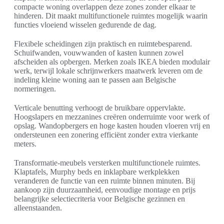
compacte woning overlappen deze zones zonder elkaar te
hinderen. Dit maakt multifunctionele ruimtes mogelijk waarin
functies vloeiend wisselen gedurende de dag.
Flexibele scheidingen zijn praktisch en ruimtebesparend.
Schuifwanden, vouwwanden of kasten kunnen zowel
afscheiden als opbergen. Merken zoals IKEA bieden modulair
werk, terwijl lokale schrijnwerkers maatwerk leveren om de
indeling kleine woning aan te passen aan Belgische
normeringen.
Verticale benutting verhoogt de bruikbare oppervlakte.
Hoogslapers en mezzanines creëren onderruimte voor werk of
opslag. Wandopbergers en hoge kasten houden vloeren vrij en
ondersteunen een zonering efficiënt zonder extra vierkante
meters.
Transformatie-meubels versterken multifunctionele ruimtes.
Klaptafels, Murphy beds en inklapbare werkplekken
veranderen de functie van een ruimte binnen minuten. Bij
aankoop zijn duurzaamheid, eenvoudige montage en prijs
belangrijke selectiecriteria voor Belgische gezinnen en
alleenstaanden.