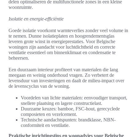
delen optimaliseren de multifunctionele zones in een kleine
woonruimte.
Isolatie en energie-efficiëntie
Goede isolatie voorkomt warmteverlies zonder veel volume in
te nemen. Dunne isolatieplaten en hoogrendementsglas
leveren grote winst in energieprestaties. Voor Belgische
woningen zijn aandacht voor luchtdichtheid en correcte
ventilatie essentieel om binnenklimaat en condensatie te
beheersen.
Een duurzaam interieur profiteert van materialen die lang
meegaan en weinig onderhoud vragen. Zo verbetert de
levensduur van investeringen en daalt de milieu-impact over
de levenscyclus van de woning.
Voordelen van lichte materialen: eenvoudiger transport,
snellere plaatsing en lagere constructielast.
Duurzame keuzes: bamboe, FSC-hout, gerecyclede
composieten en vezelcement.
Technische aandachtspunten: brandklasse, NBN-
conformiteit en ventilatie.
Praktische inrichtingstips en woonadvies voor Belgische