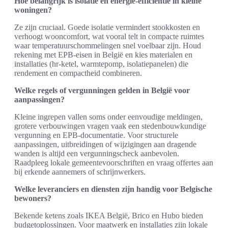
Hoe belangrijk is isolatie en energie-efficiëntie in kleine
woningen?
Ze zijn cruciaal. Goede isolatie vermindert stookkosten en
verhoogt wooncomfort, wat vooral telt in compacte ruimtes
waar temperatuurschommelingen snel voelbaar zijn. Houd
rekening met EPB-eisen in België en kies materialen en
installaties (hr-ketel, warmtepomp, isolatiepanelen) die
rendement en compactheid combineren.
Welke regels of vergunningen gelden in België voor
aanpassingen?
Kleine ingrepen vallen soms onder eenvoudige meldingen,
grotere verbouwingen vragen vaak een stedenbouwkundige
vergunning en EPB-documentatie. Voor structurele
aanpassingen, uitbreidingen of wijzigingen aan dragende
wanden is altijd een vergunningscheck aanbevolen.
Raadpleeg lokale gemeentevoorschriften en vraag offertes aan
bij erkende aannemers of schrijnwerkers.
Welke leveranciers en diensten zijn handig voor Belgische
bewoners?
Bekende ketens zoals IKEA België, Brico en Hubo bieden
budgetoplossingen. Voor maatwerk en installaties zijn lokale