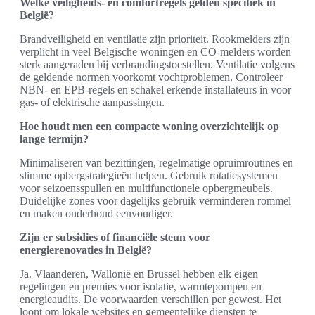
Welke veiligheids- en comfortregels gelden specifiek in
België?
Brandveiligheid en ventilatie zijn prioriteit. Rookmelders zijn
verplicht in veel Belgische woningen en CO-melders worden
sterk aangeraden bij verbrandingstoestellen. Ventilatie volgens
de geldende normen voorkomt vochtproblemen. Controleer
NBN- en EPB-regels en schakel erkende installateurs in voor
gas- of elektrische aanpassingen.
Hoe houdt men een compacte woning overzichtelijk op
lange termijn?
Minimaliseren van bezittingen, regelmatige opruimroutines en
slimme opbergstrategieën helpen. Gebruik rotatiesystemen
voor seizoensspullen en multifunctionele opbergmeubels.
Duidelijke zones voor dagelijks gebruik verminderen rommel
en maken onderhoud eenvoudiger.
Zijn er subsidies of financiële steun voor
energierenovaties in België?
Ja. Vlaanderen, Wallonië en Brussel hebben elk eigen
regelingen en premies voor isolatie, warmtepompen en
energieaudits. De voorwaarden verschillen per gewest. Het
loont om lokale websites en gemeentelijke diensten te