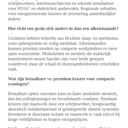
schrijnwerkers, interieurarchitecten en erkende installateurs
voor HVAC en elektriciteit aanbevolen. Regionale subsidies
voor energierenovatie kunnen de investering aantrekkelijker
maken.
Hoe richt een gezin zich anders in dan een alleenstaande?
Gezinnen hebben behoefte aan flexibele slaap- en speelzones,
extra opbergruimte en veilig meubilair. Alleenstaanden
kunnen prioritair inzetten op compacte werkplekken en meer
open woonruimte. Modulariteit en meubels die makkelijk
transformeren tussen functies zijn voor beide groepen
waardevol, maar de schaal en duurzaamheidseisen verschillen
vaak.
Wat zijn betaalbare vs. premium keuzes voor compacte
woningen?
Betaalbare opties omvatten kant-en-klare modulaire meubels,
doe-het-zelfoplossingen en tweedehands vondsten. Premium
keuzen zijn maatwerk door een schrijnwerker, hoogwaardig
akoestisch isolatiemateriaal of geïntegreerde slimme systemen.
Investeren in duurzame isolatie en maatwerk is vaak zinvol bij
lange verblijfsduur en hogere energieprijzen.