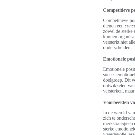
Competitieve po
Competitieve pos
dienen een
concu
zowel de sterke 
kunnen organisat
versterkt niet a
onderscheiden.
Emotionele posit
Emotionele posi
succes emotionel
doelgroep. Dit v
ontwikkelen van
versterken, maa
Voorbeelden van
In de wereld van
zich te ondersc
merkstrategieën 
sterke emotionel
waardevolle less