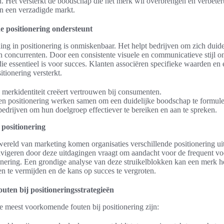
Het versterkt de boodschap die het merk wil overbrengen en verbeter
n een verzadigde markt.
e positionering ondersteunt
ing in positionering is onmiskenbaar. Het helpt bedrijven om zich duidel
an concurrenten. Door een consistente visuele en communicatieve stijl on
ie essentieel is voor succes. Klanten associëren specifieke waarden en
tionering versterkt.
 merkidentiteit creëert vertrouwen bij consumenten.
en positionering werken samen om een duidelijke boodschap te formule
bedrijven om hun doelgroep effectiever te bereiken en aan te spreken.
 positionering
ereld van marketing komen organisaties verschillende positionering ui
avigeren door deze uitdagingen vraagt om aandacht voor de frequent 
ionering. Een grondige analyse van deze struikelblokken kan een merk 
ten te vermijden en de kans op succes te vergroten.
uten bij positioneringsstrategieën
e meest voorkomende fouten bij positionering zijn: