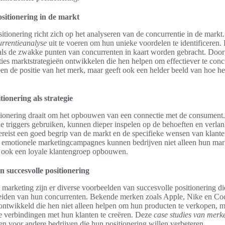
sitionering in de markt
itionering richt zich op het analyseren van de concurrentie in de markt
rrentieanalyse
uit te voeren om hun unieke voordelen te identificeren. 
als de zwakke punten van concurrenten in kaart worden gebracht. Door
ies marktstrategieën ontwikkelen die hen helpen om effectiever te conc
lleen de positie van het merk, maar geeft ook een helder beeld van hoe h
ionering als strategie
tionering draait om het opbouwen van een connectie met de consument
e triggers gebruiken, kunnen dieper inspelen op de behoeften en verla
ereist een goed begrip van de markt en de specifieke wensen van klant
 emotionele marketingcampagnes kunnen bedrijven niet alleen hun mark
r ook een loyale klantengroep opbouwen.
 succesvolle positionering
 marketing zijn er diverse voorbeelden van succesvolle positionering d
heiden van hun concurrenten. Bekende merken zoals Apple, Nike en C
ontwikkeld die hen niet alleen helpen om hun producten te verkopen, 
e verbindingen met hun klanten te creëren. Deze
case studies van merk
en voor andere bedrijven die hun positionering willen verbeteren.