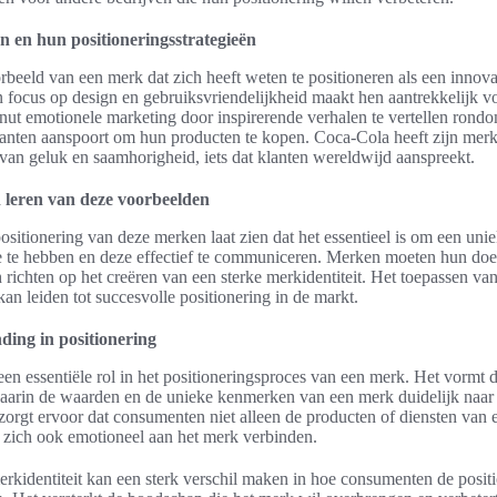
 en hun positioneringsstrategieën
rbeeld van een merk dat zich heeft weten te positioneren als een innova
 focus op design en gebruiksvriendelijkheid maakt hen aantrekkelijk v
nut emotionele marketing door inspirerende verhalen te vertellen rondo
klanten aanspoort om hun producten te kopen. Coca-Cola heeft zijn mer
van geluk en saamhorigheid, iets dat klanten wereldwijd aanspreekt.
leren van deze voorbeelden
ositionering van deze merken laat zien dat het essentieel is om een uni
e te hebben en deze effectief te communiceren. Merken moeten hun do
h richten op het creëren van een sterke merkidentiteit. Het toepassen v
an leiden tot succesvolle positionering in de markt.
ding in positionering
een essentiële rol in het positioneringsproces van een merk. Het vormt 
waarin de waarden en de unieke kenmerken van een merk duidelijk naa
zorgt ervoor dat consumenten niet alleen de producten of diensten van
 zich ook emotioneel aan het merk verbinden.
erkidentiteit kan een sterk verschil maken in hoe consumenten de posit