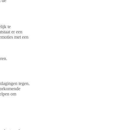
t de
ijk te
tstaat er een
 emoties met een
ren.
tdagingen tegen.
voorkomende
helpen om