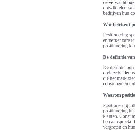
de verwachtingen
ontwikkelen van 
bedrijven hun co
Wat betekent po
Positionering sp
en herkenbare id
positionering ku
De definitie van
De definitie pos
onderscheiden v
die het merk bie
consumenten duid
Waarom position
Positionering ui
positionering he
klanten. Consume
hen aanspreekt. 
vergroten en hun