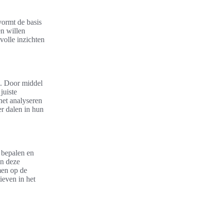
vormt de basis
en willen
volle inzichten
n. Door middel
juiste
het analyseren
r dalen in hun
 bepalen en
en deze
men op de
ieven in het