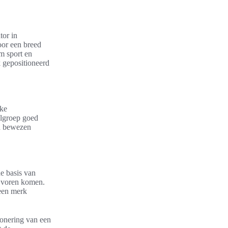
tor in
oor een breed
m sport en
k gepositioneerd
eke
elgroep goed
an bewezen
de basis van
r voren komen.
 een merk
ionering van een