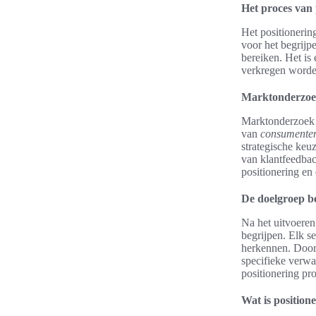
Het proces van 
Het positionerin
voor het begrijp
bereiken. Het is
verkregen worde
Marktonderzoek 
Marktonderzoek b
van
consumente
strategische keu
van klantfeedbac
positionering en
De doelgroep b
Na het uitvoere
begrijpen. Elk s
herkennen. Door
specifieke verwa
positionering pro
Wat is position