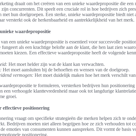
rketing draait om het creëren van een unieke waardepropositie die een
zijn concurrenten. Dit speelt een cruciale rol in hoe bedrijven zich pre
n met hun doelgroepen. Een sterke, unieke waardepropositie biedt niet 
aar versterkt ook de herkenbaarheid en aantrekkelijkheid van het merk.
 unieke waardepropositie
van een unieke waardepropositie is essentieel voor succesvolle positio
fungeert als een krachtige belofte aan de klant, die hen laat zien waaro
moeten kiezen. Een effectieve waardepropositie heeft de volgende ken
eid:
Het moet helder zijn wat de klant kan verwachten.
:
Het moet aansluiten bij de behoeften en wensen van de doelgroep.
idend vermogen:
Het moet duidelijk maken hoe het merk verschilt van
waardepropositie te formuleren, versterken bedrijven hun positionering 
leen een verhoogde klanttevredenheid maar ook tot langdurige klantrelatie
me groei.
 effectieve positionering
ionering vraagt om specifieke strategieën die merken helpen zich te ond
kt. Bedrijven moeten niet alleen begrijpen hoe ze zich verhouden tot c
 de emoties van consumenten kunnen aanspreken. Dit vormt de basis v
 emotionele positionering.