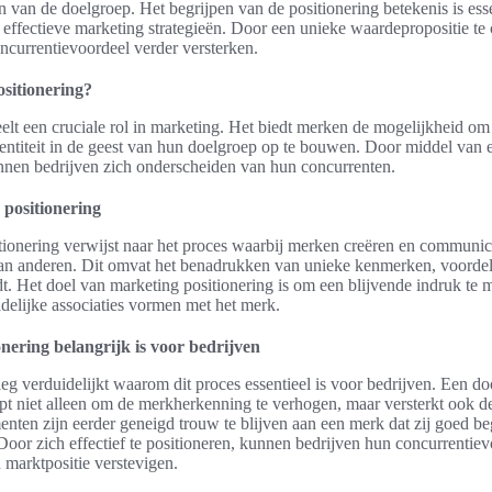
 van de doelgroep. Het begrijpen van de positionering betekenis is esse
effectieve marketing strategieën. Door een unieke waardepropositie te
ncurrentievoordeel verder versterken.
sitionering?
eelt een cruciale rol in marketing. Het biedt merken de mogelijkheid om
entiteit in de geest van hun doelgroep op te bouwen. Door middel van e
nnen bedrijven zich onderscheiden van hun concurrenten.
 positionering
itionering verwijst naar het proces waarbij merken creëren en communic
an anderen. Dit omvat het benadrukken van unieke kenmerken, voorde
dt. Het doel van marketing positionering is om een blijvende indruk te 
elijke associaties vormen met het merk.
ering belangrijk is voor bedrijven
tleg verduidelijkt waarom dit proces essentieel is voor bedrijven. Een d
lpt niet alleen om de merkherkenning te verhogen, maar versterkt ook de 
nten zijn eerder geneigd trouw te blijven aan een merk dat zij goed be
Door zich effectief te positioneren, kunnen bedrijven hun concurrentie
 marktpositie verstevigen.