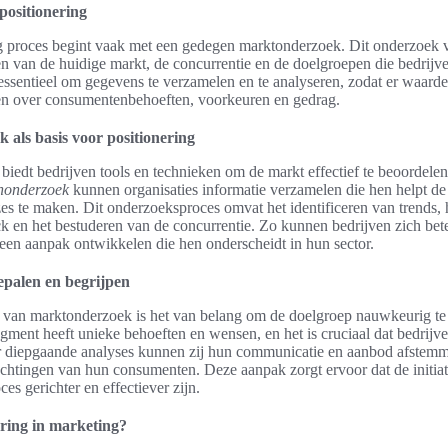
positionering
g proces begint vaak met een gedegen marktonderzoek. Dit onderzoek 
en van de huidige markt, de concurrentie en de doelgroepen die bedrijv
 essentieel om gegevens te verzamelen en te analyseren, zodat er waarde
n over consumentenbehoeften, voorkeuren en gedrag.
als basis voor positionering
iedt bedrijven tools en technieken om de markt effectief te beoordele
nonderzoek
kunnen organisaties informatie verzamelen die hen helpt de 
zes te maken. Dit onderzoeksproces omvat het identificeren van trends, 
k en het bestuderen van de concurrentie. Zo kunnen bedrijven zich bete
 een aanpak ontwikkelen die hen onderscheidt in hun sector.
epalen en begrijpen
n van marktonderzoek is het van belang om de doelgroep nauwkeurig te
egment heeft unieke behoeften en wensen, en het is cruciaal dat bedrijv
 diepgaande analyses kunnen zij hun communicatie en aanbod afstem
chtingen van hun consumenten. Deze aanpak zorgt ervoor dat de initiat
ces gerichter en effectiever zijn.
ering in marketing?