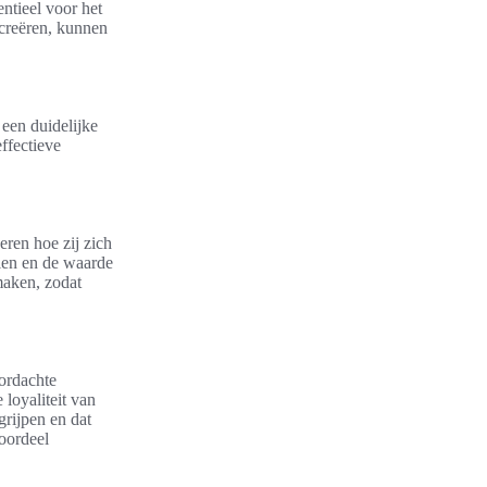
ntieel voor het
 creëren, kunnen
 een duidelijke
ffectieve
eren hoe zij zich
len en de waarde
maken, zodat
oordachte
loyaliteit van
grijpen en dat
voordeel