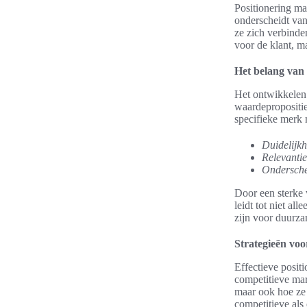
Positionering ma
onderscheidt van 
ze zich verbinde
voor de klant, m
Het belang van
Het ontwikkelen 
waardepropositie 
specifieke merk 
Duidelijkh
Relevantie
Ondersche
Door een sterke 
leidt tot niet al
zijn voor duurza
Strategieën voor
Effectieve posit
competitieve mar
maar ook hoe ze
competitieve als