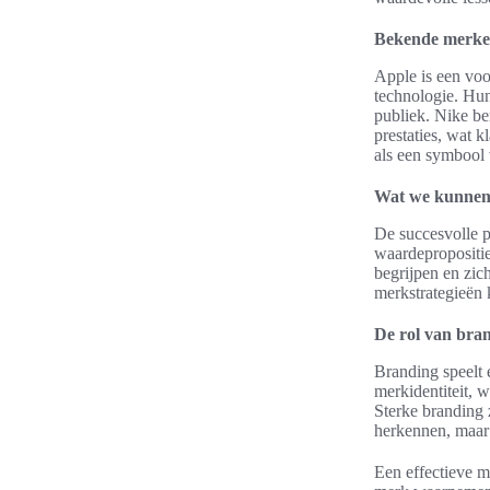
Bekende merken
Apple is een voo
technologie. Hun
publiek. Nike be
prestaties, wat 
als een symbool 
Wat we kunnen 
De succesvolle p
waardepropositi
begrijpen en zic
merkstrategieën k
De rol van bran
Branding speelt 
merkidentiteit, 
Sterke branding 
herkennen, maar
Een effectieve m