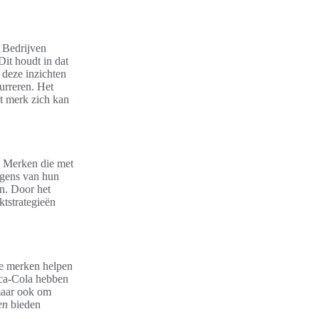
. Bedrijven
Dit houdt in dat
 deze inzichten
urreren. Het
et merk zich kan
. Merken die met
ngens van hun
en. Door het
tstrategieën
ie merken helpen
oca-Cola hebben
maar ook om
en
bieden