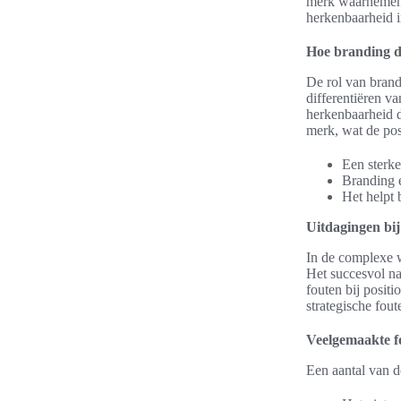
merk waarnemen. 
herkenbaarheid i
Hoe branding d
De rol van brand
differentiëren v
herkenbaarheid d
merk, wat de posi
Een sterke
Branding 
Het helpt 
Uitdagingen bij
In de complexe w
Het succesvol n
fouten bij posit
strategische fou
Veelgemaakte fo
Een aantal van d