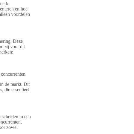
 merk
senteren en hoe
alleen voordelen
nering. Deze
m zij voor dit
merken:
 concurrenten.
in de markt. Dit
s, die essentieel
erscheiden in een
oncurrenten,
oor zowel