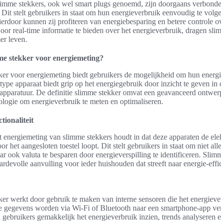
limme stekkers, ook wel smart plugs genoemd, zijn doorgaans verbond
Dit stelt gebruikers in staat om hun energieverbruik eenvoudig te volg
ierdoor kunnen zij profiteren van energiebesparing en betere controle o
oor real-time informatie te bieden over het energieverbruik, dragen sli
er leven.
me stekker voor energiemeting?
er voor energiemeting biedt gebruikers de mogelijkheid om hun energi
 type apparaat biedt grip op het energiegebruik door inzicht te geven i
apparatuur. De definitie slimme stekker omvat een geavanceerd ontwer
logie om energieverbruik te meten en optimaliseren.
tionaliteit
it energiemeting van slimme stekkers houdt in dat deze apparaten de elek
oor het aangesloten toestel loopt. Dit stelt gebruikers in staat om niet al
r ook valuta te besparen door energieverspilling te identificeren. Slimm
rdevolle aanvulling voor ieder huishouden dat streeft naar energie-effic
er werkt door gebruik te maken van interne sensoren die het energiever
e gegevens worden via Wi-Fi of Bluetooth naar een smartphone-app ve
gebruikers gemakkelijk het energieverbruik inzien, trends analyseren e