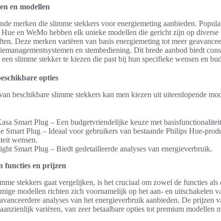
en en modellen
lende merken die slimme stekkers voor energiemeting aanbieden. Popula
 Hue en WeMo hebben elk unieke modellen die gericht zijn op diverse
ten. Deze merken variëren van basis energiemeting tot meer geavancee
iemanagementsystemen en stembediening. Dit brede aanbod biedt con
een slimme stekker te kiezen die past bij hun specifieke wensen en bud
eschikbare opties
 van beschikbare slimme stekkers kan men kiezen uit uiteenlopende mod
sa Smart Plug – Een budgetvriendelijke keuze met basisfunctionalitei
e Smart Plug – Ideaal voor gebruikers van bestaande Philips Hue-produ
iteit wensen.
ht Smart Plug – Biedt gedetailleerde analyses van energieverbruik.
n functies en prijzen
me stekkers gaat vergelijken, is het cruciaal om zowel de functies als 
mige modellen richten zich voornamelijk op het aan- en uitschakelen v
eavanceerdere analyses van het energieverbruik aanbieden. De prijzen 
aanzienlijk variëren, van zeer betaalbare opties tot premium modellen m