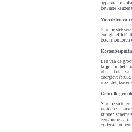
apparaten op af
bewuste keuzes t
Voordelen van 
Slimme stekkers
energie-efficiën
beter monitoren 
Kostenbesparing
Een van de groo
krijgen in het e
uitschakelen van
energieverbruik.
maandelijkse en
Gebruiksgemak 
Slimme stekkers
worden via smart
kunnen schema’s 
eenvoudig aan- o
ondersteunt hen i