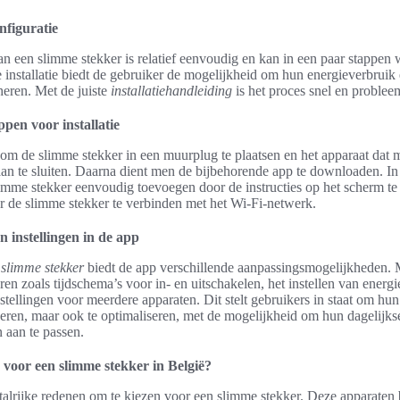
onfiguratie
van een slimme stekker is relatief eenvoudig en kan in een paar stappen
 installatie biedt de gebruiker de mogelijkheid om hun energieverbruik e
eren. Met de juiste
installatiehandleiding
is het proces snel en problee
pen voor installatie
s om de slimme stekker in een muurplug te plaatsen en het apparaat dat 
an te sluiten. Daarna dient men de bijbehorende app te downloaden. In
imme stekker eenvoudig toevoegen door de instructies op het scherm te 
 de slimme stekker te verbinden met het Wi-Fi-netwerk.
 instellingen in de app
e slimme stekker
biedt de app verschillende aanpassingsmogelijkheden.
ren zoals tijdschema’s voor in- en uitschakelen, het instellen van energi
nstellingen voor meerdere apparaten. Dit stelt gebruikers in staat om hu
eheren, maar ook te optimaliseren, met de mogelijkheid om hun dagelijks
 aan te passen.
voor een slimme stekker in België?
r talrijke redenen om te kiezen voor een slimme stekker. Deze apparaten