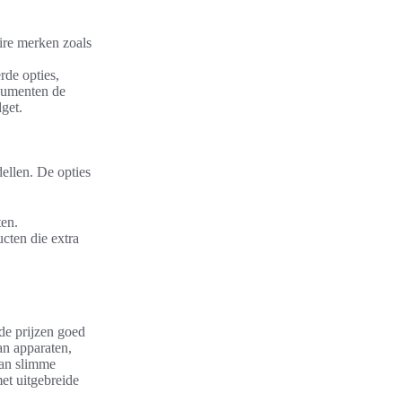
ire merken zoals
rde opties,
sumenten de
get.
ellen. De opties
ten.
cten die extra
de prijzen goed
an apparaten,
van slimme
et uitgebreide