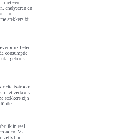
en met een
en, analyseren en
ver hun
mme stekkers bij
everbruik beter
n de consumptie
p dat gebruik
triciteitsstroom
leen het verbruik
e stekkers zijn
iëntie.
bruik in real-
rzonden. Via
n zelfs hun