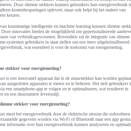
rmeren. Door slimme stekkers kunnen gebruikers hun energieverbruik in
 alleen kostenbesparingen oplevert, maar ook helpt bij het maken van
kere keuzes.
an kunstmatige intelligentie en machine learning kunnen slimme stekk
 Deze innovaties bieden de mogelijkheid om gepersonaliseerde aanbeve
basis van verbruiksgewoonten. Bovendien zal de integratie van slimme
e-systemen gebruikers in staat stellen om een meer uitgekristalliseerd i
ergieverbruik, wat essentieel is voor de toekomst van energiemeting.
me stekker voor energiemeting?
er is een innovatief apparaat dat in de muurstekker kan worden geplaa
van aangesloten apparaten te meten en te beheren. Het stelt gebruikers 
via een smartphone-app te volgen en te optimaliseren, wat resulteert in
n en een duurzamere levensstijl.
slimme stekker voor energiemeting?
er meet het energieverbruik door de elektrische stroom die erdoorheen 
erzamelde gegevens worden via Wi-Fi of Bluetooth naar een app gestu
time informatie over hun energieverbruik kunnen analyseren en optimali