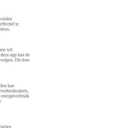
 worden
ffectief te
mloos.
men wil
 deze app kan de
volgen. Dit doet
 Men kan
everbruiksalerts,
n energieverbruik
e
 bieden