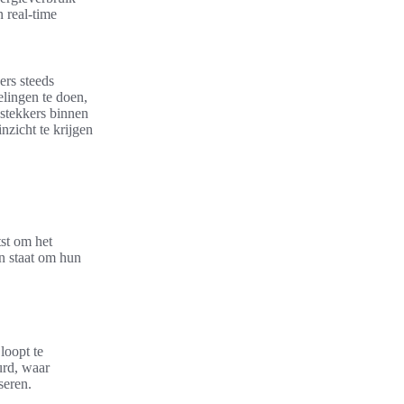
 real-time
ers steeds
lingen te doen,
 stekkers binnen
nzicht te krijgen
tst om het
in staat om hun
loopt te
urd, waar
seren.