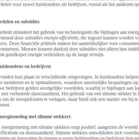
rdelen voor zowel huishoudens als bedrijven, vooral als het aankomt op
ordelen en subsidies
rheid stimuleert het gebruik van technologieën die bijdragen aan energie
rsteund door
subsidies energie-efficiëntie
, die ingezet kunnen worden v
ers. Deze financiële prikkels maken het aantrekkelijker voor consume
 omarmen. Mensen kunnen dankzij deze subsidies niet alleen hun initië
ok goedkoper energie verbruiken op de lange termijn.
huishoudens en bedrijven
vinden hun plaats in verschillende omgevingen. In huishoudens helpen
te monitoren en te optimaliseren, waardoor aanzienlijke besparingen op
oor bedrijven gelden soortgelijke voordelen, waarbij ze bijdragen aan la
n een verbeterde duurzaamheid. Het gebruik van een slimme stekker in 
en om de energiekosten te verlagen, maar biedt ook een manier om bij t
omst.
nergiemeting met slimme stekkers
energiemeting met slimme stekkers oogt positief, aangezien de wereld 
-efficiëntie en duurzaamheid. Slimme stekkers ontwikkelen zich voortdu
gieën en innovaties de manier waarop huishoudens en bedrijven hun en