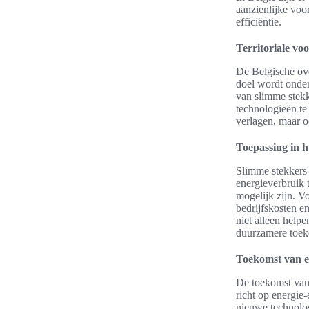
aanzienlijke voo
efficiëntie.
Territoriale vo
De Belgische ove
doel wordt onde
van slimme stekk
technologieën te
verlagen, maar o
Toepassing in 
Slimme stekkers 
energieverbruik 
mogelijk zijn. V
bedrijfskosten e
niet alleen help
duurzamere toek
Toekomst van e
De toekomst van 
richt op energie
nieuwe technolo