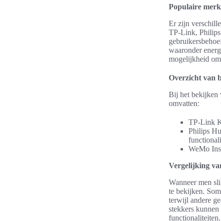
Populaire merk
Er zijn verschil
TP-Link, Philips
gebruikersbehoef
waaronder energ
mogelijkheid om 
Overzicht van b
Bij het bekijken
omvatten:
TP-Link Ka
Philips Hu
functional
WeMo Insig
Vergelijking va
Wanneer men slim
te bekijken. Som
terwijl andere g
stekkers kunnen 
functionaliteiten.