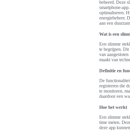
beheerd. Deze s
smartphone-app. 
optimaliseren. H
energiebeheer. D
aan een duurzam
Wat is een slim
Een slimme stekk
te begrijpen. Dit
van aangesloten 
maakt van techno
Definitie en func
De functionalite
registreren die d
te monitoren, maa
daardoor een waa
Hoe het werkt
Een slimme stekk
time meten. Dez
deze app kunnen 