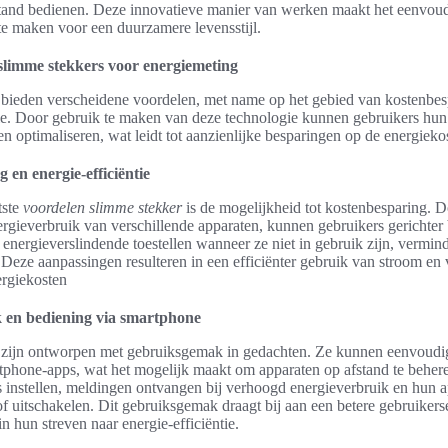
stand bedienen. Deze innovatieve manier van werken maakt het eenvou
e maken voor een duurzamere levensstijl.
slimme stekkers voor energiemeting
 bieden verscheidene voordelen, met name op het gebied van kostenbes
tie. Door gebruik te maken van deze technologie kunnen gebruikers hun
en optimaliseren, wat leidt tot aanzienlijke besparingen op de energieko
 en energie-efficiëntie
tste
voordelen slimme stekker
is de mogelijkheid tot kostenbesparing. Do
nergieverbruik van verschillende apparaten, kunnen gebruikers gerichter
 energieverslindende toestellen wanneer ze niet in gebruik zijn, vermind
 Deze aanpassingen resulteren in een efficiënter gebruik van stroom en 
ergiekosten
en bediening via smartphone
 zijn ontworpen met gebruiksgemak in gedachten. Ze kunnen eenvoudi
phone-apps, wat het mogelijk maakt om apparaten op afstand te beher
instellen, meldingen ontvangen bij verhoogd energieverbruik en hun 
f uitschakelen. Dit gebruiksgemak draagt bij aan een betere gebruikers
n hun streven naar energie-efficiëntie.