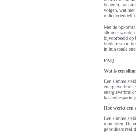
beheren, transfo
volgen, wat niet
milieuvriendelij
Met de opkomst v
slimmer worden.
bijvoorbeeld op 
bredere smart hom
in hun totale en
FAQ
Wat is een slim
Een slimme stekk
energieverbruik 
energieverbruik 
kostenbesparinge
Hoe werkt een 
Een slimme stekk
monitoren. De v
gebruikers real-