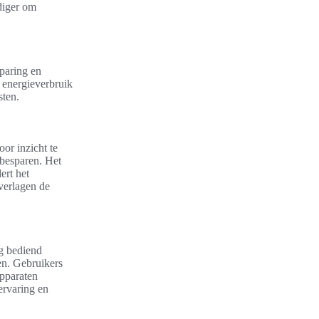
diger om
paring en
 energieverbruik
sten.
or inzicht te
 besparen. Het
ert het
verlagen de
g bediend
en. Gebruikers
apparaten
ervaring en