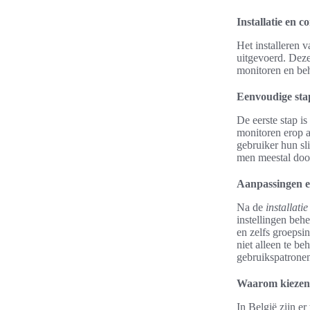
Installatie en c
Het installeren 
uitgevoerd. Deze
monitoren en beh
Eenvoudige stap
De eerste stap i
monitoren erop a
gebruiker hun sl
men meestal door
Aanpassingen en
Na de
installati
instellingen behe
en zelfs groepsi
niet alleen te b
gebruikspatronen
Waarom kiezen 
In België zijn e