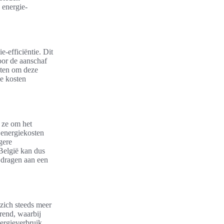
 energie-
-efficiëntie. Dit
oor de aanschaf
nten om deze
le kosten
 ze om het
 energiekosten
gere
België kan dus
e dragen aan een
zich steeds meer
rend, waarbij
ergieverbruik