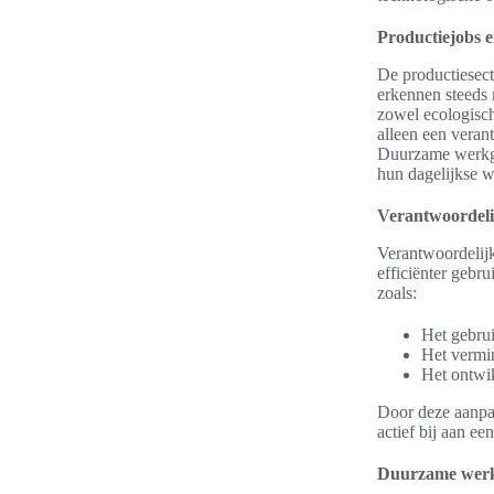
Productiejobs 
De productiesect
erkennen steeds
zowel ecologisch
alleen een veran
Duurzame werkgel
hun dagelijkse w
Verantwoordeli
Verantwoordelijk
efficiënter gebr
zoals:
Het gebrui
Het vermin
Het ontwi
Door deze aanpak
actief bij aan e
Duurzame werk