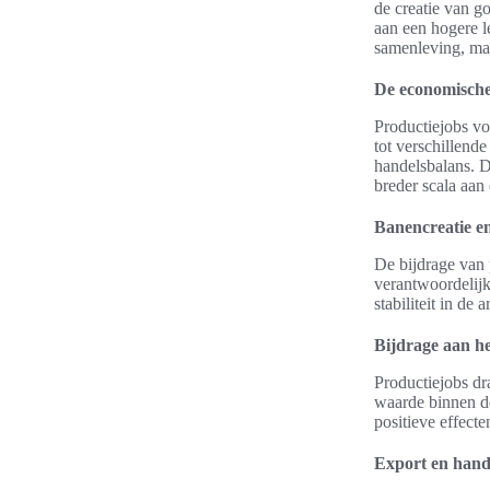
de creatie van g
aan een hogere l
samenleving, maa
De economische
Productiejobs vo
tot verschillend
handelsbalans. D
breder scala aan
Banencreatie e
De bijdrage van 
verantwoordelijk
stabiliteit in de
Bijdrage aan h
Productiejobs dr
waarde binnen d
positieve effect
Export en hand