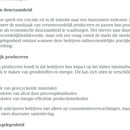
en duurzaamheid
or speelt een cruciale rol in de transitie naar een duurzamere toekomst.
 meer de noodzaak van
verantwoordelijk produceren
en passen hun pro
e als economische duurzaamheid te waarborgen. Het streven naar duur
twoordelijkheidskwestie, maar ook een vraag vanuit de markt die steeds
egenheid ontstaat wanneer deze bedrijven milieuvriendelijke practijke
erking.
jk produceren
 produceren houdt in dat bedrijven hun impact op het milieu minimalis
uik te maken van grondstoffen en energie. Dit kan zich uiten in verschil
k van gerecycleerde materialen
deren van afval door procesoptimalisaties
kkelen van energie-efficiënte productiemethoden
 anticiperen bedrijven niet alleen op consumentenverwachtingen, maar
en meer
duurzame
samenleving.
gelegenheid