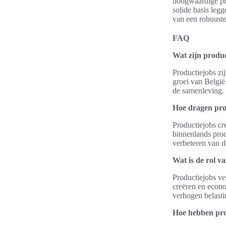
hoogwaardige pro
solide basis leg
van een robuust
FAQ
Wat zijn produc
Productiejobs zij
groei van België
de samenleving.
Hoe dragen pro
Productiejobs cr
binnenlands prod
verbeteren van d
Wat is de rol v
Productiejobs v
creëren en econo
verhogen belast
Hoe hebben prod