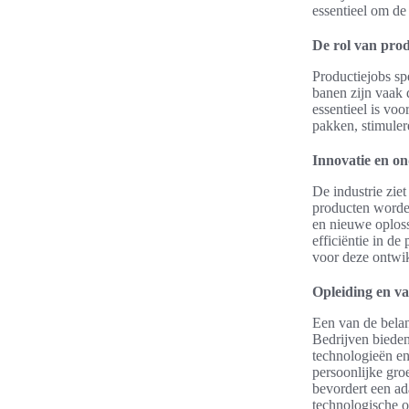
essentieel om de
De rol van prod
Productiejobs sp
banen zijn vaak
essentieel is vo
pakken, stimuler
Innovatie en o
De industrie zie
producten worden
en nieuwe oploss
efficiëntie in d
voor deze ontwi
Opleiding en v
Een van de belan
Bedrijven bieden
technologieën en
persoonlijke gro
bevordert een ada
technologische 