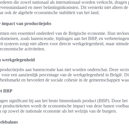
oederen die zowel nationaal als internationaal worden verkocht, dragen 
evensstandaard en meer belastinginkomsten. Dit versterkt niet alleen de
r ook de algehele economische stabiliteit van het land.
 impact van productiejobs
rmen een essentieel onderdeel van de Belgische economie. Hun invloed 
e domeinen, zoals banencreatie, bijdragen aan het BBP, en verbeteringen
it systeem zorgt niet alleen voor directe werkgelegenheid, maar stimule
 economische activiteiten.
n werkgelegenheid
productiejobs aan banencreatie kan niet worden onderschat. Deze sector
 voor een aanzienlijk percentage van de werkgelegenheid in België. Di
 arbeidsmarkt en bevordert de sociale cohesie in de gemeenschappen waar z
et BBP
agen significant bij aan het bruto binnenlands product (BBP). Door het
e productieketen wordt de economische impact van deze banen voelbaar
en op zowel de nationale economie als het welzijn van de burgers.
elsbalans