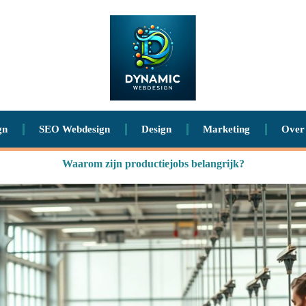
gn
SEO Webdesign
Design
Marketing
Over
Waarom zijn productiejobs belangrijk?