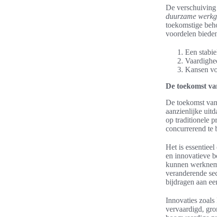
De verschuiving 
duurzame werkg
toekomstige beh
voordelen biede
Een stabi
Vaardighed
Kansen voo
De toekomst van
De toekomst van p
aanzienlijke uit
op traditionele 
concurrerend te b
Het is essentiee
en innovatieve b
kunnen werknemer
veranderende sect
bijdragen aan ee
Innovaties zoals
vervaardigd, gro