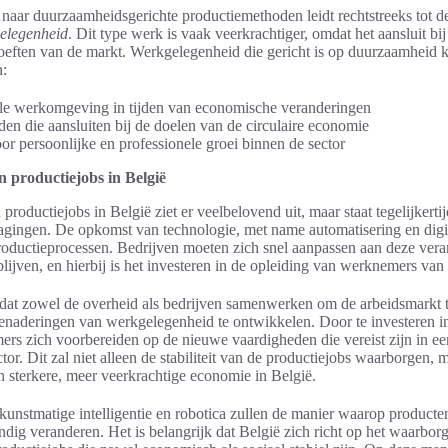
naar duurzaamheidsgerichte productiemethoden leidt rechtstreeks tot de
elegenheid
. Dit type werk is vaak veerkrachtiger, omdat het aansluit bi
oeften van de markt. Werkgelegenheid die gericht is op duurzaamheid 
n:
ele werkomgeving in tijden van economische veranderingen
en die aansluiten bij de doelen van de circulaire economie
r persoonlijke en professionele groei binnen de sector
 productiejobs in België
roductiejobs in België ziet er veelbelovend uit, maar staat tegelijkerti
dagingen. De opkomst van technologie, met name automatisering en digit
productieprocessen. Bedrijven moeten zich snel aanpassen aan deze ve
lijven, en hierbij is het investeren in de opleiding van werknemers van 
l dat zowel de overheid als bedrijven samenwerken om de arbeidsmarkt 
enaderingen van werkgelegenheid te ontwikkelen. Door te investeren i
s zich voorbereiden op de nieuwe vaardigheden die vereist zijn in ee
or. Dit zal niet alleen de stabiliteit van de productiejobs waarborgen, 
n sterkere, meer veerkrachtige economie in België.
 kunstmatige intelligentie en robotica zullen de manier waarop product
ndig veranderen. Het is belangrijk dat België zich richt op het waarbor