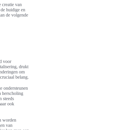
 creatie van
j de huidige en
kan de volgende
jd voor
alisering, drukt
randeringen om
cruciaal belang.
te ondersteunen
n herscholing
n steeds
maar ook
en worden
gen van