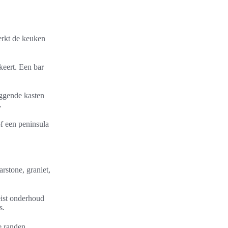
erkt de keuken
keert. Een bar
iggende kasten
.
f een peninsula
rstone, graniet,
eist onderhoud
s.
e randen