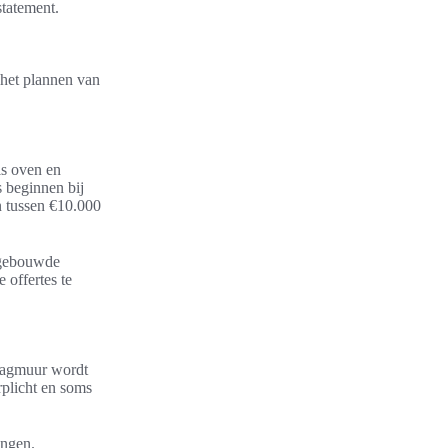
statement.
 het plannen van
ls oven en
s beginnen bij
n tussen €10.000
ingebouwde
 offertes te
aagmuur wordt
rplicht en soms
ingen.