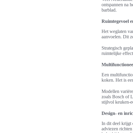
ontspannen na h
barblad.
Ruimtegevoel en
Het weglaten van
aanvoelen. Dit z
Strategisch gepla
ruimtelijke effe
Multifunctionee
Een multifunctio
koken. Het is ee
Modellen variër
zoals Bosch of L
stijlvol keuken-ee
Design- en inri
In dit deel krijg
adviezen richten