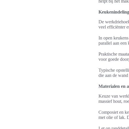
helpt bij het mak
Keukenindeling
De werkdriehoek 
veel efficiënter 
In open keukens 
parallel aan een 
Praktische maata
voor goede door
Typische opstell
die aan de wand 
Materialen en 
Keuze van werkbl
massief hout, roe
Composiet en ker
met olie of lak.
Let op randdetai