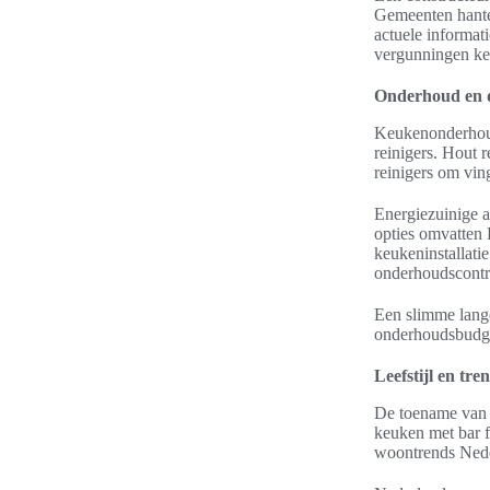
Gemeenten hante
actuele informat
vergunningen ke
Onderhoud en 
Keukenonderhoud
reinigers. Hout 
reinigers om vin
Energiezuinige a
opties omvatten 
keukeninstallati
onderhoudscontra
Een slimme lange
onderhoudsbudget
Leefstijl en t
De toename van 
keuken met bar f
woontrends Neder