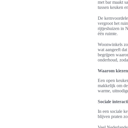
met bar maakt sa
tussen keuken e
De kernvoordelen 
vergroot het rui
rijtjeshuizen in
één ruimte.
Woonwinkels zoa
wat aangeeft dat
begrijpen waarom
onderhoud, zoda
Waarom kiezen
Een open keuken
makkelijk om dee
warme, uitnodige
Sociale interac
In een sociale k
blijven praten z
Veel Nederlander