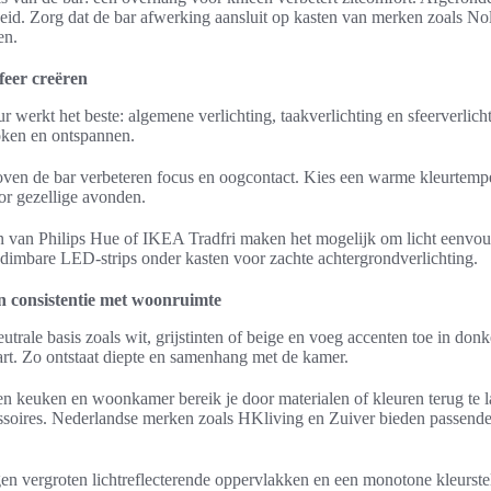
eid. Zorg dat de bar afwerking aansluit op kasten van merken zoals Nol
en.
sfeer creëren
r werkt het beste: algemene verlichting, taakverlichting en sfeerverlicht
 koken en ontspannen.
ven de bar verbeteren focus en oogcontact. Kies een warme kleurtempe
 gezellige avonden.
 van Philips Hue of IKEA Tradfri maken het mogelijk om licht eenvou
dimbare LED-strips onder kasten voor zachte achtergrondverlichting.
n consistentie met woonruimte
utrale basis zoals wit, grijstinten of beige en voeg accenten toe in don
t. Zo ontstaat diepte en samenhang met de kamer.
sen keuken en woonkamer bereik je door materialen of kleuren terug te 
ssoires. Nederlandse merken zoals HKliving en Zuiver bieden passende
en vergroten lichtreflecterende oppervlakken en een monotone kleurstel