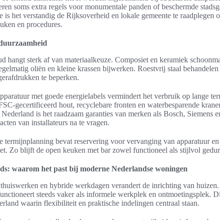
ren soms extra regels voor monumentale panden of beschermde stadsg
ie is het verstandig de Rijksoverheid en lokale gemeente te raadplegen 
uken en procedures.
duurzaamheid
 hangt sterk af van materiaalkeuze. Composiet en keramiek schoonm
regelmatig oliën en kleine krassen bijwerken. Roestvrij staal behandelen
gerafdrukken te beperken.
pparatuur met goede energielabels vermindert het verbruik op lange t
FSC-gecertificeerd hout, recyclebare fronten en waterbesparende kranen
e Nederland is het raadzaam garanties van merken als Bosch, Siemens e
cten van installateurs na te vragen.
 termijnplanning bevat reservering voor vervanging van apparatuur en e
. Zo blijft de open keuken met bar zowel functioneel als stijlvol gedur
rends: waarom het past bij moderne Nederlandse woningen
thuiswerken en hybride werkdagen verandert de inrichting van huizen
unctioneert steeds vaker als informele werkplek en ontmoetingsplek. Dit
land waarin flexibiliteit en praktische indelingen centraal staan.