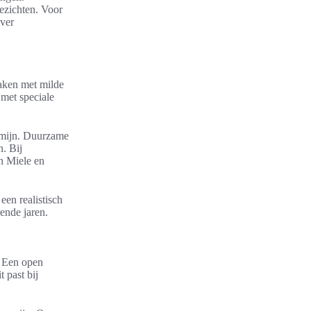
ezichten. Voor
over
aken met milde
 met speciale
ermijn. Duurzame
. Bij
n Miele en
en realistisch
ende jaren.
. Een open
 past bij