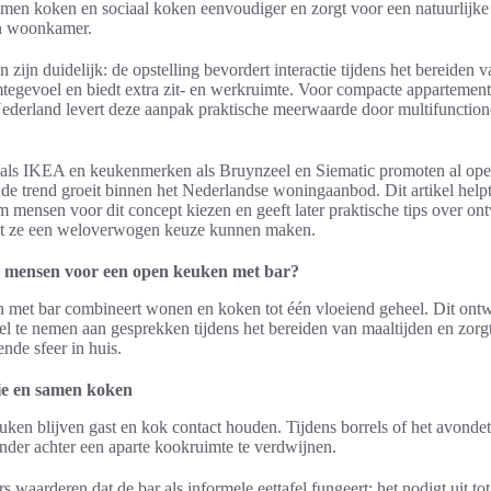
men koken en sociaal koken eenvoudiger en zorgt voor een natuurlijke
n woonkamer.
zijn duidelijk: de opstelling bevordert interactie tijdens het bereiden v
mtegevoel en biedt extra zit- en werkruimte. Voor compacte appartemen
 Nederland levert deze aanpak praktische meerwaarde door multifunction
ls IKEA en keukenmerken als Bruynzeel en Siematic promoten al ope
 de trend groeit binnen het Nederlandse woningaanbod. Dit artikel helpt 
 mensen voor dit concept kiezen en geeft later praktische tips over on
t ze een weloverwogen keuze kunnen maken.
 mensen voor een open keuken met bar?
 met bar combineert wonen en koken tot één vloeiend geheel. Dit ont
l te nemen aan gesprekken tijdens het bereiden van maaltijden en zorg
nde sfeer in huis.
tie en samen koken
euken blijven gast en kok contact houden. Tijdens borrels of het avond
onder achter een aparte kookruimte te verdwijnen.
s waarderen dat de bar als informele eettafel fungeert; het nodigt uit t