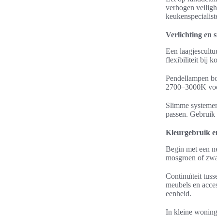
verhogen veiligh
keukenspecialist
Verlichting en 
Een laagjescultuu
flexibiliteit bij
Pendellampen bo
2700–3000K voor
Slimme systemen
passen. Gebruik 
Kleurgebruik e
Begin met een ne
mosgroen of zwar
Continuïteit tus
meubels en acce
eenheid.
In kleine woning