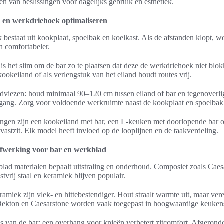
en van beslissingen voor dagelijks gebruik en esthetiek.
 en werkdriehoek optimaliseren
bestaat uit kookplaat, spoelbak en koelkast. Als de afstanden klopt, w
en comfortabeler.
is het slim om de bar zo te plaatsen dat deze de werkdriehoek niet blok
kookeiland of als verlengstuk van het eiland houdt routes vrij.
dviezen: houd minimaal 90–120 cm tussen eiland of bar en tegenoverl
gang. Zorg voor voldoende werkruimte naast de kookplaat en spoelbak
ingen zijn een kookeiland met bar, een L-keuken met doorlopende bar o
vastzit. Elk model heeft invloed op de looplijnen en de taakverdeling.
afwerking voor bar en werkblad
ad materialen bepaalt uitstraling en onderhoud. Composiet zoals Caesa
stvrij staal en keramiek blijven populair.
amiek zijn vlek- en hittebestendiger. Hout straalt warmte uit, maar ver
 Dekton en Caesarstone worden vaak toegepast in hoogwaardige keuken
ls van de bar: een overhang voor knieën verbetert zitcomfort. Afgerond