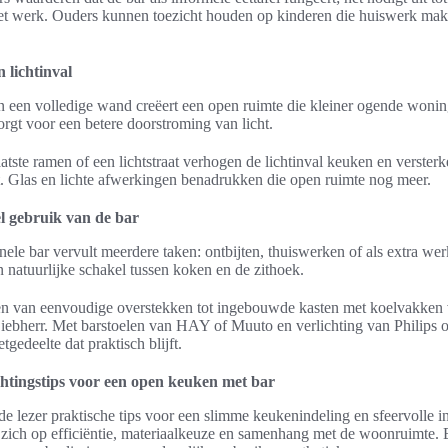
et werk. Ouders kunnen toezicht houden op kinderen die huiswerk mak
 lichtinval
 een volledige wand creëert een open ruimte die kleiner ogende wonin
orgt voor een betere doorstroming van licht.
atste ramen of een lichtstraat verhogen de lichtinval keuken en versterk
ct. Glas en lichte afwerkingen benadrukken die open ruimte nog meer.
l gebruik van de bar
nele bar vervult meerdere taken: ontbijten, thuiswerken of als extra wer
n natuurlijke schakel tussen koken en de zithoek.
en van eenvoudige overstekken tot ingebouwde kasten met koelvakken
iebherr. Met barstoelen van HAY of Muuto en verlichting van Philips o
tgedeelte dat praktisch blijft.
chtingstips voor een open keuken met bar
t de lezer praktische tips voor een slimme keukenindeling en sfeervolle i
 zich op efficiëntie, materiaalkeuze en samenhang met de woonruimte. 