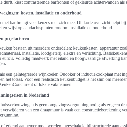
e durft, kiest contrasterende barfronten of gekleurde achterwanden als 
wegingen: kosten, installatie en onderhoud
met bar brengt veel keuzes met zich mee. Dit korte overzicht helpt bij
 en wijst op aandachtspunten rondom installatie en onderhoud.
n prijsfactoren
euken bestaan uit meerdere onderdelen: keukenkasten, apparatuur zoa
dmateriaal, installatie, loodgieterij, elektra en verlichting. Basiskeuken
n euro’s. Volledig maatwerk met eiland en hoogwaardige afwerking ka
gen.
oals een geïntegreerde wijnkoeler, Quooker of inductiekookplaat met 
en het totaal. Voor een realistisch keukenbudget is het slim om meerdere
 KeukenConcurrent of lokale vakmannen.
nningseisen in Nederland
nhuisverbouwingen is geen omgevingsvergunning nodig als er geen dr
et verwijderen van een draagmuur is vaak een constructieberekening ve
vergunning.
 of erkend aannemer moet worden ingeschakeld bij structurele aanpass