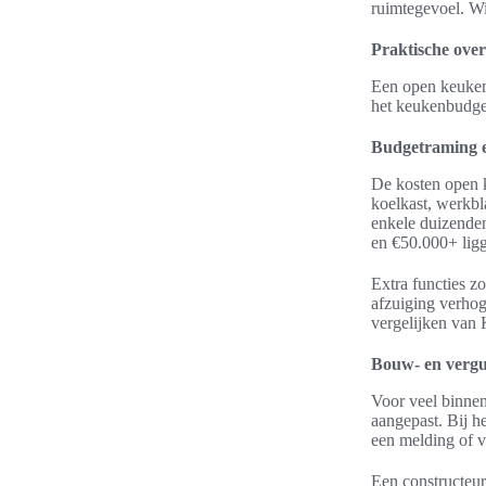
ruimtegevoel. Wi
Praktische over
Een open keuken 
het keukenbudget
Budgetraming e
De kosten open k
koelkast, werkbla
enkele duizende
en €50.000+ lig
Extra functies z
afzuiging verhog
vergelijken van
Bouw- en vergu
Voor veel binne
aangepast. Bij h
een melding of 
Een constructeur