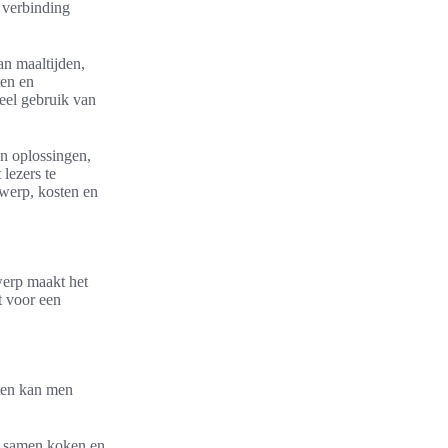
 verbinding
an maaltijden,
ten en
eel gebruik van
n oplossingen,
lezers te
twerp, kosten en
werp maakt het
t voor een
eten kan men
ot samen koken en