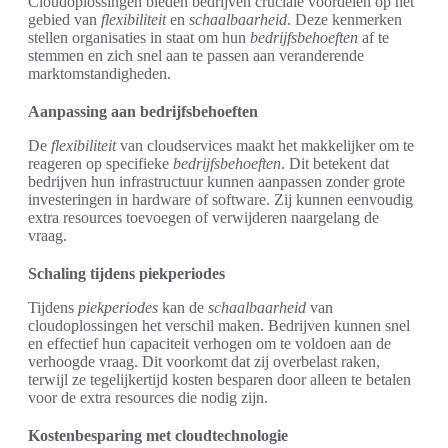
Cloudoplossingen bieden bedrijven cruciale voordelen op het
gebied van
flexibiliteit
en
schaalbaarheid
. Deze kenmerken
stellen organisaties in staat om hun
bedrijfsbehoeften
af te
stemmen en zich snel aan te passen aan veranderende
marktomstandigheden.
Aanpassing aan bedrijfsbehoeften
De
flexibiliteit
van cloudservices maakt het makkelijker om te
reageren op specifieke
bedrijfsbehoeften
. Dit betekent dat
bedrijven hun infrastructuur kunnen aanpassen zonder grote
investeringen in hardware of software. Zij kunnen eenvoudig
extra resources toevoegen of verwijderen naargelang de
vraag.
Schaling tijdens piekperiodes
Tijdens
piekperiodes
kan de
schaalbaarheid
van
cloudoplossingen het verschil maken. Bedrijven kunnen snel
en effectief hun capaciteit verhogen om te voldoen aan de
verhoogde vraag. Dit voorkomt dat zij overbelast raken,
terwijl ze tegelijkertijd kosten besparen door alleen te betalen
voor de extra resources die nodig zijn.
Kostenbesparing met cloudtechnologie