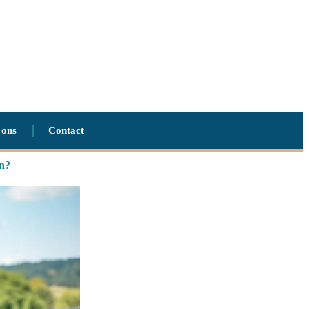
 ons
Contact
en?