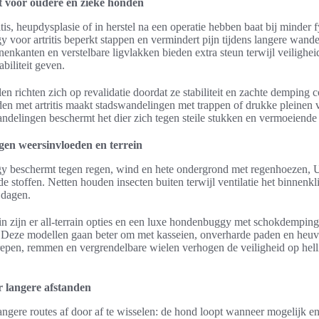
t voor oudere en zieke honden
is, heupdysplasie of in herstel na een operatie hebben baat bij minder f
voor artritis beperkt stappen en vermindert pijn tijdens langere wande
enkanten en verstelbare ligvlakken bieden extra steun terwijl veilighe
biliteit geven.
n richten zich op revalidatie doordat ze stabiliteit en zachte demping
n met artritis maakt stadswandelingen met trappen of drukke pleinen 
ndelingen beschermt het dier zich tegen steile stukken en vermoeiende 
gen weersinvloeden en terrein
 beschermt tegen regen, wind en hete ondergrond met regenhoezen,
de stoffen. Netten houden insecten buiten terwijl ventilatie het binnen
 dagen.
in zijn er all-terrain opties en een luxe hondenbuggy met schokdempin
. Deze modellen gaan beter om met kasseien, onverharde paden en heuv
repen, remmen en vergrendelbare wielen verhogen de veiligheid op hell
or langere afstanden
angere routes af door af te wisselen: de hond loopt wanneer mogelijk en