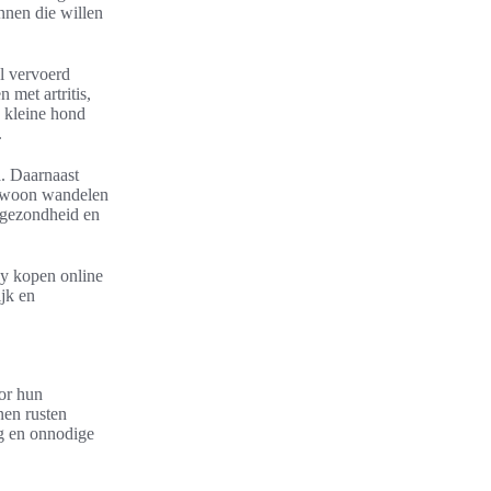
nnen die willen
l vervoerd
met artritis,
 kleine hond
.
a. Daarnaast
gewoon wandelen
, gezondheid en
y kopen online
jk en
or hun
nen rusten
ng en onnodige