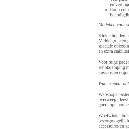
en verhogen
Extra comf
benodigdh
Modellen voor ve
Kleine honden h
Middelgrote en g
speciale oploss
en extra stabilitei
Voor ruige pade
schokdemping met
kussens en ergo
Waar kopen: onl
Webshops bieden
overweegt, leest
goedkope hondenb
Woefwinkel.be is
bezorgmogelijkh
accessoires en g