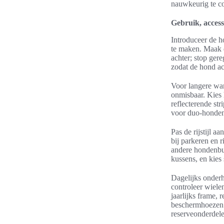
nauwkeurig te co
Gebruik, access
Introduceer de ho
te maken. Maak d
achter; stop gere
zodat de hond act
Voor langere wan
onmisbaar. Kies
reflecterende str
voor duo-honden 
Pas de rijstijl 
bij parkeren en 
andere hondenbu
kussens, en kies
Dagelijks onderho
controleer wiele
jaarlijks frame
beschermhoezen 
reserveonderdele