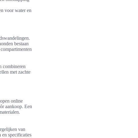
en voor water en
adswandelingen.
 honden bestaan
n compartimenten
en combineren
ellen met zachte
open online
vóór aankoop. Een
materialen.
gelijken van
 en specificaties