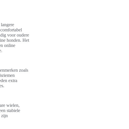
 langere
 comfortabel
ndig voor oudere
eine honden. Het
en online
e.
 Kenmerken zoals
dsriemen
eden extra
es.
are wielen,
een stabiele
 zijn