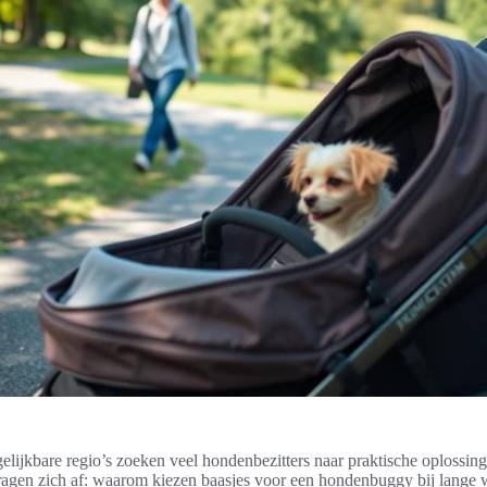
gelijkbare regio’s zoeken veel hondenbezitters naar praktische oplossin
vragen zich af: waarom kiezen baasjes voor een hondenbuggy bij lange