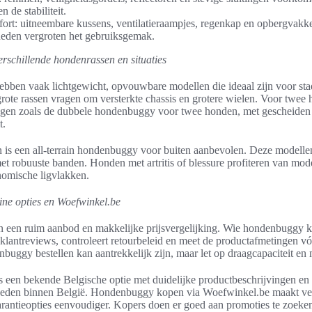
 de stabiliteit.
ort: uitneembare kussens, ventilatieraampjes, regenkap en opbergvakk
eden vergroten het gebruiksgemak.
rschillende hondenrassen en situaties
ebben vaak lichtgewicht, opvouwbare modellen die ideaal zijn voor st
rote rassen vragen om versterkte chassis en grotere wielen. Voor twee
ingen zoals de dubbele hondenbuggy voor twee honden, met gescheide
t.
n is een all-terrain hondenbuggy voor buiten aanbevolen. Deze modell
 robuuste banden. Honden met artritis of blessure profiteren van mod
nomische ligvlakken.
ine opties en Woefwinkel.be
 een ruim aanbod en makkelijke prijsvergelijking. Wie hondenbuggy k
 klantreviews, controleert retourbeleid en meet de productafmetingen 
uggy bestellen kan aantrekkelijk zijn, maar let op draagcapaciteit en 
 een bekende Belgische optie met duidelijke productbeschrijvingen en
eden binnen België. Hondenbuggy kopen via Woefwinkel.be maakt ver
arantieopties eenvoudiger. Kopers doen er goed aan promoties te zoeken