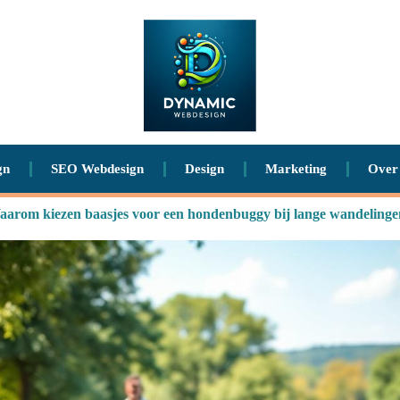
gn
SEO Webdesign
Design
Marketing
Over
arom kiezen baasjes voor een hondenbuggy bij lange wandeling