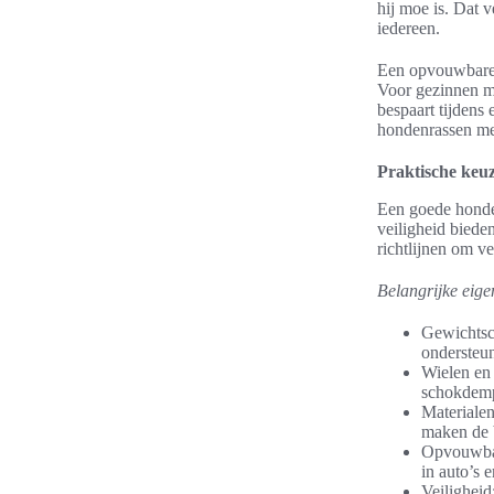
hij moe is. Dat 
iedereen.
Een opvouwbare 
Voor gezinnen me
bespaart tijdens
hondenrassen met
Praktische keu
Een goede honden
veiligheid biede
richtlijnen om v
Belangrijke eige
Gewichtsca
ondersteun
Wielen en 
schokdemp
Materialen
maken de 
Opvouwbaa
in auto’s 
Veiligheid