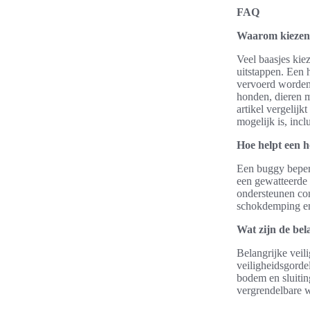
FAQ
Waarom kiezen 
Veel baasjes kie
uitstappen. Een
vervoerd worden 
honden, dieren m
artikel vergelij
mogelijk is, inc
Hoe helpt een h
Een buggy beperk
een gewatteerde 
ondersteunen com
schokdemping en 
Wat zijn de bel
Belangrijke veil
veiligheidsgorde
bodem en sluitin
vergrendelbare w