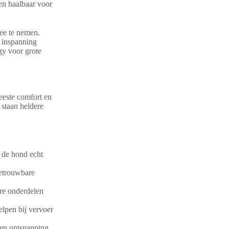
ten haalbaar voor
ee te nemen.
 inspanning
gy voor grote
eeste comfort en
 staan heldere
 de hond echt
betrouwbare
are onderdelen
lpen bij vervoer
men ontsnapping