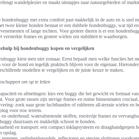
verlengt wandelplezier en maakt uitstapjes naar natuurgebieden of mark
hondenbuggy met extra comfort past makkelijk in de auto en is snel m
t twee kleine honden bestaat er een dubbele hondenbuggy, wat tijd en
 evenementen of lange tochten. Voor grotere dieren is er een hondenbug
 versterkte frames en grotere wielen om stabiliteit te waarborgen.
zehulp bij hondenbuggy kopen en vergelijken
buggy kiest men niet zomaar. Eerst bepaalt men welke functies het m
n voor de hond en tegelijk praktisch blijven voor de eigenaar. Hieronder
erschillende modellen te vergelijken en de juiste keuze te maken.
nschappen om op te letten
paciteit en afmetingen: kies een buggy die het gewicht en formaat van
t. Voor grote rassen zijn stevige frames en ruime binnenmaten cruciaal.
vering: zoek naar grote luchtbanden of rubberen all-terrain wielen en 
ing voor ruw terrein.
 en onderhoud: waterafstotende stoffen, roestvrije frames en vervangb
buggy duurzaam en makkelijk schoon te houden.
rheid en transport: een compact inklapsysteem en draaghandgrepen he
en opslag.
: remmen, veiligheidsgordels, reflectoren en stevige sluitingen voorko