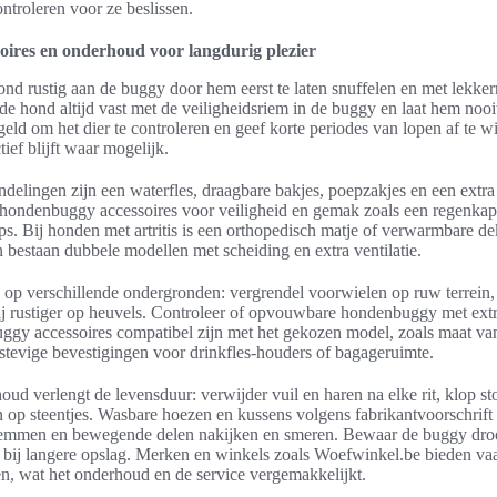
ntroleren voor ze beslissen.
oires en onderhoud voor langdurig plezier
nd rustig aan de buggy door hem eerst te laten snuffelen en met lekkerni
e hond altijd vast met de veiligheidsriem in de buggy en laat hem noo
geld om het dier te controleren en geef korte periodes van lopen af te w
ief blijft waar mogelijk.
delingen zijn een waterfles, draagbare bakjes, poepzakjes en een extr
 hondenbuggy accessoires voor veiligheid en gemak zoals een regenka
ips. Bij honden met artritis is een orthopedisch matje of verwarmbare de
bestaan dubbele modellen met scheiding en extra ventilatie.
aan op verschillende ondergronden: vergrendel voorwielen op ruw terrein
rij rustiger op heuvels. Controleer of opvouwbare hondenbuggy met ext
ggy accessoires compatibel zijn met het gekozen model, zoals maat va
 stevige bevestigingen voor drinkfles-houders of bagageruimte.
ud verlengt de levensduur: verwijder vuil en haren na elke rit, klop sto
n op steentjes. Wasbare hoezen en kussens volgens fabrikantvoorschrift 
, remmen en bewegende delen nakijken en smeren. Bewaar de buggy dro
bij langere opslag. Merken en winkels zoals Woefwinkel.be bieden vaa
n, wat het onderhoud en de service vergemakkelijkt.