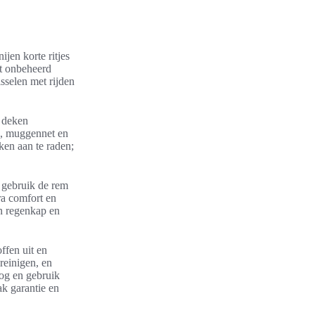
jen korte ritjes
it onbeheerd
isselen met rijden
a deken
p, muggennet en
ken aan te raden;
, gebruik de rem
ra comfort en
n regenkap en
ffen uit en
reinigen, en
og en gebruik
k garantie en