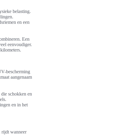
ysieke belasting.
lingen.
idsriemen en een
 combineren. Een
veel eenvoudiger.
kilometers.
 UV-bescherming
klimaat aangenaam
g die schokken en
els.
ingen en in het
 rijdt wanneer