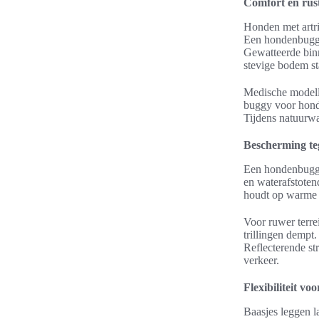
Comfort en rus
Honden met artrit
Een hondenbuggy 
Gewatteerde binn
stevige bodem sta
Medische modelle
buggy voor honde
Tijdens natuurwa
Bescherming te
Een hondenbuggy
en waterafstoten
houdt op warme
Voor ruwer terre
trillingen dempt
Reflecterende st
verkeer.
Flexibiliteit vo
Baasjes leggen l