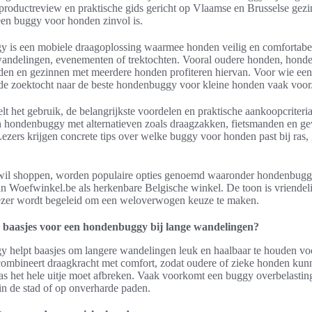
n productreview en praktische gids gericht op Vlaamse en Brusselse gezi
en buggy voor honden zinvol is.
 is een mobiele draagoplossing waarmee honden veilig en comfortabe
andelingen, evenementen of trektochten. Vooral oudere honden, honden 
den en gezinnen met meerdere honden profiteren hiervan. Voor wie een
de zoektocht naar de beste hondenbuggy voor kleine honden vaak voor
lt het gebruik, de belangrijkste voordelen en praktische aankoopcriteri
een hondenbuggy met alternatieven zoals draagzakken, fietsmanden en 
Lezers krijgen concrete tips over welke buggy voor honden past bij ras
 wil shoppen, worden populaire opties genoemd waaronder hondenbugg
n Woefwinkel.be als herkenbare Belgische winkel. De toon is vriendeli
 lezer wordt begeleid om een weloverwogen keuze te maken.
baasjes voor een hondenbuggy bij lange wandelingen?
 helpt baasjes om langere wandelingen leuk en haalbaar te houden vo
combineert draagkracht met comfort, zodat oudere of zieke honden kun
as het hele uitje moet afbreken. Vaak voorkomt een buggy overbelasti
s in de stad of op onverharde paden.