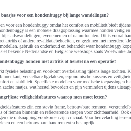
baasjes voor een hondenbuggy bij lange wandelingen?
zen voor een hondenbuggy omdat het comfort en mobiliteit biedt tijdens
 hondenbuggy is een mobiele draagoplossing waarmee honden veilig en
bij stadswandelingen, evenementen of natuurtochten. Dit is vooral ha
et artritis of andere revalidatiebehoeften, en gezinnen met meerdere kl
kt modellen, gebruik en onderhoud en behandelt waar hondenbuggy kop
lusief bekende Nederlandse en Belgische webshops zoals Woefwinkel.b
ondenbuggy honden met artritis of herstel na een operatie?
t fysieke belasting en voorkomt overbelasting tijdens lange tochten.
binnenkant, verstelbare ligvlakken, ergonomische kussens en veilighei
fort en stabiliteit. Specifieke modellen voor medische toepassingen bi
zachte matjes, wat herstel bevordert en pijn vermindert tijdens uitstapj
angrijkste veiligheidsfeatures waarop men moet letten?
igheidsfeatures zijn een stevig frame, betrouwbare remmen, vergrendelb
ls of riemen binnenin en reflecterende strepen voor zichtbaarheid. Ook 
gen die ontsnapping voorkomen zijn cruciaal. Voor heuvelachtig terrein
ielen en een betrouwbare handrem extra belangrijk.