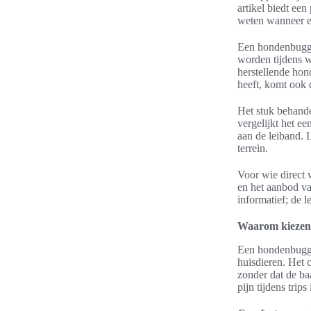
artikel biedt ee
weten wanneer e
Een hondenbuggy
worden tijdens w
herstellende hon
heeft, komt ook 
Het stuk behande
vergelijkt het 
aan de leiband. 
terrein.
Voor wie direct
en het aanbod va
informatief; de
Waarom kiezen 
Een hondenbuggy
huisdieren. Het 
zonder dat de ba
pijn tijdens trip