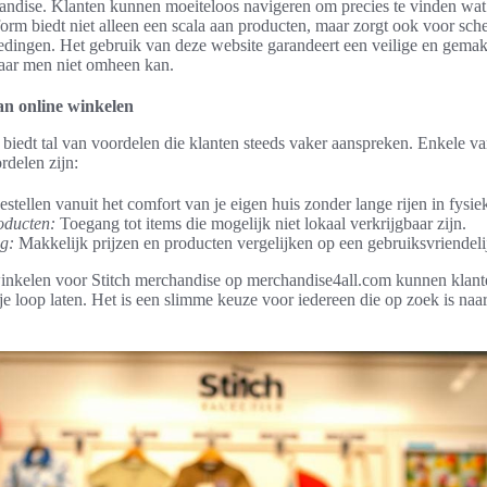
andise. Klanten kunnen moeiteloos navigeren om precies te vinden wat
form biedt niet alleen een scala aan producten, maar zorgt ook voor sche
dingen. Het gebruik van deze website garandeert een veilige en gemak
waar men niet omheen kan.
an online winkelen
biedt tal van voordelen die klanten steeds vaker aanspreken. Enkele v
rdelen zijn:
stellen vanuit het comfort van je eigen huis zonder lange rijen in fysie
oducten:
Toegang tot items die mogelijk niet lokaal verkrijgbaar zijn.
ng:
Makkelijk prijzen en producten vergelijken op een gebruiksvriendeli
winkelen voor Stitch merchandise op merchandise4all.com kunnen klan
rije loop laten. Het is een slimme keuze voor iedereen die op zoek is naar