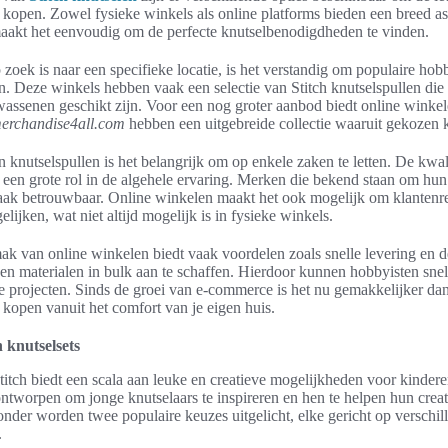
e kopen. Zowel fysieke winkels als online platforms bieden een breed a
aakt het eenvoudig om de perfecte knutselbenodigdheden te vinden.
oek is naar een specifieke locatie, is het verstandig om populaire hob
n. Deze winkels hebben vaak een selectie van Stitch knutselspullen di
wassenen geschikt zijn. Voor een nog groter aanbod biedt online winkel
erchandise4all.com
hebben een uitgebreide collectie waaruit gekozen
n knutselspullen is het belangrijk om op enkele zaken te letten. De kwal
t een grote rol in de algehele ervaring. Merken die bekend staan om h
aak betrouwbaar. Online winkelen maakt het ook mogelijk om klantenre
gelijken, wat niet altijd mogelijk is in fysieke winkels.
k van online winkelen biedt vaak voordelen zoals snelle levering en 
en materialen in bulk aan te schaffen. Hierdoor kunnen hobbyisten snel
e projecten. Sinds de groei van e-commerce is het nu gemakkelijker dan
e kopen vanuit het comfort van je eigen huis.
h knutselsets
itch biedt een scala aan leuke en creatieve mogelijkheden voor kindere
ontworpen om jonge knutselaars te inspireren en hen te helpen hun creati
onder worden twee populaire keuzes uitgelicht, elke gericht op verschill
.