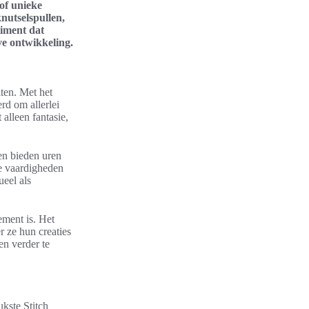
 of unieke
knutselspullen,
timent dat
ve ontwikkeling.
iten. Met het
rd om allerlei
 alleen fantasie,
ten bieden uren
ke vaardigheden
ueel als
ement is. Het
 ze hun creaties
en verder te
ukste Stitch