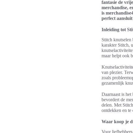
fantasie de vri
merchandise, er 
is merchandise4
perfect aanslui
Inleiding tot St
Stitch knutselen
karakter Stitch, 
knutselactiviteit
maar helpt ook b
Knutselactivitei
van plezier. Ter
zoals probleemop
gezamenlijk knut
Daarnaast is het
bevordert de men
delen. Met Stitc
ontdekken en te
Waar koop je de
Voor liefhebber