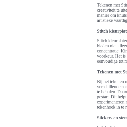
Tekenen met Sti
creativiteit te u
manier om knutse
artistieke vaard
Stitch kleurpla
Stitch kleurplat
bieden niet allee
concentratie. Ki
voorkeur. Het is
eenvoudige tot m
Tekenen met Sti
Bij het tekenen 
verschillende so
te behalen. Daar
gestart. Dit hel
experimenteren m
tekenhoek in te 
Stickers en ste