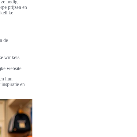
 ze nodig
rpe prijzen en
kelijke
an de
ke winkels.
jke website.
ten hun
 inspiratie en