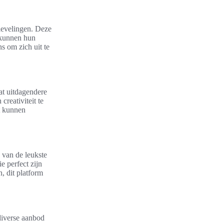
tievelingen. Deze
n kunnen hun
s om zich uit te
at uitdagendere
creativiteit te
t kunnen
 van de leukste
e perfect zijn
, dit platform
diverse aanbod