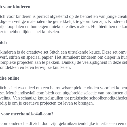
ch voor kinderen
itch voor kinderen is perfect afgestemd op de behoeften van jonge crea
dige en veilige materialen die gemakkelijk te gebruiken zijn. Kindere
rije loop laten en hun eigen unieke creaties maken. Het biedt hen de kan
r te hebben tijdens het knutselen.
itch
 kinderen is de creatieve set Stitch een uitstekende keuze. Deze set omv
verf, stiften en speciaal papier. Het stimuleert kinderen om dieper in hun 
omplexe projecten aan te pakken. Dankzij de veelzijdigheid in deze se
 ontdekken en leren terwijl ze knutselen.
ise online
itch is het essentieel om een betrouwbare plek te vinden voor het kopen
se. Merchandise4all.com biedt een uitgebreide selectie van producten di
eveling. Van schattige knutselspullen tot praktische schoolbenodigdheden
odig is om je creatieve projecten tot leven te brengen.
voor merchandise4all.com?
com onderscheidt zich door zijn gebruiksvriendelijke interface en een 