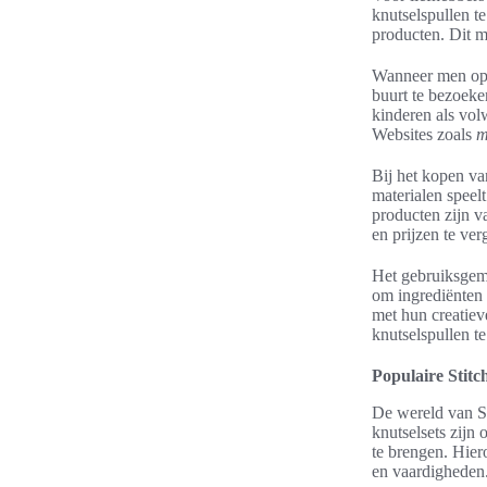
knutselspullen t
producten. Dit m
Wanneer men op z
buurt te bezoeke
kinderen als vol
Websites zoals
m
Bij het kopen va
materialen speel
producten zijn v
en prijzen te ver
Het gebruiksgema
om ingrediënten 
met hun creatiev
knutselspullen t
Populaire Stitc
De wereld van St
knutselsets zijn 
te brengen. Hier
en vaardigheden