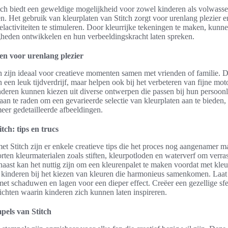
tch biedt een geweldige mogelijkheid voor zowel kinderen als volwas
iten. Het gebruik van kleurplaten van Stitch zorgt voor urenlang plezier e
lactiviteiten te stimuleren. Door kleurrijke tekeningen te maken, kunn
igheden ontwikkelen en hun verbeeldingskracht laten spreken.
ten voor urenlang plezier
en zijn ideaal voor creatieve momenten samen met vrienden of familie. 
n een leuk tijdverdrijf, maar helpen ook bij het verbeteren van fijne mot
nderen kunnen kiezen uit diverse ontwerpen die passen bij hun persoon
 aan te raden om een gevarieerde selectie van kleurplaten aan te bieden,
eer gedetailleerde afbeeldingen.
tch: tips en trucs
met Stitch zijn er enkele creatieve tips die het proces nog aangenamer 
orten kleurmaterialen zoals stiften, kleurpotloden en waterverf om verra
naast kan het nuttig zijn om een kleurenpalet te maken voordat met kle
pt kinderen bij het kiezen van kleuren die harmonieus samenkomen. Laat
et schaduwen en lagen voor een dieper effect. Creëer een gezellige sf
richten waarin kinderen zich kunnen laten inspireren.
mpels van Stitch