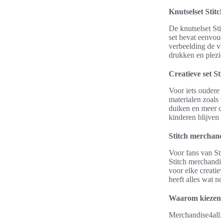
Knutselset Stit
De knutselset St
set bevat eenvou
verbeelding de v
drukken en plezie
Creatieve set St
Voor iets oudere
materialen zoals 
duiken en meer c
kinderen blijven
Stitch merchand
Voor fans van St
Stitch merchandi
voor elke creati
heeft alles wat n
Waarom kiezen 
Merchandise4all.