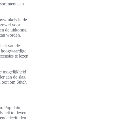
ssortiment aan
bywinkels in de
e zowel voor
en de uitkomst.
 kan worden.
iteit van de
un hoogwaardige
censies te lezen
de mogelijkheid
ler aan de slag
 ooit om Stitch
n. Populaire
viteit tot leven
ende leeftijden