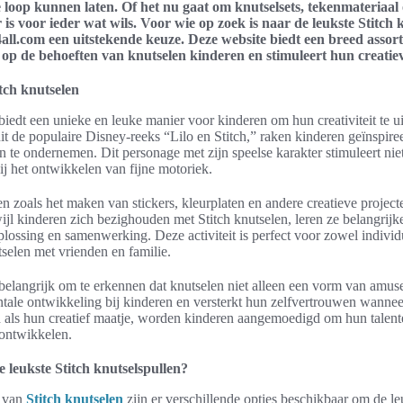
je loop kunnen laten. Of het nu gaat om knutselsets, tekenmateriaal
is voor ieder wat wils. Voor wie op zoek is naar de leukste Stitch 
all.com een uitstekende keuze. Deze website biedt een breed assor
t op de behoeften van knutselen kinderen en stimuleert hun creatie
itch knutselen
 biedt een unieke en leuke manier voor kinderen om hun creativiteit te u
uit de populaire Disney-reeks “Lilo en Stitch,” raken kinderen geïnspiree
en te ondernemen. Dit personage met zijn speelse karakter stimuleert niet
ij het ontwikkelen van fijne motoriek.
ten zoals het maken van stickers, kleurplaten en andere creatieve projec
wijl kinderen zich bezighouden met Stitch knutselen, leren ze belangrij
lossing en samenwerking. Deze activiteit is perfect voor zowel individ
selen met vrienden en familie.
 belangrijk om te erkennen dat knutselen niet alleen een vorm van amus
tale ontwikkeling bij kinderen en versterkt hun zelfvertrouwen wanneer
h als hun creatief maatje, worden kinderen aangemoedigd om hun talent
 ontwikkelen.
 leukste Stitch knutselspullen?
s van
Stitch knutselen
zijn er verschillende opties beschikbaar om de le