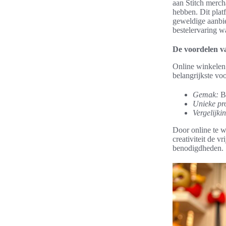
aan Stitch merch
hebben. Dit plat
geweldige aanbie
bestelervaring 
De voordelen v
Online winkelen 
belangrijkste voo
Gemak:
Be
Unieke pr
Vergelijki
Door online te 
creativiteit de v
benodigdheden.