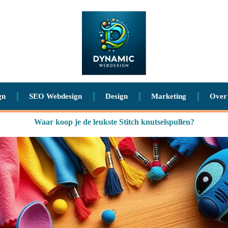
gn
SEO Webdesign
Design
Marketing
Over
Waar koop je de leukste Stitch knutselspullen?