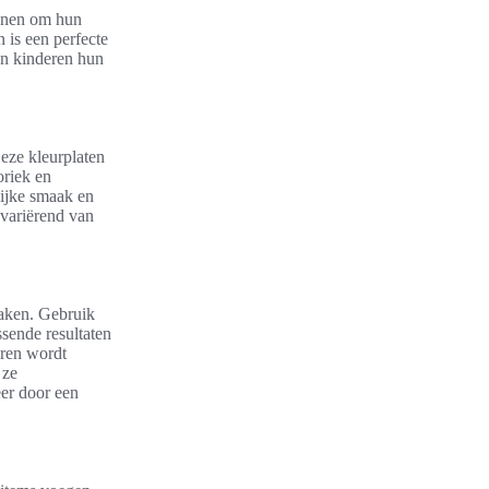
senen om hun
n is een perfecte
en kinderen hun
Deze kleurplaten
oriek en
lijke smaak en
 variërend van
maken. Gebruik
ssende resultaten
uren wordt
 ze
eer door een