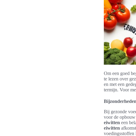
Om een goed begr
te lezen over ge
en met een gedeg
termijn. Voor me
Bijzonderheden
Bij gezonde voed
voor de opbouw e
eiwitten
een bel
eiwitten
afkomsti
voedingsstoffen 