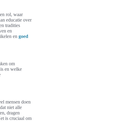
en rol, waar
aan educatie over
n tradities
jven en
tikelen en
goed
maken om
 is en welke
e
eel mensen doen
at niet alle
ten, dragen
et is cruciaal om