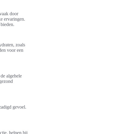
 vaak door
ke ervaringen.
 bieden.
draten, zoals
den voor een
 de algehele
 gezond
zadigd gevoel.
tie, helpen bij