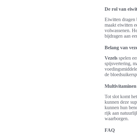
De rol van eiwi
Eiwitten dragen
maakt eiwitten e
volwassenen. Het
bijdragen aan ee
Belang van veze
Vezels
spelen een
spijsvertering, 
voedingsmiddelen
de bloedsuikersp
Multivitaminen 
Tot slot komt h
kunnen deze supp
kunnen hun benod
rijk aan natuurl
waarborgen.
FAQ