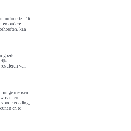
muunfunctie. Dit
en en oudere
behoeften, kan
en goede
rijke
 reguleren van
sommige mensen
olwassenen
gezonde voeding,
teunen en te