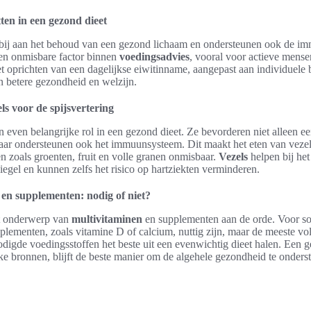
tten in een gezond dieet
 bij aan het behoud van een gezond lichaam en ondersteunen ook de im
en onmisbare factor binnen
voedingsadvies
, vooral voor actieve mens
 oprichten van een dagelijkse eiwitinname, aangepast aan individuele 
n betere gezondheid en welzijn.
ls voor de spijsvertering
 even belangrijke rol in een gezond dieet. Ze bevorderen niet alleen e
maar ondersteunen ook het immuunsysteem. Dit maakt het eten van vezel
 zoals groenten, fruit en volle granen onmisbaar.
Vezels
helpen bij het
iegel en kunnen zelfs het risico op hartziekten verminderen.
en supplementen: nodig of niet?
et onderwerp van
multivitaminen
en supplementen aan de orde. Voor 
lementen, zoals vitamine D of calcium, nuttig zijn, maar de meeste v
igde voedingsstoffen het beste uit een evenwichtig dieet halen. Een 
ijke bronnen, blijft de beste manier om de algehele gezondheid te onders