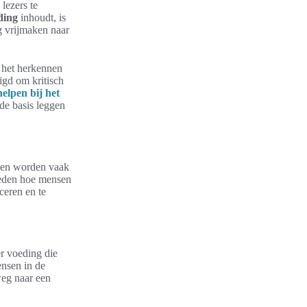
lezers te
ding
inhoudt, is
g vrijmaken naar
j het herkennen
igd om kritisch
helpen bij het
de basis leggen
hen worden vaak
oeden hoe mensen
ceren en te
r voeding die
ensen in de
eg naar een