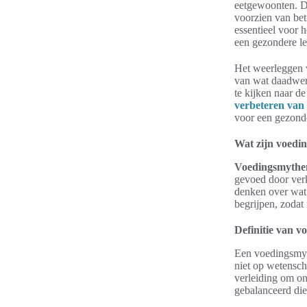
eetgewoonten. Di
voorzien van be
essentieel voor
een gezondere lev
Het weerleggen
van wat daadwerk
te kijken naar d
verbeteren van
voor een gezond
Wat zijn voedi
Voedingsmythe
gevoed door verk
denken over wa
begrijpen, zodat
Definitie van 
Een voedingsmyt
niet op wetensch
verleiding om on
gebalanceerd die