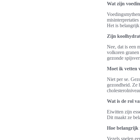
Wat zijn voedi
Voedingsmythen 
misinterpretatie
Het is belangrij
Zijn koolhydrat
Nee, dat is een 
volkoren granen 
gezonde spijsver
Moet ik vetten 
Niet per se. Gezo
gezondheid. Ze h
cholesterolnivea
Wat is de rol va
Eiwitten zijn es
Dit maakt ze bel
Hoe belangrijk 
Vezels spelen ee