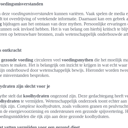
oedingsmisverstanden
n deze
voedingsmisverstanden
kunnen variëren. Vaak spelen de media e
idt tot overdrijving of vertekende informatie. Daarnaast kan een gebrek 
g
bijdragen aan het ontstaan van deze mythen. Persoonlijke ervaringen e
kunnen ook invloed hebben. Het is van belang om hierbij kritisch te bli
seren op betrouwbare bronnen, zoals wetenschappelijk onderbouwde ar
 ontkracht
n
gezonde voeding
circuleren veel
voedingsmythen
die het moeilijk 
uzes te maken. Het is belangrijk om inzicht te krijgen in wat echt waar
ijn onderbouwd door wetenschappelijk bewijs. Hieronder worden twe
 misverstanden besproken.
draten zijn slecht voor je
the stelt dat
koolhydraten
ongezond zijn. Deze gedachtegang heeft v
olhydraten
te vermijden. Wetenschappelijk onderzoek toont echter aan d
lijk zijn.
Complexe koolhydraten
, zoals volkoren granen en peulvruch
aan de energievoorziening en ondersteunen een gezonde spijsvertering. H
oedingsmiddelen die rijk zijn aan deze gezonde koolhydraten.
t vetten vermijden voor een gezond dieet