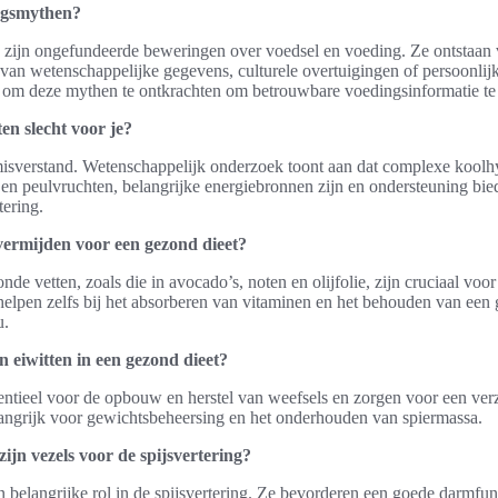
ngsmythen?
zijn ongefundeerde beweringen over voedsel en voeding. Ze ontstaan
s van wetenschappelijke gegevens, culturele overtuigingen of persoonlij
k om deze mythen te ontkrachten om betrouwbare voedingsinformatie te
en slecht voor je?
misverstand. Wetenschappelijk onderzoek toont aan dat complexe koolhy
en peulvruchten, belangrijke energiebronnen zijn en ondersteuning bie
tering.
vermijden voor een gezond dieet?
nde vetten, zoals die in avocado’s, noten en olijfolie, zijn cruciaal voor
elpen zelfs bij het absorberen van vitaminen en het behouden van een
u.
n eiwitten in een gezond dieet?
sentieel voor de opbouw en herstel van weefsels en zorgen voor een ver
angrijk voor gewichtsbeheersing en het onderhouden van spiermassa.
zijn vezels voor de spijsvertering?
n belangrijke rol in de spijsvertering. Ze bevorderen een goede darmfunc