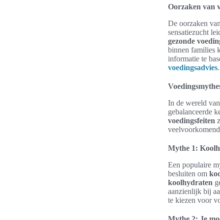
Oorzaken van v
De oorzaken va
sensatiezucht le
gezonde voedin
binnen families 
informatie te ba
voedingsadvies
.
Voedingsmythes
In de wereld va
gebalanceerde ke
voedingsfeiten
z
veelvoorkomende
Mythe 1: Koolhy
Een populaire my
besluiten om
ko
koolhydraten
ge
aanzienlijk bij 
te kiezen voor v
Mythe 2: Je moe