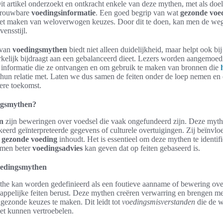
t artikel onderzoekt en ontkracht enkele van deze mythen, met als doel 
trouwbare
voedingsinformatie
. Een goed begrip van wat
gezonde voe
 het maken van weloverwogen keuzes. Door dit te doen, kan men de we
ensstijl.
 van
voedingsmythen
biedt niet alleen duidelijkheid, maar helpt ook bi
elijk bijdraagt aan een gebalanceerd dieet. Lezers worden aangemoed
e informatie die ze ontvangen en om gebruik te maken van bronnen die
hun relatie met. Laten we dus samen de feiten onder de loep nemen en 
ere toekomst.
ngsmythen?
n
zijn beweringen over voedsel die vaak ongefundeerd zijn. Deze myt
eerd geïnterpreteerde gegevens of culturele overtuigingen. Zij beïnvl
t
gezonde voeding
inhoudt. Het is essentieel om deze mythen te identifi
 men beter
voedingsadvies
kan geven dat op feiten gebaseerd is.
voedingsmythen
he kan worden gedefinieerd als een foutieve aanname of bewering ove
appelijke feiten berust. Deze mythen creëren verwarring en brengen m
gezonde keuzes te maken. Dit leidt tot
voedingsmisverstanden
die de w
et kunnen vertroebelen.