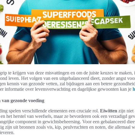
ip te krijgen van deze misvattingen en om de juiste keuzes te maken, i
zond leven. Het volgen van een uitgebalanceerd dieet, zonder angst voo
en kennis van gezonde vetten, zal bijdragen aan een betere gezondhei
er informatie over levensverwachting en dagelijkse gewoonten kan je
h
 van gezonde voeding
ing spelen verschillende elementen een cruciale rol.
Eiwitten
zijn niet 
n het herstel van weefsels, maar ze bevorderen ook een verzadigd gev
angrijke component in gewichtsbeheersing. Voor een gebalanceerd die
g zijn uit bronnen zoals vis, kip, peulvruchten en noten, die allemaal 
leveren.