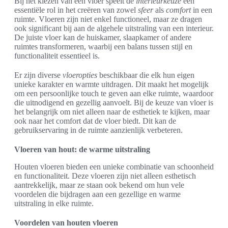
Bij het kiezen van een vloer speelt de
interieurkeuze
een
essentiële rol in het creëren van zowel
sfeer
als
comfort
in een
ruimte. Vloeren zijn niet enkel functioneel, maar ze dragen
ook significant bij aan de algehele uitstraling van een interieur.
De juiste vloer kan de huiskamer, slaapkamer of andere
ruimtes transformeren, waarbij een balans tussen stijl en
functionaliteit essentieel is.
Er zijn diverse
vloeropties
beschikbaar die elk hun eigen
unieke karakter en warmte uitdragen. Dit maakt het mogelijk
om een persoonlijke touch te geven aan elke ruimte, waardoor
die uitnodigend en gezellig aanvoelt. Bij de keuze van vloer is
het belangrijk om niet alleen naar de esthetiek te kijken, maar
ook naar het comfort dat de vloer biedt. Dit kan de
gebruikservaring in de ruimte aanzienlijk verbeteren.
Vloeren van hout: de warme uitstraling
Houten vloeren bieden een unieke combinatie van schoonheid
en functionaliteit. Deze vloeren zijn niet alleen esthetisch
aantrekkelijk, maar ze staan ook bekend om hun vele
voordelen die bijdragen aan een gezellige en warme
uitstraling in elke ruimte.
Voordelen van houten vloeren