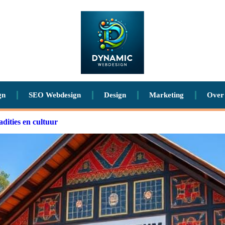
gn
SEO Webdesign
Design
Marketing
Over
dities en cultuur