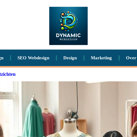
gn
SEO Webdesign
Design
Marketing
Over
tzichten