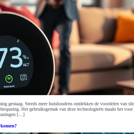
ming gestaag. Steeds meer huishoudens ontdekken de voordelen van slim
iebesparing. Het gebruiksgemak van deze technologieën maakt het voo
esparingen […]
orkomen?