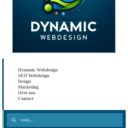
Dynamic Webdesign
SEO Webdesign
Design
Marketing
Over ons
Contact