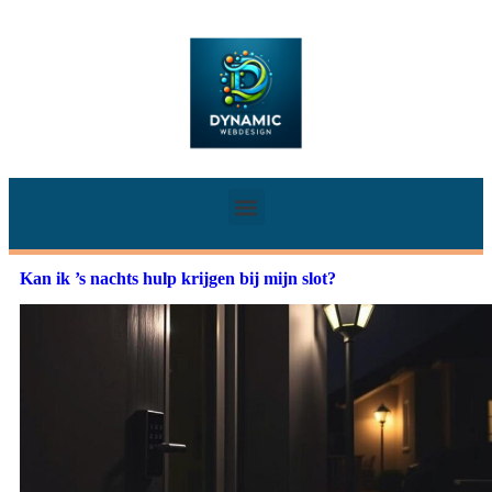
Kan ik ’s nachts hulp krijgen bij mijn slot?