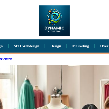
gn
SEO Webdesign
Design
Marketing
Over
tzichten