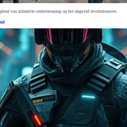
gheid van infanterie ondersteuning op het slagveld revolutioneren.
and