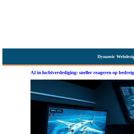
Dynamic Webdesi
AI in luchtverdediging: sneller reageren op bedrei