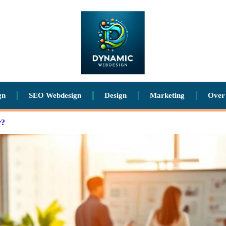
gn
SEO Webdesign
Design
Marketing
Over
r?