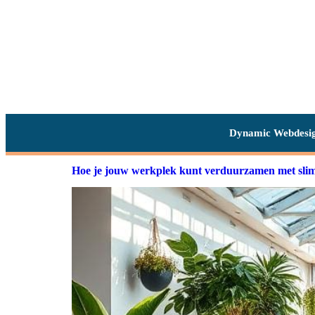
Dynamic Webdesi
Hoe je jouw werkplek kunt verduurzamen met sli