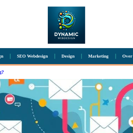
gn
SEO Webdesign
Design
Marketing
Over
g?