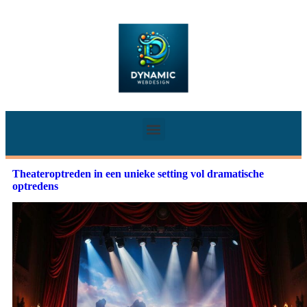
Theateroptreden in een unieke setting vol dramatische
optredens