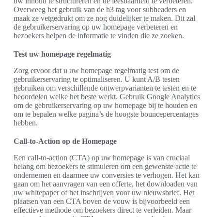
uw inhoud te structureren en de leesbaarheid te verbeteren.
Overweeg het gebruik van de h3 tag voor subheaders en
maak ze vetgedrukt om ze nog duidelijker te maken. Dit zal
de gebruikerservaring op uw homepage verbeteren en
bezoekers helpen de informatie te vinden die ze zoeken.
Test uw homepage regelmatig
Zorg ervoor dat u uw homepage regelmatig test om de
gebruikerservaring te optimaliseren. U kunt A/B testen
gebruiken om verschillende ontwerpvarianten te testen en te
beoordelen welke het beste werkt. Gebruik Google Analytics
om de gebruikerservaring op uw homepage bij te houden en
om te bepalen welke pagina’s de hoogste bouncepercentages
hebben.
Call-to-Action op de Homepage
Een call-to-action (CTA) op uw homepage is van cruciaal
belang om bezoekers te stimuleren om een gewenste actie te
ondernemen en daarmee uw conversies te verhogen. Het kan
gaan om het aanvragen van een offerte, het downloaden van
uw whitepaper of het inschrijven voor uw nieuwsbrief. Het
plaatsen van een CTA boven de vouw is bijvoorbeeld een
effectieve methode om bezoekers direct te verleiden. Maar