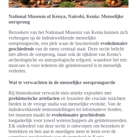
National Museum of Kenya, Nairobi, Kenia: Menselijke
oorsprong
Bezoekers van het Nationaal Museum van Kenia kunnen zich
verheugen op de indrukwekkende menselijke
oorsprongsectie, een plek waar de fascinerende
evolutionaire
geschiedenis
van de mens centraal staat. Deze sectie belicht
niet alleen de oorsprong, maar ook de rijkdom van Kenia’s
archeologische en antropologische erfgoed, waardoor het een
must-see is voor iedereen die geïnteresseerd is in menselijk
verleden.
Wat te verwachten in de menselijke oorsprongsectie
Bij binnenkomst verwacht men unieke exposities met
prehistorische artefacten
en fossielen die cruciale inzichten
bieden in de vroege stadia van menselijke evolutie. Van de
indrukwekkende tentoonstellingen tot informatieve borden,
het museum maakt de
evolutionaire geschiedenis
toegankelijk voor zowel wetenschappers als geïnteresseerden.
Elk onderdeel van deze sectie is ontworpen om bezoekers te
betrekken en hen aan te moedigen meer te leren over de
complexe geschiedenis van de mensheid in Kenia.