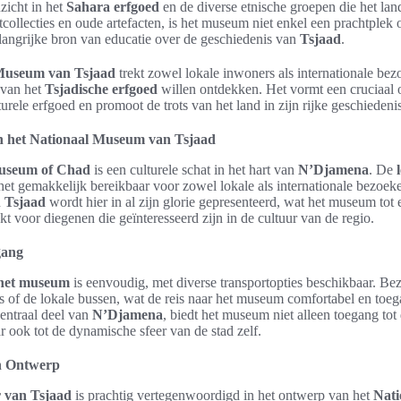
zicht in het
Sahara erfgoed
en de diverse etnische groepen die het la
collecties en oude artefacten, is het museum niet enkel een prachtplek
angrijke bron van educatie over de geschiedenis van
Tsjaad
.
Museum van Tsjaad
trekt zowel lokale inwoners als internationale bez
 van het
Tsjadische erfgoed
willen ontdekken. Het vormt een cruciaal 
turele erfgoed en promoot de trots van het land in zijn rijke geschiedenis
 het Nationaal Museum van Tsjaad
useum of Chad
is een culturele schat in het hart van
N’Djamena
. De
et gemakkelijk bereikbaar voor zowel lokale als internationale bezoeke
n
Tsjaad
wordt hier in al zijn glorie gepresenteerd, wat het museum tot 
 voor diegenen die geïnteresseerd zijn in de cultuur van de regio.
gang
 het museum
is eenvoudig, met diverse transportopties beschikbaar. B
’s of de lokale bussen, wat de reis naar het museum comfortabel en toeg
entraal deel van
N’Djamena
, biedt het museum niet alleen toegang tot
r ook tot de dynamische sfeer van de stad zelf.
n Ontwerp
r van Tsjaad
is prachtig vertegenwoordigd in het ontwerp van het
Nat