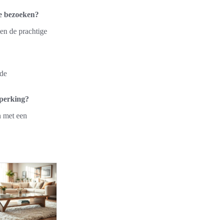
e bezoeken?
en de prachtige
nde
eperking?
n met een