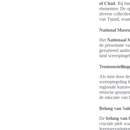
of Chad
. Bij b
elementen. De op
diverse collectie
van Tsjaad, waar
National Museu
Het
Nationaal 
de presentatie v
gevarieerd aanb
land weerspiegel
Tentoonstelling
Als men door de
weerspiegeling b
regionale kunstv
etnische groepen
de educatie van b
Belang van Sah
De
belang van 
cruciale plek wa
levenservaringe