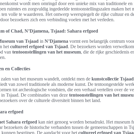
innenkomst wordt men omringd door een unieke mix van traditionele e
en ruimtes en zorgvuldig ingedeelde tentoonstellingszalen maken het 
s ten volle te waarderen. Het ontwerp weerspiegelt de rijke cultuur en d
door bezoekers zich een verbinding voelen met het verleden.
m of Chad, N’Djamena, Tsjaad: Sahara erfgoed
Museum van Tsjaad
in
N’Djamena
vormt een belangrijk centrum voo
an het
cultureel erfgoed van Tsjaad
. De bezoekers worden verwelkom
od van
tentoonstellingen van het museum
, die de rijke geschiedenis en
en.
en en Collecties
 zalen van het museum wandelt, ontdekt men de
kunstcollectie Tsjaad
iedt van zowel traditionele als moderne kunst. De tentoongestelde wer
ormen tot archeologische vondsten, die een verhaal vertellen over de ve
 in Tsjaad. De combinaties van deze
tentoonstellingen van het muse
ezoekers over de culturele diversiteit binnen het land.
ara erfgoed
het Sahara erfgoed
kan niet genoeg worden benadrukt. Het museum fu
ar bezoekers de historische verbanden tussen de gemeenschappen in Ts
n kunnen begrijpen. De aandacht voor het
cultureel erfgoed van Tsja