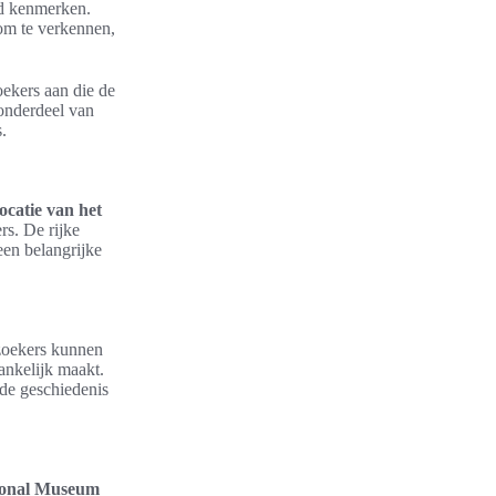
nd kenmerken.
 om te verkennen,
oekers aan die de
onderdeel van
.
locatie van het
rs. De rijke
een belangrijke
ezoekers kunnen
ankelijk maakt.
 de geschiedenis
ional Museum