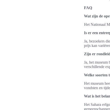
FAQ
Wat zijn de op
Het Nationaal M
Is er een entre
Ja, bezoekers die
prijs kan variëre
Zijn er rondle
Ja, het museum b
verschillende exp
Welke soorten t
Het museum heeft
vondsten en tijde
Wat is het bel
Het Sahara erfgo
gemeenschappen i