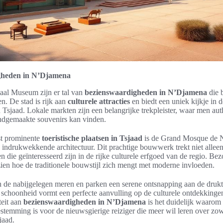
gheden in N’Djamena
aal Museum zijn er tal van
bezienswaardigheden in N’Djamena
die 
. De stad is rijk aan
culturele attracties
en biedt een uniek kijkje in 
n Tsjaad. Lokale markten zijn een belangrijke trekpleister, waar men au
ndgemaakte souvenirs kan vinden.
t prominente
toeristische plaatsen in Tsjaad
is de Grand Mosque de 
indrukwekkende architectuur. Dit prachtige bouwwerk trekt niet alleen
en die geïnteresseerd zijn in de rijke culturele erfgoed van de regio. B
ien hoe de traditionele bouwstijl zich mengt met moderne invloeden.
 de nabijgelegen meren en parken een serene ontsnapping aan de drukt
 schoonheid vormt een perfecte aanvulling op de culturele ontdekkinge
teit aan
bezienswaardigheden in N’Djamena
is het duidelijk waarom 
estemming is voor de nieuwsgierige reiziger die meer wil leren over zow
jaad.