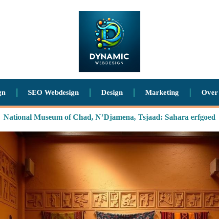
gn
SEO Webdesign
Design
Marketing
Over
National Museum of Chad, N’Djamena, Tsjaad: Sahara erfgoed