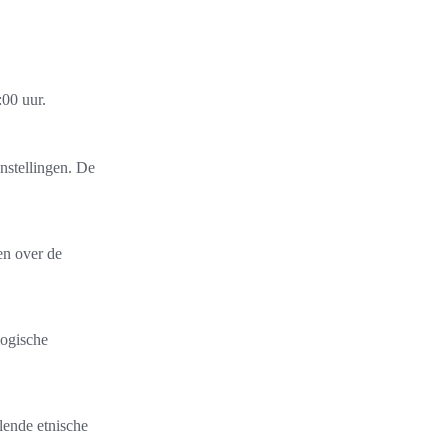
00 uur.
onstellingen. De
en over de
logische
lende etnische