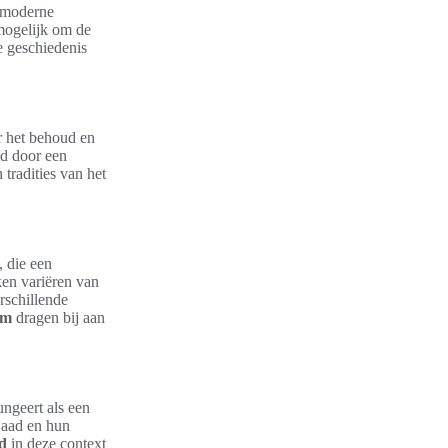
n moderne
mogelijk om de
e geschiedenis
r het behoud en
d door een
 tradities van het
, die een
ken variëren van
rschillende
um
dragen bij aan
ngeert als een
jaad en hun
ad
in deze context