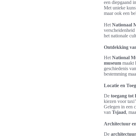
een diepgaand in
Met unieke kunst
maar ook een bel
Het
Nationaal 
verscheidenheid
het nationale cul
Ontdekking van
Het
National M
museum
maakt h
geschiedenis va
bestemming maakt
Locatie en Toe
De
toegang tot
kiezen voor taxi
Gelegen in een c
van
Tsjaad
, maa
Architectuur e
De
architectuu