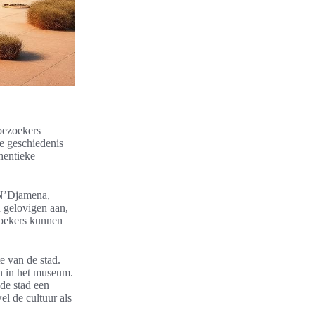
bezoekers
de geschiedenis
thentieke
N’Djamena,
 gelovigen aan,
ezoekers kunnen
e van de stad.
n in het museum.
de stad een
el de cultuur als