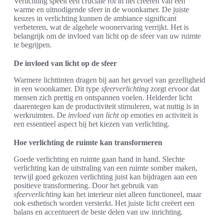
Verlichting speelt een cruciale rol in het creëren van een
warme en uitnodigende sfeer in de woonkamer. De juiste
keuzes in verlichting kunnen de ambiance significant
verbeteren, wat de algehele woonervaring verrijkt. Het is
belangrijk om de invloed van licht op de sfeer van uw ruimte
te begrijpen.
De invloed van licht op de sfeer
Warmere lichttinten dragen bij aan het gevoel van gezelligheid
in een woonkamer. Dit type
sfeerverlichting
zorgt ervoor dat
mensen zich prettig en ontspannen voelen. Helderder licht
daarentegen kan de productiviteit stimuleren, wat nuttig is in
werkruimten. De
invloed van licht
op emoties en activiteit is
een essentieel aspect bij het kiezen van verlichting.
Hoe verlichting de ruimte kan transformeren
Goede verlichting en ruimte gaan hand in hand. Slechte
verlichting kan de uitstraling van een ruimte somber maken,
terwijl goed gekozen verlichting juist kan bijdragen aan een
positieve transformering. Door het gebruik van
sfeerverlichting
kan het interieur niet alleen functioneel, maar
ook esthetisch worden versterkt. Het juiste licht creëert een
balans en accentueert de beste delen van uw inrichting.