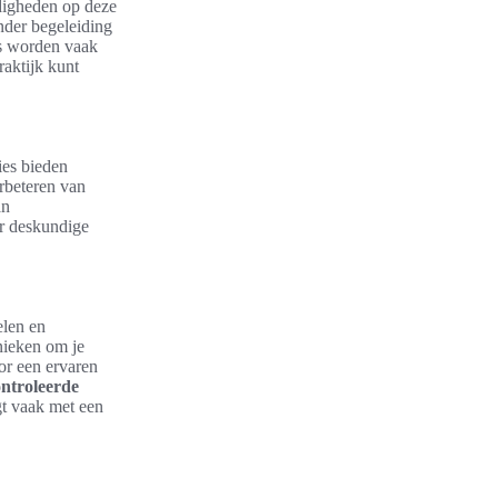
digheden op deze
der begeleiding
ps worden vaak
raktijk kunt
ies bieden
rbeteren van
an
er deskundige
elen en
nieken om je
or een ervaren
ntroleerde
t vaak met een