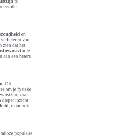
stzijn
te
ressvolle
gezondheid
en
 verbeteren van
 zien dat het
msbewustzijn
te
n aan een betere
en
. Dit
ker om je fysieke
ewustzijn, zoals
 dieper inzicht
dheid
, maar ook
 talloze populaire