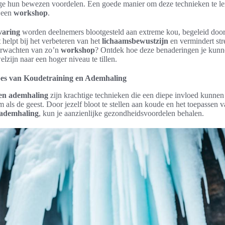
e hun bewezen voordelen. Een goede manier om deze technieken te ler
 een
workshop
.
varing
worden deelnemers blootgesteld aan extreme kou, begeleid doo
t helpt bij het verbeteren van het
lichaamsbewustzijn
en vermindert str
verwachten van zo’n
workshop
? Ontdek hoe deze benaderingen je kunn
lzijn naar een hoger niveau te tillen.
pes van Koudetraining en Ademhaling
en ademhaling
zijn krachtige technieken die een diepe invloed kunne
 als de geest. Door jezelf bloot te stellen aan koude en het toepassen 
 ademhaling
, kun je aanzienlijke gezondheidsvoordelen behalen.