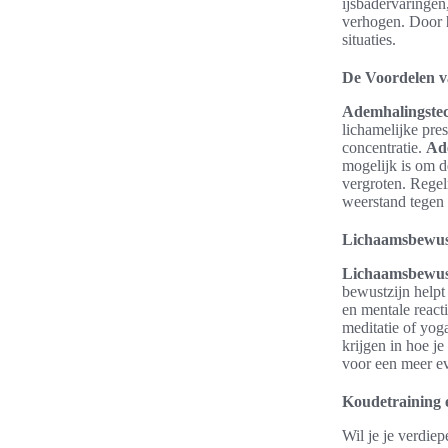
ijsbadervaringe
verhogen. Door
situaties.
De Voordelen v
Ademhalingste
lichamelijke pres
concentratie.
Ad
mogelijk is om d
vergroten. Rege
weerstand tegen 
Lichaamsbewus
Lichaamsbewus
bewustzijn helpt
en mentale react
meditatie of yog
krijgen in hoe je
voor een meer ev
Koudetraining 
Wil je je verdie