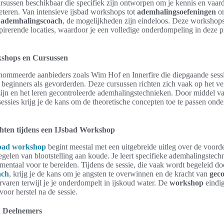
sussen beschikbaar die specifiek zijn ontworpen om je kennis en vaar
eteren. Van intensieve ijsbad workshops tot
ademhalingsoefeningen
on
e
ademhalingscoach
, de mogelijkheden zijn eindeloos. Deze worksho
irerende locaties, waardoor je een volledige onderdompeling in deze p
shops en Cursussen
enommeerde aanbieders zoals Wim Hof en Innerfire die diepgaande sess
 beginners als gevorderden. Deze cursussen richten zich vaak op het ve
jn en het leren gecontroleerde ademhalingstechnieken. Door middel v
 sessies krijg je de kans om de theoretische concepten toe te passen ond
ten tijdens een IJsbad Workshop
sbad workshop
begint meestal met een uitgebreide uitleg over de voord
egelen van blootstelling aan koude. Je leert specifieke ademhalingstech
 mentaal voor te bereiden. Tijdens de sessie, die vaak wordt begeleid do
ach
, krijg je de kans om je angsten te overwinnen en de kracht van
geco
rvaren terwijl je je onderdompelt in ijskoud water. De
workshop
eindig
 voor herstel na de sessie.
n Deelnemers