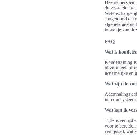
Deelnemers aan 
de voordelen va
Wetenschappelijk
aangetoond dat r
algehele gezondh
in wat je van de
FAQ
Wat is koudetr
Koudetraining is
bijvoorbeeld doo
lichamelijke en 
Wat zijn de vo
Ademhalingstechn
immuunsysteem. 
Wat kan ik ver
Tijdens een ijsb
voor te bereiden
een ijsbad, wat e