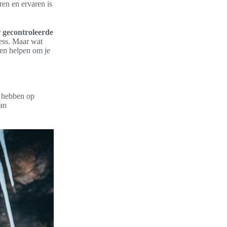
en en ervaren is
r
gecontroleerde
ess. Maar wat
en helpen om je
n hebben op
van