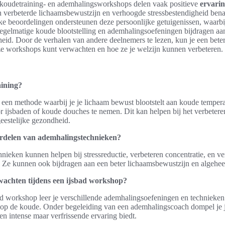
koudetraining- en ademhalingsworkshops delen vaak positieve
ervari
n verbeterde lichaamsbewustzijn en verhoogde stressbestendigheid ben
e beoordelingen ondersteunen deze persoonlijke getuigenissen, waarbi
egelmatige koude blootstelling en ademhalingsoefeningen bijdragen aa
eid. Door de verhalen van andere deelnemers te lezen, kun je een beter 
ze workshops kunt verwachten en hoe ze je welzijn kunnen verbeteren.
aining?
 een methode waarbij je je lichaam bewust blootstelt aan koude tempera
r ijsbaden of koude douches te nemen. Dit kan helpen bij het verbetere
geestelijke gezondheid.
ordelen van ademhalingstechnieken?
ieken kunnen helpen bij stressreductie, verbeteren concentratie, en ve
Ze kunnen ook bijdragen aan een beter lichaamsbewustzijn en algeheel
wachten tijdens een ijsbad workshop?
ad workshop leer je verschillende ademhalingsoefeningen en technieken
 op de koude. Onder begeleiding van een ademhalingscoach dompel je j
en intense maar verfrissende ervaring biedt.