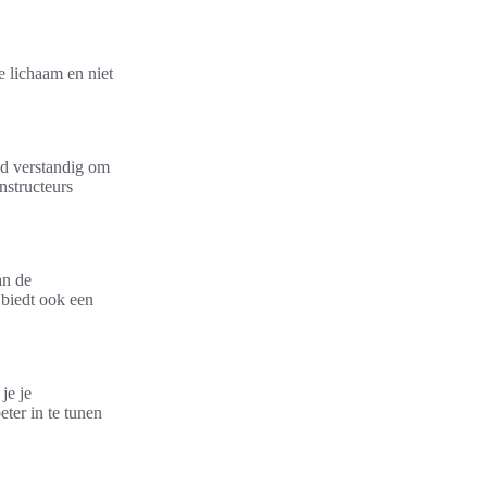
e lichaam en niet
jd verstandig om
nstructeurs
an de
 biedt ook een
je je
ter in te tunen