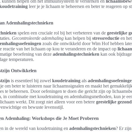
n, kunnen helpen om het immuunsysteem te versterken en
lichaamsbewu
koudetraining
leer je je lichaam te beheersen en beter te reageren op st
an Ademhalingstechnieken
chnieken
spelen een cruciale rol bij het verbeteren van de
geestelijke 
taties.
Gecontroleerde ademhaling
kan helpen bij
stressreductie
en het
emhalingsoefeningen
zoals die ontwikkeld door Wim Hof hebben laten
e reactie van het lichaam op kou te veranderen en de impact op
lichaa
lmatige beoefening van deze
ademhalingstechnieken
kan ook bijdrage
lage temperaturen.
tzijn Ontwikkelen
tzijn
is essentieel bij zowel
koudetraining
als
ademhalingsoefening
 je om beter te luisteren naar lichaamssignalen en maakt het gemakkelij
ies te beheersen. Door oefeningen te doen die gericht zijn op lichaamsb
a, in combinatie met koudetraining en ademhalingsmethoden, kun je een
 lichaam werkt. Dit zorgt niet alleen voor een betere
geestelijke gezon
enwichtige en bewuste levensstijl.
en Ademhaling: Workshops die Je Moet Proberen
pen in de wereld van koudetraining en
ademhalingstechnieken
? Er zijn