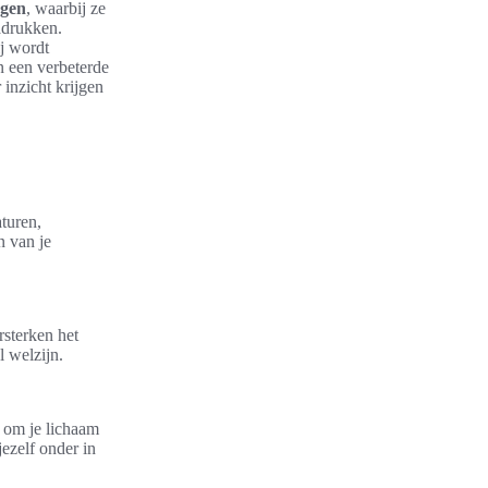
ngen
, waarbij ze
adrukken.
j wordt
n een verbeterde
inzicht krijgen
turen,
n van je
rsterken het
 welzijn.
 om je lichaam
ezelf onder in