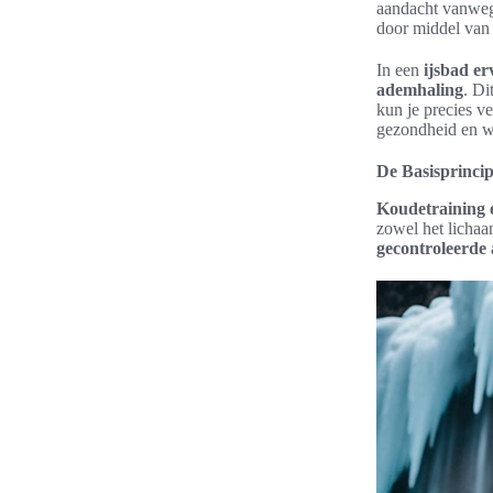
aandacht vanweg
door middel van
In een
ijsbad er
ademhaling
. Di
kun je precies 
gezondheid en we
De Basisprinci
Koudetraining 
zowel het lichaam
gecontroleerde