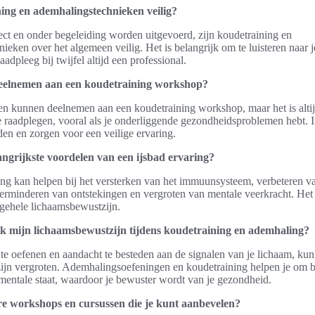
ing en ademhalingstechnieken veilig?
ct en onder begeleiding worden uitgevoerd, zijn koudetraining en
ieken over het algemeen veilig. Het is belangrijk om te luisteren naar j
aadpleeg bij twijfel altijd een professional.
eelnemen aan een koudetraining workshop?
n kunnen deelnemen aan een koudetraining workshop, maar het is alti
te raadplegen, vooral als je onderliggende gezondheidsproblemen hebt. I
iden en zorgen voor een veilige ervaring.
angrijkste voordelen van een ijsbad ervaring?
ing kan helpen bij het versterken van het immuunsysteem, verbeteren v
rminderen van ontstekingen en vergroten van mentale veerkracht. Het
lgehele lichaamsbewustzijn.
ik mijn lichaamsbewustzijn tijdens koudetraining en ademhaling?
te oefenen en aandacht te besteden aan de signalen van je lichaam, kun 
jn vergroten. Ademhalingsoefeningen en koudetraining helpen je om be
 mentale staat, waardoor je bewuster wordt van je gezondheid.
re workshops en cursussen die je kunt aanbevelen?