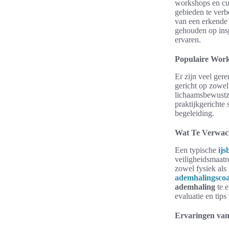
workshops en cur
gebieden te verb
van een erkend
gehouden op insp
ervaren.
Populaire Work
Er zijn veel ger
gericht op zowel
lichaamsbewustzi
praktijkgerichte
begeleiding.
Wat Te Verwach
Een typische
ij
veiligheidsmaatr
zowel fysiek als
ademhalingsco
ademhaling
te e
evaluatie en tips
Ervaringen va