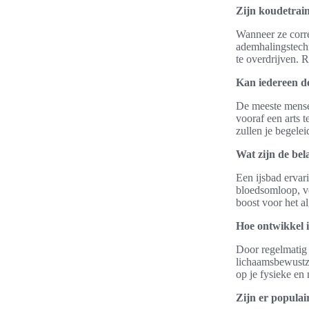
Zijn koudetrain
Wanneer ze corre
ademhalingstechn
te overdrijven. R
Kan iedereen d
De meeste mense
vooraf een arts 
zullen je begele
Wat zijn de bel
Een ijsbad ervar
bloedsomloop, ve
boost voor het a
Hoe ontwikkel 
Door regelmatig 
lichaamsbewustzi
op je fysieke en
Zijn er populai