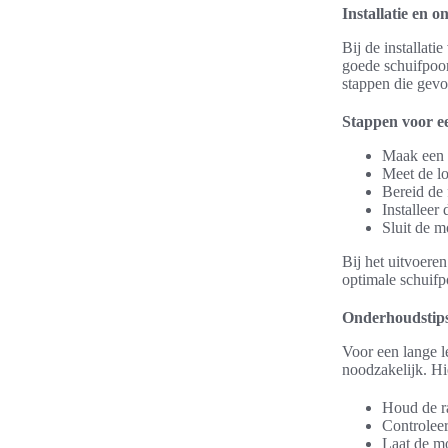
Installatie en 
Bij de installat
goede schuifpoort
stappen die gevo
Stappen voor ee
Maak een g
Meet de lo
Bereid de 
Installeer
Sluit de 
Bij het uitvoere
optimale schuifpo
Onderhoudstip
Voor een lange 
noodzakelijk. Hie
Houd de ra
Controleer
Laat de mo