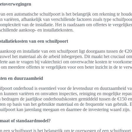
etoverwegingen
van een automatische schuifpoort is het belangrijk om rekening te houd
an variëren, afhankelijk van verschillende factoren zoals type schuifpoo
omplexiteit van de installatie. Het is raadzaam om offertes te vergelijken
schillende aankoop- en installatiekosten.
tallatiekosten van een schuifpoort
 aankoop en installatie van een schuifpoort ligt doorgaans tussen de €2
 zowel het materiaal als de arbeid inbegrepen. Dit maakt het cruciaal o
fferte aan te vragen bij vaktechnici om onverwachte kosten te voorkome
 om meerdere offertes te vergelijken voor een beter inzicht in de te ver
ten en duurzaamheid
fpoort onderhoud is essentieel voor de levensduur en duurzaamheid va
 kunnen variëren en omvatten inspecties, reiniging en mogelijke repar
 bedragen de jaarlijkse onderhoudskosten gemiddeld tussen de €150 en
ren op basis van het gebruikte materiaal en de frequentie van gebruik.
ifpoort kan jarenlang meegaan en daarmee de investering waard zijn.
 maat of standaardmodel?
an een schuifpoort is het belangrijk om te overwegen of een schuifpoort