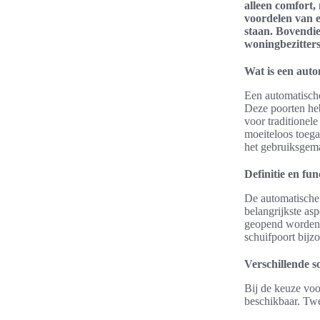
alleen comfort,
voordelen van e
staan. Bovendie
woningbezitters
Wat is een auto
Een automatisch
Deze poorten heb
voor traditionel
moeiteloos toega
het gebruiksgemak
Definitie en fun
De automatische 
belangrijkste as
geopend worden, 
schuifpoort bijz
Verschillende s
Bij de keuze voo
beschikbaar. Twe