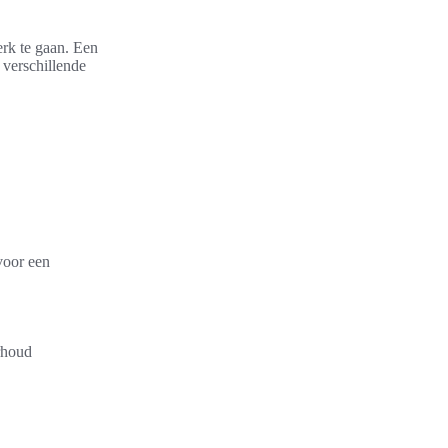
erk te gaan. Een
r verschillende
voor een
rhoud