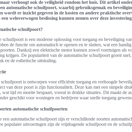
 maar verhoogt ook de veiligheid rondom het huis. Dit artikel onde
en automatische schuifpoort, waarbij gebruiksgemak en beveiligin
n wordt er inzicht gegeven in de kosten en andere praktische ove
 een weloverwogen beslissing kunnen nemen over deze investering
matische schuifpoort?
e schuifpoort is een moderne oplossing voor toegang en beveiliging v
ben de functie om automatisch te openen en te sluiten, wat een handig a
e poorten. Dankzij een elektrische motor kunnen zowel voertuigen als v
ng krijgen. De populariteit van de automatische schuifpoort groeit sne
 en de esthetische uitstraling.
ctie
schuifpoort is ontworpen voor efficiënte toegang en verhoogde beveili
pect van deze poort is zijn functionaliteit. Deze kan met een simpele dr
wat tijd en moeite bespaart, vooral in drukke situaties. Dit maakt de a
onder geschikt voor woningen en bedrijven waar snelle toegang gewenst
oorten automatische schuifpoorten
r een automatische schuifpoort zijn er verschillende soorten automatisc
e populaire uitvoeringen zijn de vrijdragende schuifpoort en de schuifpo