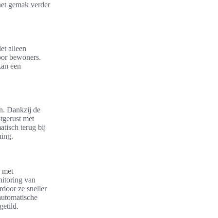
het gemak verder
et alleen
voor bewoners.
kan een
en. Dankzij de
tgerust met
tisch terug bij
ning.
n met
nitoring van
door ze sneller
automatische
etild.