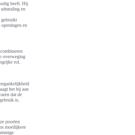
odig heeft. Hij
uitstraling en
 gebruikt
re openingen en
n combineren
 de overweging
grijke rol.
toegankelijkheid
agt het bij aan
varen dat de
gebruik is.
eze poorten
ns moeilijkere
Sommige