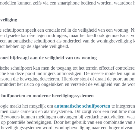
modellen kunnen zelfs via een smartphone bediend worden, waardoor 
veiliging
 schuifpoort speelt een cruciale rol in de veiligheid van een woning. Ni
 een fysieke barrière tegen indringers, maar het biedt ook gemoedsrust 
een automatische schuifpoort als onderdeel van de woningbeveiliging 
act hebben op de algehele veiligheid.
oort bijdraagt aan de veiligheid van uw woning
sche schuifpoort kan men de toegang tot het terrein effectief controler
ctie kan deze poort indringers ontmoedigen. De meeste modellen zijn ui
soren die beweging detecteren. Hierdoor stopt of draait de poort automa
ermindert het risico op ongelukken en versterkt de veiligheid van de wo
chuifpoorten en moderne beveiligingssystemen
ogie maakt het mogelijk om
automatische schuifpoorten
te integrere
emen zoals camera’s en alarmsystemen. Dit zorgt voor een real-time mo
Bewoners kunnen meldingen ontvangen bij verdachte activiteiten, waar
op potentiële bedreigingen. Door het gebruik van een combinatie van 
 beveiligingssystemen wordt woningbeveiliging naar een hoger niveau g