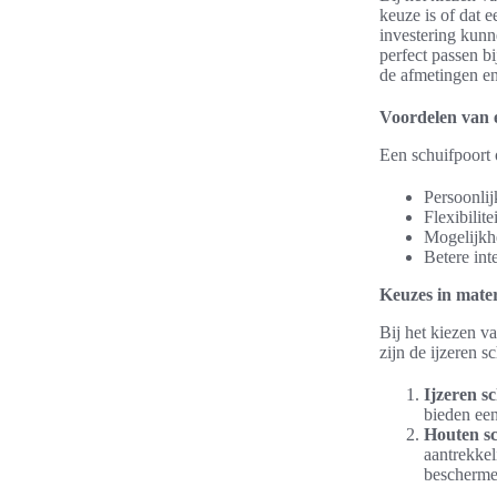
keuze is of dat 
investering kunn
perfect passen b
de afmetingen en
Voordelen van 
Een schuifpoort
Persoonlij
Flexibilite
Mogelijkhe
Betere int
Keuzes in materi
Bij het kiezen v
zijn de ijzeren 
Ijzeren s
bieden een
Houten sc
aantrekkel
bescherme