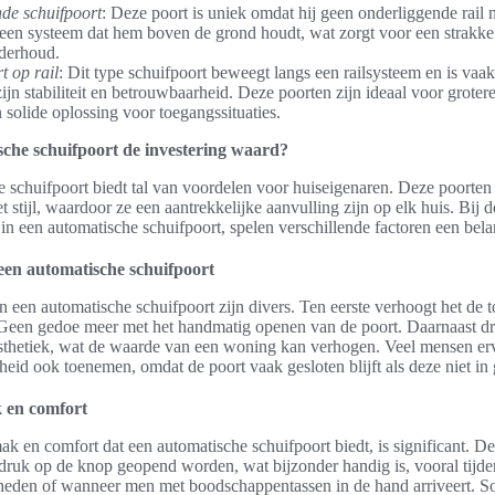
de schuifpoort
: Deze poort is uniek omdat hij geen onderliggende rail n
een systeem dat hem boven de grond houdt, wat zorgt voor een strakke 
derhoud.
t op rail
: Dit type schuifpoort beweegt langs een railsysteem en is vaak
jn stabiliteit en betrouwbaarheid. Deze poorten zijn ideaal voor grote
 solide oplossing voor toegangssituaties.
sche schuifpoort de investering waard?
 schuifpoort biedt tal van voordelen voor huiseigenaren. Deze poorte
et stijl, waardoor ze een aantrekkelijke aanvulling zijn op elk huis. Bij
in een automatische schuifpoort, spelen verschillende factoren een belan
een automatische schuifpoort
 een automatische schuifpoort zijn divers. Ten eerste verhoogt het de 
een gedoe meer met het handmatig openen van de poort. Daarnaast dra
sthetiek, wat de waarde van een woning kan verhogen. Veel mensen er
heid ook toenemen, omdat de poort vaak gesloten blijft als deze niet in 
 en comfort
k en comfort dat een automatische schuifpoort biedt, is significant. D
ruk op de knop geopend worden, wat bijzonder handig is, vooral tijde
eden of wanneer men met boodschappentassen in de hand arriveert. 