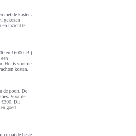
en met de kosten.
rt, gekozen
 en inzicht te
000 en €6000. Bij
m een
n. Het is voor de
wachten kosten.
n de poort. De
aties. Voor de
 €300. Dit
 Een goed
 op maat de beste