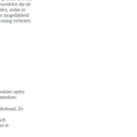
voordelen
die de
den, zodat ze
de mogelijkheid
woning verbetert.
ulaire opties
enmerken:
nderhoud. Ze
sch
ze te