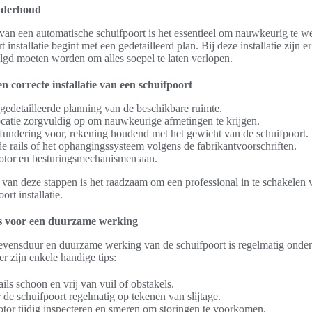
onderhoud
ie van een automatische schuifpoort is het essentieel om nauwkeurig te w
 installatie begint met een gedetailleerd plan. Bij deze installatie zijn e
lgd moeten worden om alles soepel te laten verlopen.
n correcte installatie van een schuifpoort
edetailleerde planning van de beschikbare ruimte.
catie zorgvuldig op om nauwkeurige afmetingen te krijgen.
fundering voor, rekening houdend met het gewicht van de schuifpoort.
 de rails of het ophangingssysteem volgens de fabrikantvoorschriften.
motor en besturingsmechanismen aan.
n van deze stappen is het raadzaam om een professional in te schakelen 
ort installatie.
s voor een duurzame werking
levensduur en duurzame werking van de schuifpoort is regelmatig onde
r zijn enkele handige tips:
ils schoon en vrij van vuil of obstakels.
 de schuifpoort regelmatig op tekenen van slijtage.
tor tijdig inspecteren en smeren om storingen te voorkomen.