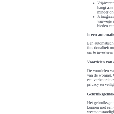
Vrijdragen
hangt aan 
minder on
Schuifpoor
vanwege zi
bieden een
Is een automati
Een automatische
functionaliteit m
om te investeren 
Voordelen van 
De voordelen van
van de woning. G
een verbeterde e
privacy en veilig
Gebruiksgemak
Het gebruiksgema
kunnen met een d
weersomstandigh