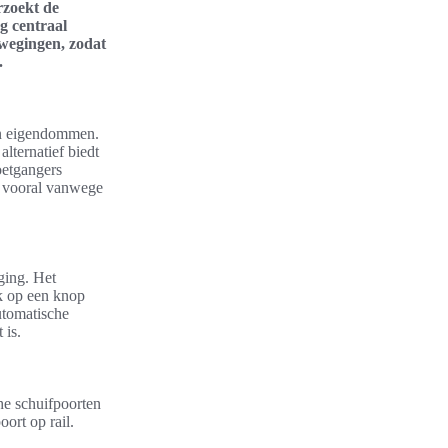
rzoekt de
g centraal
rwegingen, zodat
.
an eigendommen.
lternatief biedt
oetgangers
l, vooral vanwege
ging. Het
uk op een knop
utomatische
 is.
he schuifpoorten
ort op rail.