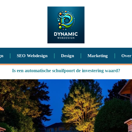
gn
SEO Webdesign
Design
Marketing
Over
Is een automatische schuifpoort de investering waard?