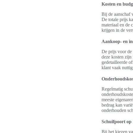
Kosten en budg
Bij de aanschaf 
De totale prijs k
materiaal en de c
krijgen in de ver
Aankoop- en ins
De prijs voor de
deze kosten zijn
gedetailleerde o
klant vaak nuttig
Onderhoudskos
Regelmatig schui
onderhoudskosten
meeste eigenaren
bedrag kan varië
onderhouden schu
Schuifpoort op
Bij het kiezen v