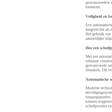
geavanceerdere 
toeneemt.
Veiligheid en be
Een automatische
fungeert het als
Het gebruik van 
aanzienlijke imp
Hoe een schuifp
Met een automati
robuuste constru
geavanceerde sen
obstakels. Dit v
Automatische s
Moderne technol
beveiligingssyst
toegangspunten. 
kunnen reageren 
schuifpoorten en