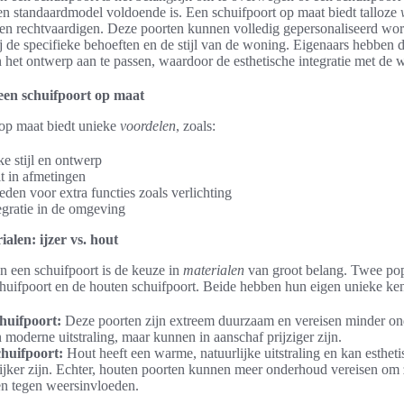
een standaardmodel voldoende is. Een schuifpoort op maat biedt talloze
en rechtvaardigen. Deze poorten kunnen volledig gepersonaliseerd wor
ij de specifieke behoeften en de stijl van de woning. Eigenaars hebben 
 het ontwerp aan te passen, waardoor de esthetische integratie met de 
een schuifpoort op maat
 op maat biedt unieke
voordelen
, zoals:
ke stijl en ontwerp
it in afmetingen
den voor extra functies zoals verlichting
egratie in de omgeving
alen: ijzer vs. hout
an een schuifpoort is de keuze in
materialen
van groot belang. Twee pop
schuifpoort en de houten schuifpoort. Beide hebben hun eigen unieke k
chuifpoort:
Deze poorten zijn extreem duurzaam en vereisen minder o
 moderne uitstraling, maar kunnen in aanschaf prijziger zijn.
huifpoort:
Hout heeft een warme, natuurlijke uitstraling en kan estheti
ijker zijn. Echter, houten poorten kunnen meer onderhoud vereisen om 
n tegen weersinvloeden.