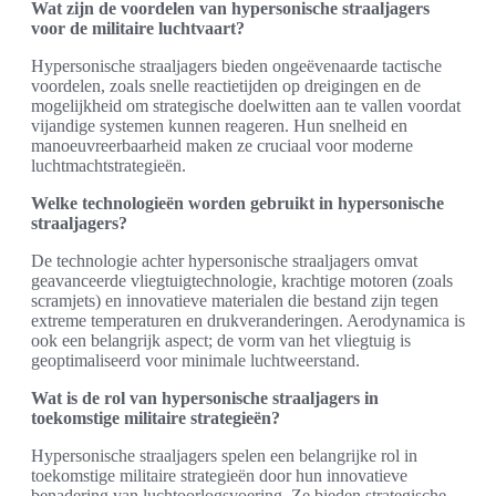
Wat zijn de voordelen van hypersonische straaljagers
voor de militaire luchtvaart?
Hypersonische straaljagers bieden ongeëvenaarde tactische
voordelen, zoals snelle reactietijden op dreigingen en de
mogelijkheid om strategische doelwitten aan te vallen voordat
vijandige systemen kunnen reageren. Hun snelheid en
manoeuvreerbaarheid maken ze cruciaal voor moderne
luchtmachtstrategieën.
Welke technologieën worden gebruikt in hypersonische
straaljagers?
De technologie achter hypersonische straaljagers omvat
geavanceerde vliegtuigtechnologie, krachtige motoren (zoals
scramjets) en innovatieve materialen die bestand zijn tegen
extreme temperaturen en drukveranderingen. Aerodynamica is
ook een belangrijk aspect; de vorm van het vliegtuig is
geoptimaliseerd voor minimale luchtweerstand.
Wat is de rol van hypersonische straaljagers in
toekomstige militaire strategieën?
Hypersonische straaljagers spelen een belangrijke rol in
toekomstige militaire strategieën door hun innovatieve
benadering van luchtoorlogsvoering. Ze bieden strategische