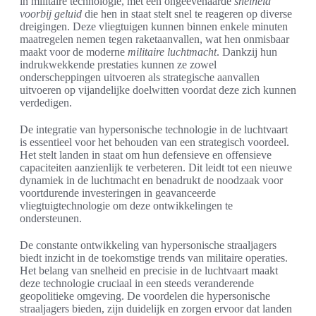
in militaire technologie, met een ongeëvenaarde
snelheid
voorbij geluid
die hen in staat stelt snel te reageren op diverse
dreigingen. Deze vliegtuigen kunnen binnen enkele minuten
maatregelen nemen tegen raketaanvallen, wat hen onmisbaar
maakt voor de moderne
militaire luchtmacht
. Dankzij hun
indrukwekkende prestaties kunnen ze zowel
onderscheppingen uitvoeren als strategische aanvallen
uitvoeren op vijandelijke doelwitten voordat deze zich kunnen
verdedigen.
De integratie van hypersonische technologie in de luchtvaart
is essentieel voor het behouden van een strategisch voordeel.
Het stelt landen in staat om hun defensieve en offensieve
capaciteiten aanzienlijk te verbeteren. Dit leidt tot een nieuwe
dynamiek in de luchtmacht en benadrukt de noodzaak voor
voortdurende investeringen in geavanceerde
vliegtuigtechnologie om deze ontwikkelingen te
ondersteunen.
De constante ontwikkeling van hypersonische straaljagers
biedt inzicht in de toekomstige trends van militaire operaties.
Het belang van snelheid en precisie in de luchtvaart maakt
deze technologie cruciaal in een steeds veranderende
geopolitieke omgeving. De voordelen die hypersonische
straaljagers bieden, zijn duidelijk en zorgen ervoor dat landen