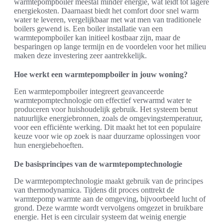
warmtepompboiler meestal minder energie, wat leidt tot lagere
energiekosten. Daarnaast biedt het comfort door snel warm
water te leveren, vergelijkbaar met wat men van traditionele
boilers gewend is. Een boiler installatie van een
warmtepompboiler kan initieel kostbaar zijn, maar de
besparingen op lange termijn en de voordelen voor het milieu
maken deze investering zeer aantrekkelijk.
Hoe werkt een warmtepompboiler in jouw woning?
Een warmtepompboiler integreert geavanceerde
warmtepomptechnologie om effectief verwarmd water te
produceren voor huishoudelijk gebruik. Het systeem benut
natuurlijke energiebronnen, zoals de omgevingstemperatuur,
voor een efficiënte werking. Dit maakt het tot een populaire
keuze voor wie op zoek is naar duurzame oplossingen voor
hun energiebehoeften.
De basisprincipes van de warmtepomptechnologie
De warmtepomptechnologie maakt gebruik van de principes
van thermodynamica. Tijdens dit proces onttrekt de
warmtepomp warmte aan de omgeving, bijvoorbeeld lucht of
grond. Deze warmte wordt vervolgens omgezet in bruikbare
energie. Het is een circulair systeem dat weinig energie