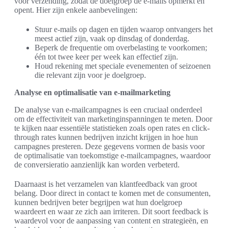
voor verzending, zodat de doelgroep de e-mails opmerkt en
opent. Hier zijn enkele aanbevelingen:
Stuur e-mails op dagen en tijden waarop ontvangers het
meest actief zijn, vaak op dinsdag of donderdag.
Beperk de frequentie om overbelasting te voorkomen;
één tot twee keer per week kan effectief zijn.
Houd rekening met speciale evenementen of seizoenen
die relevant zijn voor je doelgroep.
Analyse en optimalisatie van e-mailmarketing
De analyse van e-mailcampagnes is een cruciaal onderdeel
om de effectiviteit van marketinginspanningen te meten. Door
te kijken naar essentiële statistieken zoals open rates en click-
through rates kunnen bedrijven inzicht krijgen in hoe hun
campagnes presteren. Deze gegevens vormen de basis voor
de optimalisatie van toekomstige e-mailcampagnes, waardoor
de conversieratio aanzienlijk kan worden verbeterd.
Daarnaast is het verzamelen van klantfeedback van groot
belang. Door direct in contact te komen met de consumenten,
kunnen bedrijven beter begrijpen wat hun doelgroep
waardeert en waar ze zich aan irriteren. Dit soort feedback is
waardevol voor de aanpassing van content en strategieën, en