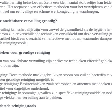
liteit ernstig beïnvloeden. Zelfs een klein aantal stofdeeltjes kan leide
ten. Het toepassen van effectieve methoden voor het verwijderen van 
sentieel om een veilige en schone werkomgeving te waarborgen.
e onzichtbare vervuiling grondig?
uiling kan schadelijk zijn voor zowel de gezondheid als de hygiëne in 
om zijn er verschillende technieken ontwikkeld om deze vervuiling g
 artikel biedt een overzicht van effectieve methoden, waaronder dampre
h reinigingstools.
nieken voor grondige reiniging
n van onzichtbare vervuiling zijn er diverse technieken effectief geble
thoden zijn:
ging: Deze methode maakt gebruik van stoom om vuil en bacteriën te v
en grondige reiniging mogelijk is.
e reiniging: Basistechnieken zoals schrobben en afnemen met doeken 
tief voor dagelijkse onderhoud.
reiniging: In sommige gevallen zijn specifieke reinigingsmiddelen no
e vlekken en vervuiling aan te pakken.
htech reinigingstools