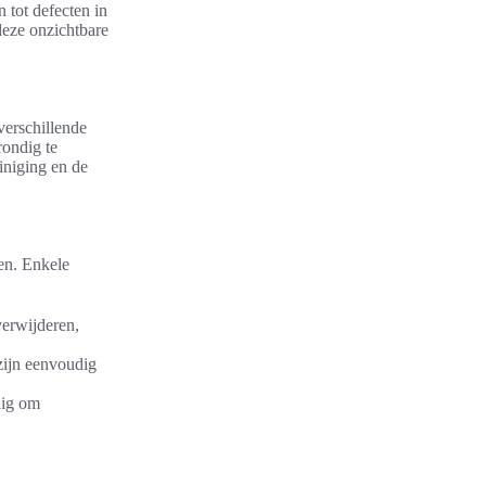
n tot defecten in
deze onzichtbare
verschillende
rondig te
iniging en de
ken. Enkele
erwijderen,
zijn eenvoudig
dig om