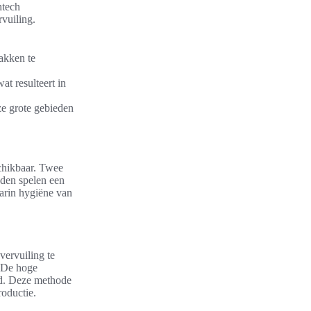
htech
rvuiling.
akken te
at resulteert in
ze grote gebieden
schikbaar. Twee
oden spelen een
aarin hygiëne van
ervuiling te
. De hoge
od. Deze methode
roductie.