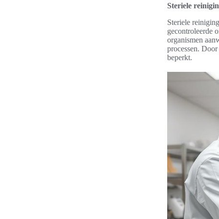
Steriele reinig
Steriele reinigi
gecontroleerde o
organismen aanwe
processen. Door 
beperkt.