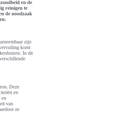
ezondheid en de
g reinigen te
den de noodzaak
en.
aarneembaar zijn
vervuiling komt
kenhuizen. In dit
verschillende
cron. Deze
cteriën en
t en
eit van
aardoor ze