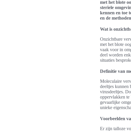
met het blote o
steriele omgevi
kennen en toe t
en de methoden 
Wat is onzichtb
Onzichtbare verv
met het blote o
vaak voor in omg
deel worden enke
situaties besprok
Definitie van m
Moleculaire verv
deeltjes kunnen 
virusdeeltjes. Do
oppervlakken te b
gevaarlijke omge
unieke eigensch
Voorbeelden van
Er zijn talloze 