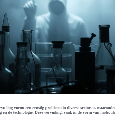
vuiling vormt een ernstig probleem in diverse sectoren, waaronde
 en de technologie. Deze vervuiling, vaak in de vorm van moleculai