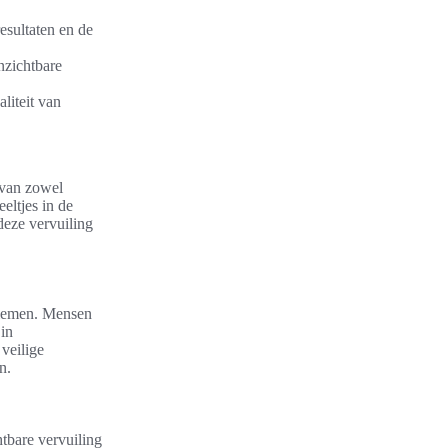
esultaten en de
nzichtbare
liteit van
 van zowel
eltjes in de
eze vervuiling
blemen. Mensen
 in
veilige
n.
tbare vervuiling