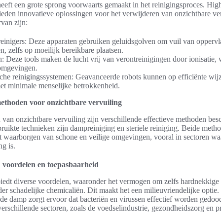
eeft een grote sprong voorwaarts gemaakt in het reinigingsproces. Hig
bieden innovatieve oplossingen voor het verwijderen van onzichtbare ve
van zijn:
einigers: Deze apparaten gebruiken geluidsgolven om vuil van oppervl
n, zelfs op moeilijk bereikbare plaatsen.
n: Deze tools maken de lucht vrij van verontreinigingen door ionisatie, w
omgevingen.
he reinigingssystemen: Geavanceerde robots kunnen op efficiënte wij
et minimale menselijke betrokkenheid.
ethoden voor onzichtbare vervuiling
en van onzichtbare vervuiling zijn verschillende effectieve methoden be
ruikte technieken zijn dampreiniging en steriele reiniging. Beide meth
het waarborgen van schone en veilige omgevingen, vooral in sectoren w
ng is.
 voordelen en toepasbaarheid
edt diverse voordelen, waaronder het vermogen om zelfs hardnekkige v
er schadelijke chemicaliën. Dit maakt het een milieuvriendelijke optie
de damp zorgt ervoor dat bacteriën en virussen effectief worden gedo
 verschillende sectoren, zoals de voedselindustrie, gezondheidszorg en p