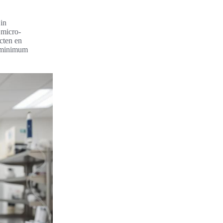
 in
 micro-
cten en
n minimum