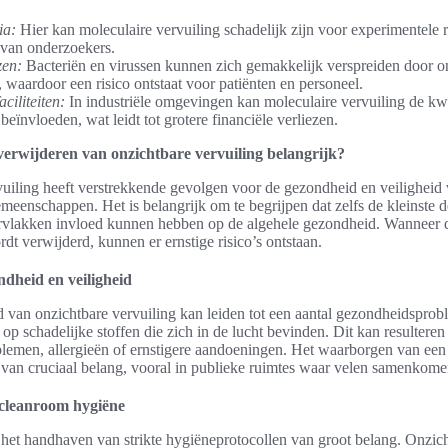
ia:
Hier kan moleculaire vervuiling schadelijk zijn voor experimentele r
 van onderzoekers.
zen:
Bacteriën en virussen kunnen zich gemakkelijk verspreiden door o
, waardoor een risico ontstaat voor patiënten en personeel.
ciliteiten:
In industriële omgevingen kan moleculaire vervuiling de kwa
beïnvloeden, wat leidt tot grotere financiële verliezen.
erwijderen van onzichtbare vervuiling belangrijk?
uiling heeft verstrekkende gevolgen voor de gezondheid en veiligheid
meenschappen. Het is belangrijk om te begrijpen dat zelfs de kleinste de
ervlakken invloed kunnen hebben op de algehele gezondheid. Wanneer d
dt verwijderd, kunnen er ernstige risico’s ontstaan.
dheid en veiligheid
 van onzichtbare vervuiling kan leiden tot een aantal gezondheidspro
p schadelijke stoffen die zich in de lucht bevinden. Dit kan resulteren
emen, allergieën of ernstigere aandoeningen. Het waarborgen van een 
van cruciaal belang, vooral in publieke ruimtes waar velen samenkome
 cleanroom hygiëne
 het handhaven van strikte hygiëneprotocollen van groot belang. Onzich