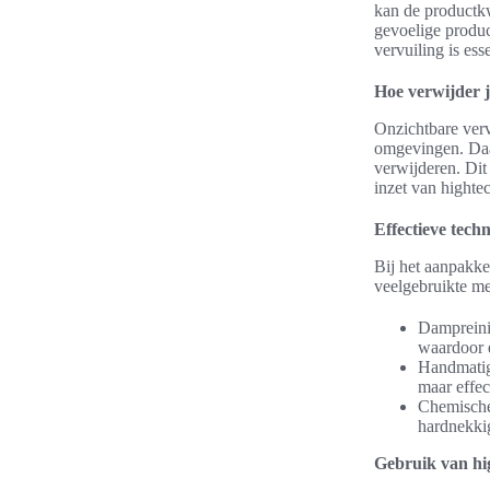
kan de productkwa
gevoelige produc
vervuiling is es
Hoe verwijder j
Onzichtbare verv
omgevingen. Daar
verwijderen. Dit
inzet van hightec
Effectieve tech
Bij het aanpakke
veelgebruikte me
Dampreini
waardoor e
Handmatig
maar effec
Chemische 
hardnekkig
Gebruik van hig