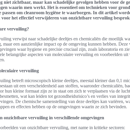
og niet zichtbaar, maar kan schadelijke gevolgen hebben voor de g
ngen waarin men werkt. Het is essentieel om technieken voor grondi
e passen om cleanroom hygiëne te waarborgen. In dit artikel wor
voor het effectief verwijderen van onzichtbare vervuiling besprok
are vervuiling?
uiling verwijst naar schadelijke deeltjes en chemicaliën die moeilijk w
og, maar een aanzienlijke impact op de omgeving kunnen hebben. Deze 
evingen waar hygiene en precisie cruciaal zijn, zoals laboratoria en zie
le belangrijke aspecten van moleculaire vervuiling en voorbeelden uit 
en.
oleculaire vervuiling
uiling betreft microscopisch kleine deeltjes, meestal kleiner dan 0,1 mi
bestaan uit een verscheidenheid aan stoffen, waaronder chemicaliën, ba
or hun kleine formaat zijn ze in staat om zich te verplaatsen via de luch
esmetten, wat kan leiden tot gezondheidsrisico’s en verlies van integrit
vingen. De chemische samenstelling van deze deeltjes kan variëren, w
appen en effecten hebben op de omgevingen waarin ze zich bevinden.
 onzichtbare vervuiling in verschillende omgevingen
voorbeelden van onzichtbare vervuiling, met name in kritieke sectoren: