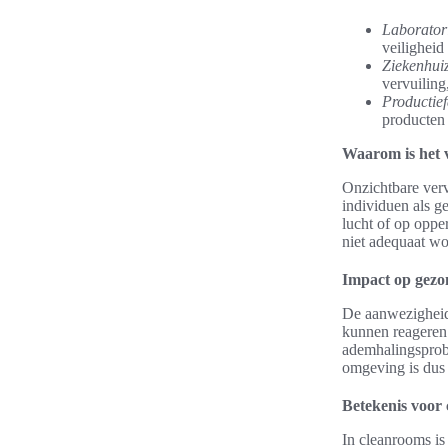
Laborator
veiligheid
Ziekenhui
vervuiling
Productiefa
producten 
Waarom is het v
Onzichtbare verv
individuen als ge
lucht of op opp
niet adequaat wor
Impact op gezon
De aanwezigheid
kunnen reageren o
ademhalingsprobl
omgeving is dus 
Betekenis voor
In cleanrooms is