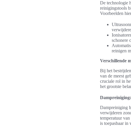
De technologie h
reinigingstools 
Voorbeelden hier
Ultrasoonr
verwijdere
Ionisatore
schonere 
Automatisc
reinigen m
Verschillende m
Bij het bestrijd
van de meest geb
cruciale rol in 
het grootste bela
Dampreiniging:
Dampreiniging bi
verwijderen zond
temperatuur van 
is toepasbaar in