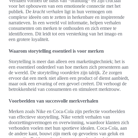
Verhalen vormen de basis van *branding* en zijn cruciaal
voor het opbouwen van een emotionele connectie met het
publiek. De
kracht verhalen
ligt in hun vermogen om
complexe ideeën om te zetten in herkenbare en inspirerende
narratieven. In een wereld vol informatie, helpen verhalen
consumenten om merken te onthouden en zich ermee te
identificeren. Dit leidt tot een versterking van het imago en
een grotere loyaliteit.
Waarom storytelling essentieel is voor merken
Storytelling is meer dan alleen een marketingtechniek; het is
een essentieel onderdeel van hoe merken zich presenteren aan
de wereld. De
storytelling voordelen
zijn talrijk. Ze zorgen
ervoor dat een merk niet alleen een product of dienst aanbiedt,
maar ook een ervaring of een gevoel creëert. Dit verhoogt de
betrokkenheid van consumenten en stimuleert merktrouw.
Voorbeelden van succesvolle merkverhalen
Merken zoals Nike en Coca-Cola zijn perfectie voorbeelden
van effectieve storytelling. Nike vertelt verhalen van
doorzettingsvermogen en overwinning, waardoor klanten zich
verbonden voelen met hun sportieve idealen. Coca-Cola, aan
de andere kant, bouwt zijn merk op gevoelens van geluk en