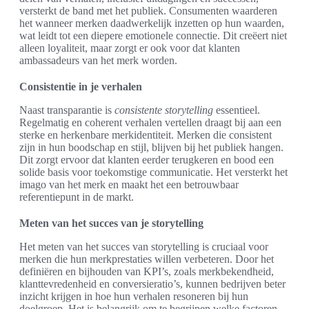
versterkt de band met het publiek. Consumenten waarderen
het wanneer merken daadwerkelijk inzetten op hun waarden,
wat leidt tot een diepere emotionele connectie. Dit creëert niet
alleen loyaliteit, maar zorgt er ook voor dat klanten
ambassadeurs van het merk worden.
Consistentie in je verhalen
Naast transparantie is
consistente storytelling
essentieel.
Regelmatig en coherent verhalen vertellen draagt bij aan een
sterke en herkenbare merkidentiteit. Merken die consistent
zijn in hun boodschap en stijl, blijven bij het publiek hangen.
Dit zorgt ervoor dat klanten eerder terugkeren en bood een
solide basis voor toekomstige communicatie. Het versterkt het
imago van het merk en maakt het een betrouwbaar
referentiepunt in de markt.
Meten van het succes van je storytelling
Het meten van het succes van storytelling is cruciaal voor
merken die hun merkprestaties willen verbeteren. Door het
definiëren en bijhouden van KPI’s, zoals merkbekendheid,
klanttevredenheid en conversieratio’s, kunnen bedrijven beter
inzicht krijgen in hoe hun verhalen resoneren bij hun
doelgroep. Het is belangrijk om te begrijpen welke factoren