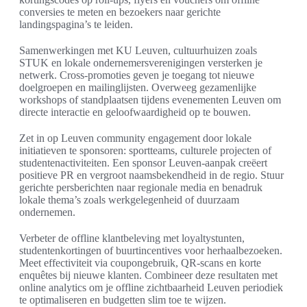
conversies te meten en bezoekers naar gerichte
landingspagina’s te leiden.
Samenwerkingen met KU Leuven, cultuurhuizen zoals
STUK en lokale ondernemersverenigingen versterken je
netwerk. Cross-promoties geven je toegang tot nieuwe
doelgroepen en mailinglijsten. Overweeg gezamenlijke
workshops of standplaatsen tijdens evenementen Leuven om
directe interactie en geloofwaardigheid op te bouwen.
Zet in op Leuven community engagement door lokale
initiatieven te sponsoren: sportteams, culturele projecten of
studentenactiviteiten. Een sponsor Leuven-aanpak creëert
positieve PR en vergroot naamsbekendheid in de regio. Stuur
gerichte persberichten naar regionale media en benadruk
lokale thema’s zoals werkgelegenheid of duurzaam
ondernemen.
Verbeter de offline klantbeleving met loyaltystunten,
studentenkortingen of buurtincentives voor herhaalbezoeken.
Meet effectiviteit via coupongebruik, QR-scans en korte
enquêtes bij nieuwe klanten. Combineer deze resultaten met
online analytics om je offline zichtbaarheid Leuven periodiek
te optimaliseren en budgetten slim toe te wijzen.