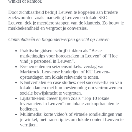
winkel of kantoor.
Door zichtbaarheid bedrijf Leuven te koppelen aan bredere
zoekwoorden zoals marketing Leuven en lokale SEO
Leuven, dek je meerdere stappen van de klantreis. Zo bouw je
merkbekendheid en vergroot je conversies.
Contentideeën en blogonderwerpen gericht op Leuven
Praktische gidsen: schrijf stukken als “Beste
marketingtips voor horecazaken in Leuven” of “Hoe
vind je personeel in Leuven”.
Evenementen en seizoensartikels: verslag van
Marktrock, Leuvense braderijen of KU Leuven-
opstartdagen om lokale relevantie te tonen.
Klantverhalen en case studies: deel succesverhalen van
lokale klanten met hun toestemming om vertrouwen en
sociale bewijskracht te vergroten.
Lijstartikelen: creëer lijsten zoals “Top 10 lokale
leveranciers in Leuven” om lokale zoekopdrachten te
bedienen.
Multimedia: korte video’s of virtuele rondleidingen van
je winkel, met transcripties om lokale content Leuven te
verrijken.