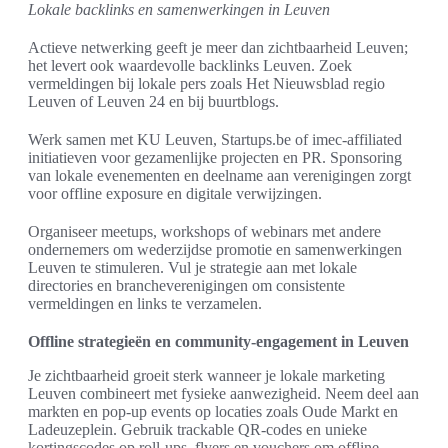
Lokale backlinks en samenwerkingen in Leuven
Actieve netwerking geeft je meer dan zichtbaarheid Leuven;
het levert ook waardevolle backlinks Leuven. Zoek
vermeldingen bij lokale pers zoals Het Nieuwsblad regio
Leuven of Leuven 24 en bij buurtblogs.
Werk samen met KU Leuven, Startups.be of imec-affiliated
initiatieven voor gezamenlijke projecten en PR. Sponsoring
van lokale evenementen en deelname aan verenigingen zorgt
voor offline exposure en digitale verwijzingen.
Organiseer meetups, workshops of webinars met andere
ondernemers om wederzijdse promotie en samenwerkingen
Leuven te stimuleren. Vul je strategie aan met lokale
directories en brancheverenigingen om consistente
vermeldingen en links te verzamelen.
Offline strategieën en community-engagement in Leuven
Je zichtbaarheid groeit sterk wanneer je lokale marketing
Leuven combineert met fysieke aanwezigheid. Neem deel aan
markten en pop-up events op locaties zoals Oude Markt en
Ladeuzeplein. Gebruik trackable QR-codes en unieke
kortingscodes op roll-ups, flyers en vouchers om offline