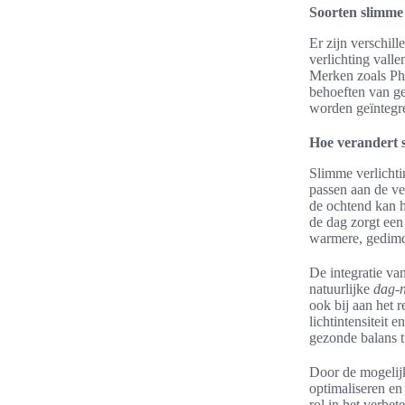
Soorten slimme 
Er zijn verschil
verlichting vall
Merken zoals Phi
behoeften van ge
worden geïntegre
Hoe verandert s
Slimme verlichti
passen aan de v
de ochtend kan h
de dag zorgt een 
warmere, gedimde
De integratie va
natuurlijke
dag-n
ook bij aan het 
lichtintensiteit 
gezonde balans t
Door de mogelijk
optimaliseren en
rol in het verbet