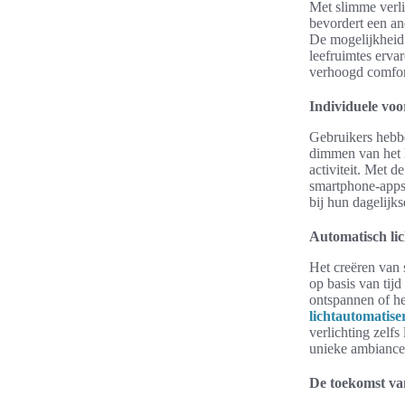
Met slimme verli
bevordert een an
De mogelijkheid
leefruimtes erva
verhoogd comfort
Individuele voo
Gebruikers hebbe
dimmen van het l
activiteit. Met d
smartphone-apps 
bij hun dagelijk
Automatisch li
Het creëren van 
op basis van tijd
ontspannen of he
lichtautomatise
verlichting zelf
unieke ambiance 
De toekomst van