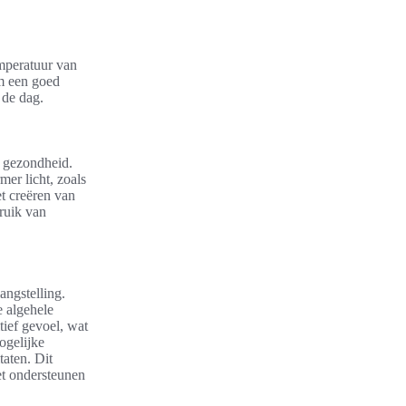
emperatuur van
om een goed
 de dag.
e gezondheid.
mer licht, zoals
et creëren van
ruik van
angstelling.
e algehele
tief gevoel, wat
ogelijke
aten. Dit
et ondersteunen