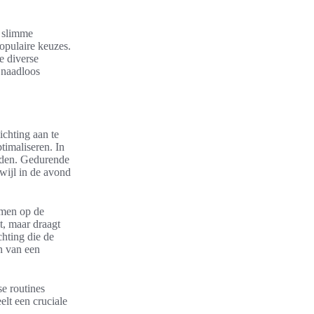
e slimme
opulaire keuzes.
e diverse
 naadloos
ichting aan te
imaliseren. In
laden. Gedurende
rwijl in de avond
emmen op de
it, maar draagt
chting die de
en van een
e routines
elt een cruciale