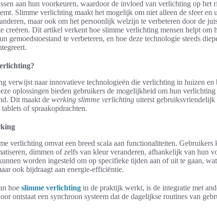
sen aan hun voorkeuren, waardoor de invloed van verlichting op het r
eemt. Slimme verlichting maakt het mogelijk om niet alleen de sfeer en u
randeren, maar ook om het persoonlijk welzijn te verbeteren door de jui
 te creëren. Dit artikel verkent hoe slimme verlichting mensen helpt om 
un gemoedstoestand te verbeteren, en hoe deze technologie steeds diepe
ntegreert.
erlichting?
ng verwijst naar innovatieve technologieën die verlichting in huizen en
eze oplossingen bieden gebruikers de mogelijkheid om hun verlichting
nd. Dit maakt de
werking slimme verlichting
uiterst gebruiksvriendelijk
 tablets of spraakopdrachten.
rking
mme verlichting omvat een breed scala aan functionaliteiten. Gebruikers
matiseren, dimmen of zelfs van kleur veranderen, afhankelijk van hun v
nnen worden ingesteld om op specifieke tijden aan of uit te gaan, wat 
maar ook bijdraagt aan energie-efficiëntie.
van hoe
slimme verlichting
in de praktijk werkt, is de integratie met a
oor ontstaat een synchroon systeem dat de dagelijkse routines van gebr