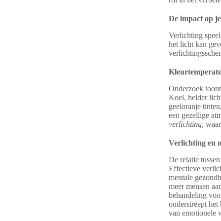
De impact op j
Verlichting spee
het licht kan ge
verlichtingssche
Kleurtemperatu
Onderzoek toont
Koel, helder lich
geeloranje tinte
een gezellige at
verlichting
, waa
Verlichting en 
De relatie tusse
Effectieve verli
mentale gezondh
meer mensen aans
behandeling voor
onderstreept het
van emotionele w