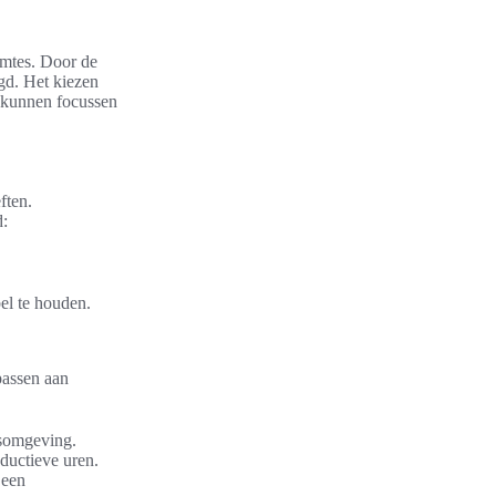
imtes. Door de
gd. Het kiezen
r kunnen focussen
ften.
d:
el te houden.
passen aan
esomgeving.
oductieve uren.
 een