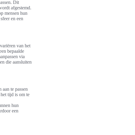
assen. Dit
 wordt afgestemd.
rop mensen hun
 sfeer en een
 variëren van het
 een bepaalde
anpassen via
en die aansluiten
h aan te passen
et tijd is om te
kunnen hun
ardoor een