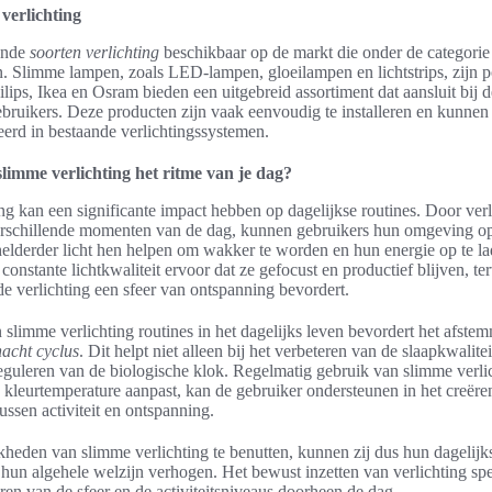
verlichting
lende
soorten verlichting
beschikbaar op de markt die onder de categori
en. Slimme lampen, zoals LED-lampen, gloeilampen en lichtstrips, zijn p
lips, Ikea en Osram bieden een uitgebreid assortiment dat aansluit bij d
bruikers. Deze producten zijn vaak eenvoudig te installeren en kunnen
erd in bestaande verlichtingssystemen.
limme verlichting het ritme van je dag?
ng kan een significante impact hebben op dagelijkse routines. Door verl
erschillende momenten van de dag, kunnen gebruikers hun omgeving opt
elderder licht hen helpen om wakker te worden en hun energie op te 
constante lichtkwaliteit ervoor dat ze gefocust en productief blijven, te
 verlichting een sfeer van ontspanning bevordert.
n slimme verlichting routines in het dagelijks leven bevordert het afst
acht cyclus
. Dit helpt niet alleen bij het verbeteren van de slaapkwalite
reguleren van de biologische klok. Regelmatig gebruik van slimme verli
en kleurtemperature aanpast, kan de gebruiker ondersteunen in het creër
ussen activiteit en ontspanning.
heden van slimme verlichting te benutten, kunnen zij dus hun dagelijks
 hun algehele welzijn verhogen. Het bewust inzetten van verlichting spe
eren van de sfeer en de activiteitsniveaus doorheen de dag.