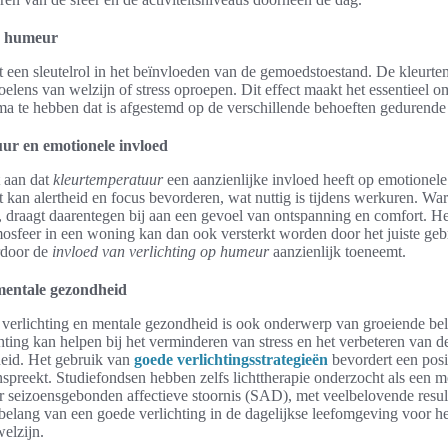
e humeur
lt een sleutelrol in het beïnvloeden van de gemoedstoestand. De kleurt
voelens van welzijn of stress oproepen. Dit effect maakt het essentieel 
ma te hebben dat is afgestemd op de verschillende behoeften gedurende
ur en emotionele invloed
 aan dat
kleurtemperatuur
een aanzienlijke invloed heeft op emotionel
t kan alertheid en focus bevorderen, wat nuttig is tijdens werkuren. War
n, draagt daarentegen bij aan een gevoel van ontspanning en comfort. H
mosfeer in een woning kan dan ook versterkt worden door het juiste geb
rdoor de
invloed van verlichting op humeur
aanzienlijk toeneemt.
mentale gezondheid
n verlichting en mentale gezondheid is ook onderwerp van groeiende bel
chting kan helpen bij het verminderen van stress en het verbeteren van d
eid. Het gebruik van
goede verlichtingsstrategieën
bevordert een posi
preekt. Studiefondsen hebben zelfs lichttherapie onderzocht als een m
 seizoensgebonden affectieve stoornis (SAD), met veelbelovende result
 belang van een goede verlichting in de dagelijkse leefomgeving voor h
elzijn.