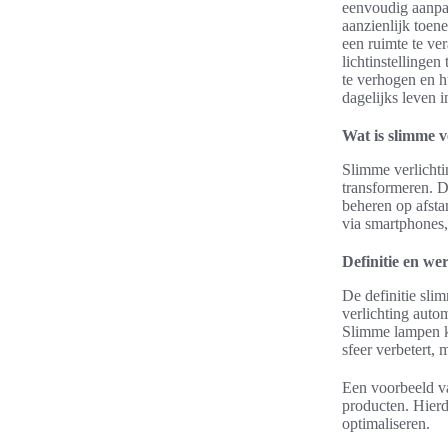
eenvoudig aanpas
aanzienlijk toen
een ruimte te ve
lichtinstellingen
te verhogen en h
dagelijks leven i
Wat is slimme v
Slimme verlichti
transformeren. D
beheren op afsta
via smartphones,
Definitie en we
De definitie sli
verlichting auto
Slimme lampen ku
sfeer verbetert, 
Een voorbeeld 
producten. Hierd
optimaliseren.