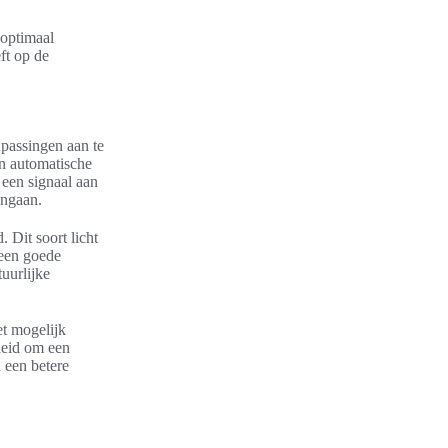
 optimaal
eft op de
passingen aan te
en automatische
 een signaal aan
engaan.
 Dit soort licht
 een goede
tuurlijke
et mogelijk
heid om een
n een betere