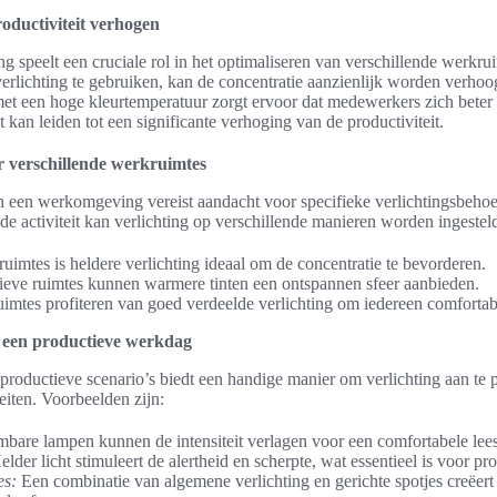
roductiviteit verhogen
ng speelt een cruciale rol in het optimaliseren van verschillende werkru
verlichting te gebruiken, kan de concentratie aanzienlijk worden verhoo
met een hoge kleurtemperatuur zorgt ervoor dat medewerkers zich bete
 kan leiden tot een significante verhoging van de productiviteit.
r verschillende werkruimtes
n een werkomgeving vereist aandacht voor specifieke verlichtingsbehoe
de activiteit kan verlichting op verschillende manieren worden ingestel
ruimtes is heldere verlichting ideaal om de concentratie te bevorderen.
ieve ruimtes kunnen warmere tinten een ontspannen sfeer aanbieden.
imtes profiteren van goed verdeelde verlichting om iedereen comfortab
r een productieve werkdag
productieve scenario’s biedt een handige manier om verlichting aan te 
teiten. Voorbeelden zijn:
bare lampen kunnen de intensiteit verlagen voor een comfortabele le
lder licht stimuleert de alertheid en scherpte, wat essentieel is voor pr
es:
Een combinatie van algemene verlichting en gerichte spotjes creëert