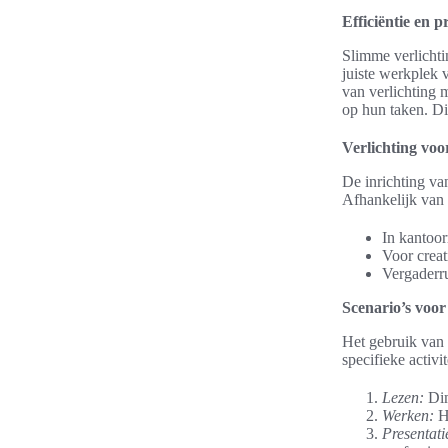
Efficiëntie en p
Slimme verlichti
juiste werkplek 
van verlichting 
op hun taken. Dit
Verlichting voo
De inrichting va
Afhankelijk van 
In kantoor
Voor creat
Vergaderru
Scenario’s voo
Het gebruik van 
specifieke activi
Lezen:
Dim
Werken:
He
Presentati