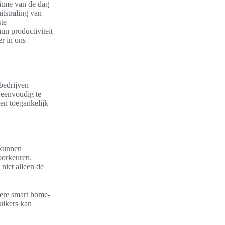
itme van de dag
itstraling van
ste
hun productiviteit
r in ons
 bedrijven
 eenvoudig te
 en toegankelijk
 kunnen
oorkeuren.
niet alleen de
ndere smart home-
uikers kan