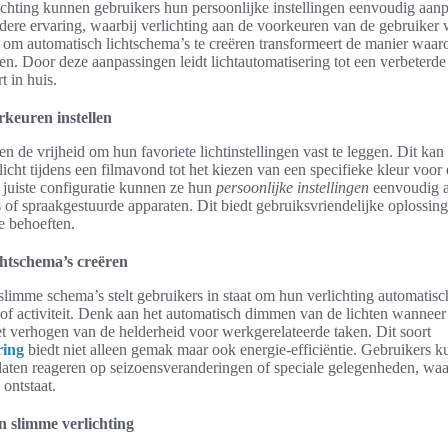
chting kunnen gebruikers hun persoonlijke instellingen eenvoudig aanp
dere ervaring, waarbij verlichting aan de voorkeuren van de gebruiker
 om automatisch lichtschema’s te creëren transformeert de manier waa
ren. Door deze aanpassingen leidt lichtautomatisering tot een verbeterde
 in huis.
rkeuren instellen
n de vrijheid om hun favoriete lichtinstellingen vast te leggen. Dit kan
icht tijdens een filmavond tot het kiezen van een specifieke kleur voor
e juiste configuratie kunnen ze hun
persoonlijke instellingen
eenvoudig a
of spraakgestuurde apparaten. Dit biedt gebruiksvriendelijke oplossing
se behoeften.
chtschema’s creëren
slimme schema’s stelt gebruikers in staat om hun verlichting automatisc
 of activiteit. Denk aan het automatisch dimmen van de lichten wanneer h
t verhogen van de helderheid voor werkgerelateerde taken. Dit soort
ring
biedt niet alleen gemak maar ook energie-efficiëntie. Gebruikers 
s laten reageren op seizoensveranderingen of speciale gelegenheden, wa
ontstaat.
 slimme verlichting