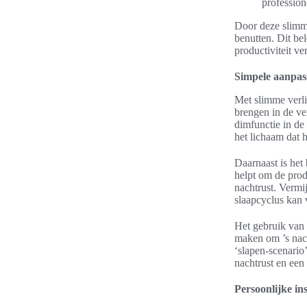
professione
Door deze slimme
benutten. Dit bel
productiviteit ve
Simpele aanpass
Met slimme verli
brengen in de ve
dimfunctie in de
het lichaam dat h
Daarnaast is het
helpt om de prod
nachtrust. Vermij
slaapcyclus kan 
Het gebruik van 
maken om ’s nach
‘slapen-scenario’
nachtrust en een
Persoonlijke in