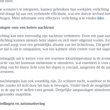
le sfeer.
 scenario’s te integreren, kunnen gebruikers hun werkplek verlichting
eid draagt bij aan een verbeterde efficiëntie, wat een directe invloed he
rhogen. Meer informatie over effectieve verlichting is te vinden
hier
.
ingen voor een betere nachtrust
chting kan men eenvoudig zijn nachtrust verbeteren. Door een paar aan
rlichting kunnen mensen beter slapen en zich meer uitgerust voelen. E
 avond zorgt voor een geleidelijke afname van het lichtniveau. Dit geeft
et tijd is om te ontspannen, wat een kalmere sfeer creëert voor het slap
 belangrijk om te kiezen voor een warmere kleurtemperatuur in de avond.
uctie van het hormoon melatonine te stimuleren, wat essentieel is voor
ding van fel blauw licht voor het slapen is cruciaal, aangezien dit de na
verstoren.
nachtlampjes kan ook voordelig zijn. Ze schijnen zacht, waardoor ze h
ts zonder fel licht door het huis te bewegen. Verder biedt de mogelijk
 in de app in te stellen extra gemak. Dergelijke aanpassingen stimulere
 gezonder slaapritme.
stellingen en automatisering